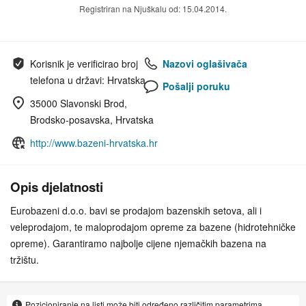
Registriran na Njuškalu od: 15.04.2014.
Korisnik je verificirao broj
Nazovi oglašivača
telefona u državi: Hrvatska
Pošalji poruku
35000 Slavonski Brod,
Brodsko-posavska, Hrvatska
http://www.bazeni-hrvatska.hr
Opis djelatnosti
Eurobazeni d.o.o. bavi se prodajom bazenskih setova, ali i
veleprodajom, te maloprodajom opreme za bazene (hidrotehničke
opreme). Garantiramo najbolje cijene njemačkih bazena na
tržištu.
Pozicioniranje na listi može biti određeno različitim parametrima.