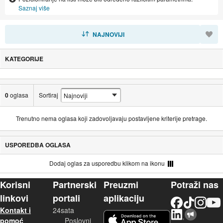
Saznaj više
SORTIRAJ
NAJNOVIJI
KATEGORIJE
0
oglasa
Sortiraj
Trenutno nema oglasa koji zadovoljavaju postavljene kriterije pretrage.
USPOREDBA OGLASA
Dodaj oglas za usporedbu klikom na ikonu
Korisni
Partnerski
Preuzmi
Potraži nas
linkovi
portali
aplikaciju
Facebook
TikTok
Instagram
YouTu
Kontakt i
24sata
LinkedIn
Njuškalo blog
iOS aplikacija
pomoć
Poslovni