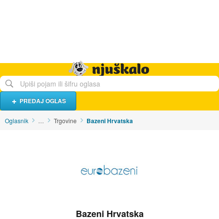
Hrana i piće
Turistički smještaj
Poslovi
Njuškalo naslovnica
PREDAJ OGLAS
Oglasnik
…
Trgovine
Bazeni Hrvatska
Bazeni Hrvatska