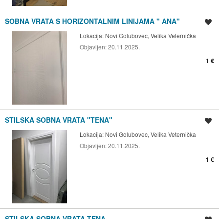
SOBNA VRATA S HORIZONTALNIM LINIJAMA " ANA"
Spremi oglas
Lokacija:
Novi Golubovec, Velika Veternička
Objavljen:
20.11.2025.
1 €
STILSKA SOBNA VRATA "TENA"
Spremi oglas
Lokacija:
Novi Golubovec, Velika Veternička
Objavljen:
20.11.2025.
1 €
STILSKA SOBNA VRATA TENA