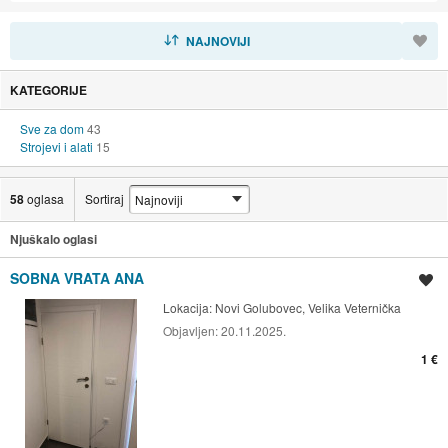
SORTIRAJ
NAJNOVIJI
KATEGORIJE
Sve za dom
43
Strojevi i alati
15
58
oglasa
Sortiraj
Njuškalo oglasi
SOBNA VRATA ANA
Spremi oglas
Lokacija:
Novi Golubovec, Velika Veternička
Objavljen:
20.11.2025.
1 €