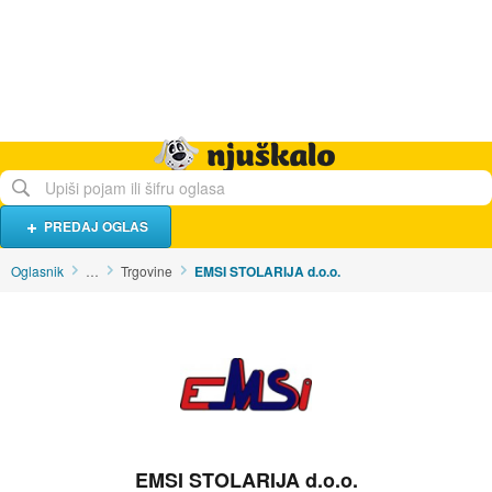
Hrana i piće
Turistički smještaj
Poslovi
Njuškalo naslovnica
PREDAJ OGLAS
Oglasnik
…
Trgovine
EMSI STOLARIJA d.o.o.
EMSI STOLARIJA d.o.o.