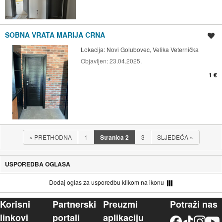
SOBNA VRATA MARIJA CRNA
Spremi oglas
Lokacija:
Novi Golubovec, Velika Veternička
Objavljen:
23.04.2025.
1 €
«
PRETHODNA
1
Stranica
2
3
SLJEDEĆA
»
USPOREDBA OGLASA
Dodaj oglas za usporedbu klikom na ikonu
Korisni
Partnerski
Preuzmi
Potraži nas
linkovi
portali
aplikaciju
Facebook
TikTok
Instagram
YouTu