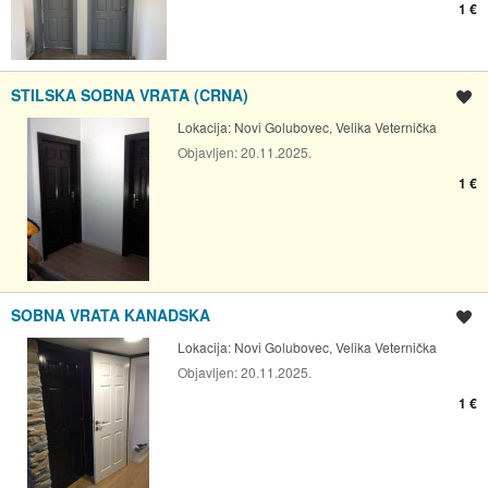
1 €
STILSKA SOBNA VRATA (CRNA)
Spremi oglas
Lokacija:
Novi Golubovec, Velika Veternička
Objavljen:
20.11.2025.
1 €
SOBNA VRATA KANADSKA
Spremi oglas
Lokacija:
Novi Golubovec, Velika Veternička
Objavljen:
20.11.2025.
1 €