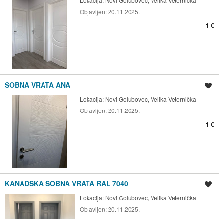
Lokacija:
Novi Golubovec, Velika Veternička
Objavljen:
20.11.2025.
1 €
SOBNA VRATA ANA
Spremi oglas
Lokacija:
Novi Golubovec, Velika Veternička
Objavljen:
20.11.2025.
1 €
KANADSKA SOBNA VRATA RAL 7040
Spremi oglas
Lokacija:
Novi Golubovec, Velika Veternička
Objavljen:
20.11.2025.