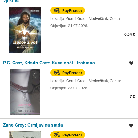
Vjekova
PayProtect
Lokacija:
Gornji Grad - Medveščak, Centar
Objavljen:
24.07.2026.
6,64 €
P.C. Cast, Kristin Cast: Kuća noći - Izabrana
Spremi oglas
PayProtect
Lokacija:
Gornji Grad - Medveščak, Centar
Objavljen:
23.07.2026.
7 €
Zane Grey: Grmljavina stada
Spremi oglas
PayProtect