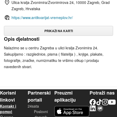
Ulica kralja Zvonimira/Zvonimirova 24, 10000 Zagreb, Grad
Zagreb, Hrvatska
https://www.antikvarijat-vremeplov.hr/
PRIKAŽI NA KARTI
Opis djelatnosti
Nalazimo se u centru Zagreba u ulici kralja Zvonimira 24.
Sakupljamo : razglednice, pisma ( filatelija ) , knjige, plakate,
fotografije, značke, numizmatiku te vršimo otkup i prodaju
navedenih stvari.
Korisni
Partnerski
Preuzmi
Potraži nas
linkovi
portali
aplikaciju
Facebook
TikTok
Instagram
YouTu
Kontakt i
24sata
LinkedIn
Njuškalo blog
iOS aplikacija
pomoć
Poslovni
O nama
dnevnik
Android aplikacija