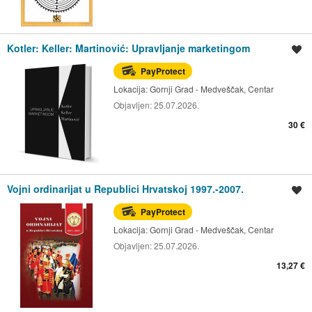
Kotler: Keller: Martinović: Upravljanje marketingom
Spremi oglas
PayProtect
Lokacija:
Gornji Grad - Medveščak, Centar
Objavljen:
25.07.2026.
30 €
Vojni ordinarijat u Republici Hrvatskoj 1997.-2007.
Spremi oglas
PayProtect
Lokacija:
Gornji Grad - Medveščak, Centar
Objavljen:
25.07.2026.
13,27 €