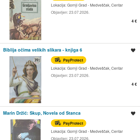
Lokacija:
Gornji Grad - Medveščak, Centar
Objavljen:
23.07.2026.
4 €
Biblija očima velikih slikara - knjiga 6
Spremi oglas
PayProtect
Lokacija:
Gornji Grad - Medveščak, Centar
Objavljen:
23.07.2026.
4 €
Marin Držić: Skup, Novela od Stanca
Spremi oglas
PayProtect
Lokacija:
Gornji Grad - Medveščak, Centar
Objavljen:
23.07.2026.