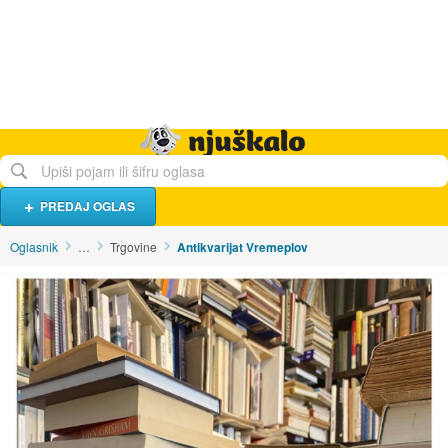
Hrana i piće
Turistički smještaj
Poslovi
Njuškalo naslovnica
PREDAJ OGLAS
Oglasnik
…
Trgovine
Antikvarijat Vremeplov