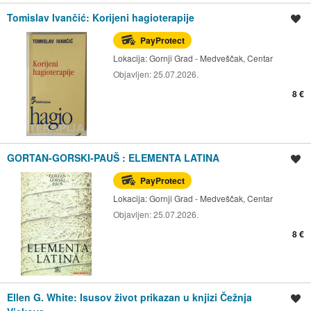
Tomislav Ivančić: Korijeni hagioterapije
Spremi oglas
PayProtect
Lokacija:
Gornji Grad - Medveščak, Centar
Objavljen:
25.07.2026.
8 €
GORTAN-GORSKI-PAUŠ : ELEMENTA LATINA
Spremi oglas
PayProtect
Lokacija:
Gornji Grad - Medveščak, Centar
Objavljen:
25.07.2026.
8 €
Ellen G. White: Isusov život prikazan u knjizi Čežnja
Spremi oglas