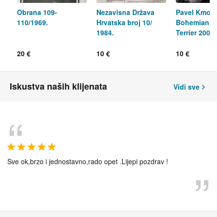
Obrana 109-
Nezavisna Država
Pavel Kmoní
110/1969.
Hrvatska broj 10/
Bohemian Bu
1984.
Terrier 2004
20 €
10 €
10 €
Iskustva naših klijenata
Vidi sve
Sve ok,brzo i jednostavno,rado opet .Lijepi pozdrav !