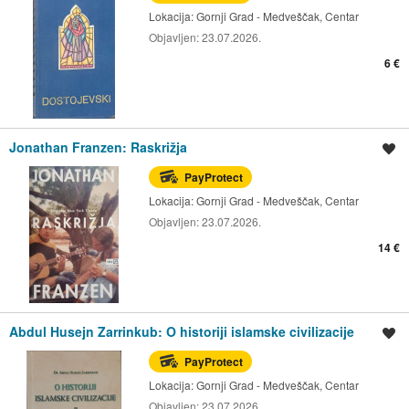
Lokacija:
Gornji Grad - Medveščak, Centar
Objavljen:
23.07.2026.
6 €
Jonathan Franzen: Raskrižja
Spremi oglas
PayProtect
Lokacija:
Gornji Grad - Medveščak, Centar
Objavljen:
23.07.2026.
14 €
Abdul Husejn Zarrinkub: O historiji islamske civilizacije
Spremi oglas
PayProtect
Lokacija:
Gornji Grad - Medveščak, Centar
Objavljen:
23.07.2026.