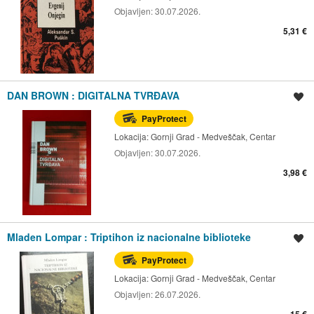
Objavljen:
30.07.2026.
5,31 €
DAN BROWN : DIGITALNA TVRĐAVA
Spremi oglas
PayProtect
Lokacija:
Gornji Grad - Medveščak, Centar
Objavljen:
30.07.2026.
3,98 €
Mladen Lompar : Triptihon iz nacionalne biblioteke
Spremi oglas
PayProtect
Lokacija:
Gornji Grad - Medveščak, Centar
Objavljen:
26.07.2026.