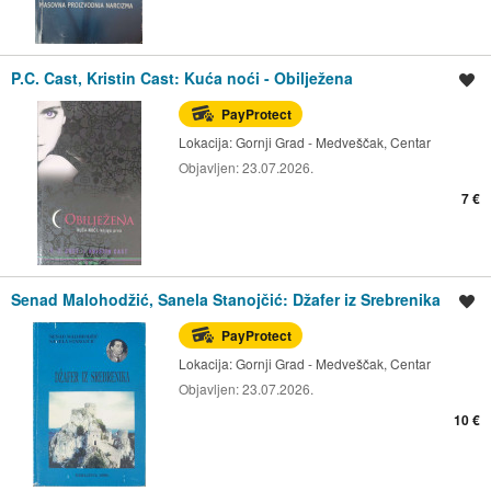
P.C. Cast, Kristin Cast: Kuća noći - Obilježena
Spremi oglas
PayProtect
Lokacija:
Gornji Grad - Medveščak, Centar
Objavljen:
23.07.2026.
7 €
Senad Malohodžić, Sanela Stanojčić: Džafer iz Srebrenika
Spremi oglas
PayProtect
Lokacija:
Gornji Grad - Medveščak, Centar
Objavljen:
23.07.2026.
10 €