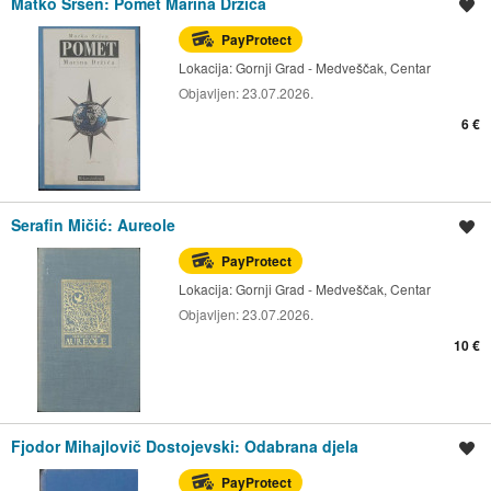
Matko Sršen: Pomet Marina Držića
Spremi oglas
PayProtect
Lokacija:
Gornji Grad - Medveščak, Centar
Objavljen:
23.07.2026.
6 €
Serafin Mičić: Aureole
Spremi oglas
PayProtect
Lokacija:
Gornji Grad - Medveščak, Centar
Objavljen:
23.07.2026.
10 €
Fjodor Mihajlovič Dostojevski: Odabrana djela
Spremi oglas
PayProtect