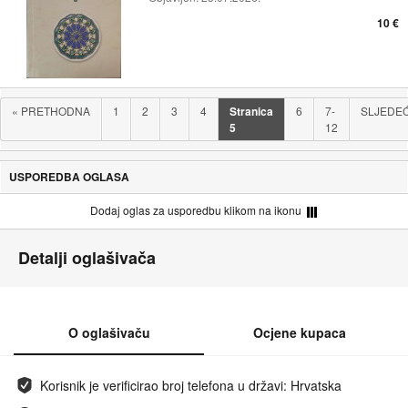
10 €
«
PRETHODNA
1
2
3
4
Stranica
6
7-
SLJEDE
5
12
USPOREDBA OGLASA
Dodaj oglas za usporedbu klikom na ikonu
Detalji oglašivača
O oglašivaču
Ocjene kupaca
Korisnik je verificirao broj telefona u državi: Hrvatska