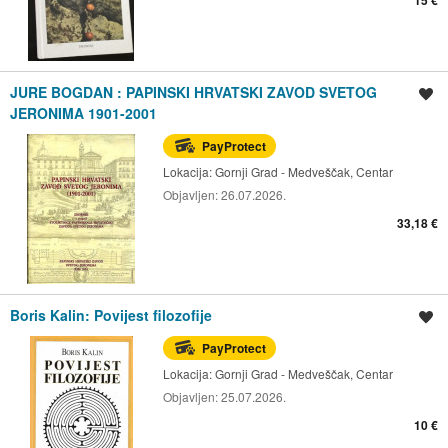
15 €
JURE BOGDAN : PAPINSKI HRVATSKI ZAVOD SVETOG
Spremi oglas
JERONIMA 1901-2001
PayProtect
Lokacija:
Gornji Grad - Medveščak, Centar
Objavljen:
26.07.2026.
33,18 €
Boris Kalin: Povijest filozofije
Spremi oglas
PayProtect
Lokacija:
Gornji Grad - Medveščak, Centar
Objavljen:
25.07.2026.
10 €