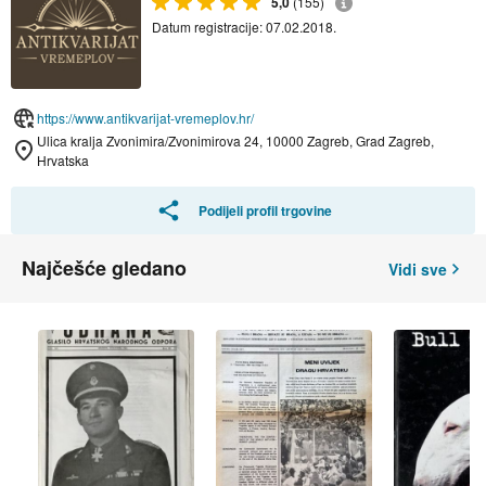
5,0
(155)
Datum registracije: 07.02.2018.
https://www.antikvarijat-vremeplov.hr/
Ulica kralja Zvonimira/Zvonimirova 24, 10000 Zagreb, Grad Zagreb,
Hrvatska
Podijeli profil trgovine
Najčešće gledano
Vidi sve