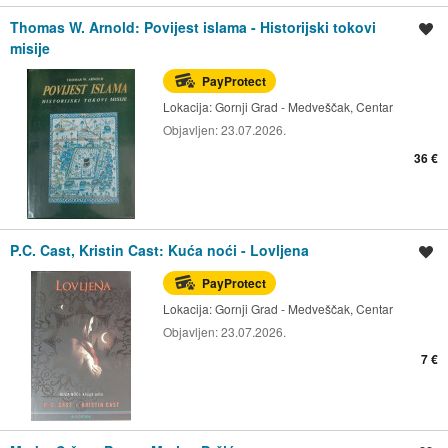
Thomas W. Arnold: Povijest islama - Historijski tokovi
Spremi oglas
misije
PayProtect
Lokacija:
Gornji Grad - Medveščak, Centar
Objavljen:
23.07.2026.
36 €
P.C. Cast, Kristin Cast: Kuća noći - Lovljena
Spremi oglas
PayProtect
Lokacija:
Gornji Grad - Medveščak, Centar
Objavljen:
23.07.2026.
7 €