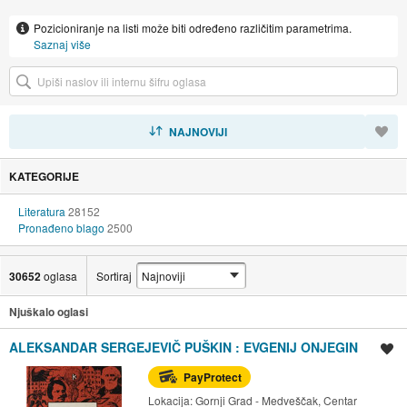
Pozicioniranje na listi može biti određeno različitim parametrima.
Saznaj više
SORTIRAJ
NAJNOVIJI
KATEGORIJE
Literatura
28152
Pronađeno blago
2500
30652
oglasa
Sortiraj
Njuškalo oglasi
ALEKSANDAR SERGEJEVIČ PUŠKIN : EVGENIJ ONJEGIN
Spremi oglas
PayProtect
Lokacija:
Gornji Grad - Medveščak, Centar