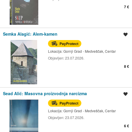
7 €
Semka Alagić: Alem-kamen
Spremi oglas
PayProtect
Lokacija:
Gornji Grad - Medveščak, Centar
Objavljen:
23.07.2026.
8 €
Sead Alić: Masovna proizvodnja narcizma
Spremi oglas
PayProtect
Lokacija:
Gornji Grad - Medveščak, Centar
Objavljen:
23.07.2026.
6 €