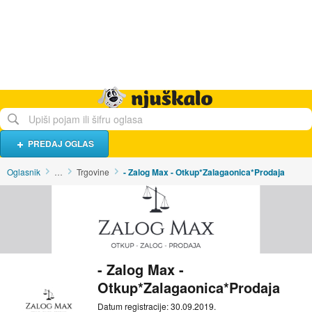
Hrana i piće
Turistički smještaj
Poslovi
Njuškalo naslovnica
PREDAJ OGLAS
Oglasnik
…
Trgovine
- Zalog Max - Otkup*Zalagaonica*Prodaja
- Zalog Max -
Otkup*Zalagaonica*Prodaja
Datum registracije: 30.09.2019.