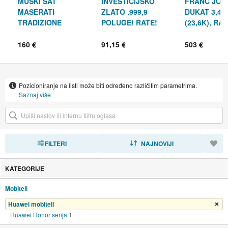
MUŠKI SAT
INVESTICIJSKO
FRANC JOZ
MASERATI
ZLATO .999,9
DUKAT 3,49G
TRADIZIONE
POLUGE! RATE!
(23,6K), RAT
R8821146001, 45mm/
RAČUN!
R1, RATE!
160 €
91,15 €
503 €
Pozicioniranje na listi može biti određeno različitim parametrima.
Saznaj više
FILTERI
SORTIRAJ
NAJNOVIJI
KATEGORIJE
Mobiteli
Huawei mobiteli
Ukloni filter
Huawei Honor serija
1