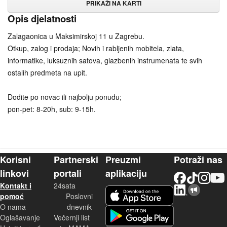
PRIKAŽI NA KARTI
Opis djelatnosti
Zalagaonica u Maksimirskoj 11 u Zagrebu.
Otkup, zalog i prodaja; Novih i rabljenih mobitela, zlata,
informatike, luksuznih satova, glazbenih instrumenata te svih
ostalih predmeta na upit.
Dođite po novac ili najbolju ponudu;
pon-pet: 8-20h, sub: 9-15h.
Korisni
Partnerski
Preuzmi
Potraži nas
linkovi
portali
aplikaciju
Facebook
TikTok
Instagram
YouTu
Kontakt i
24sata
LinkedIn
Njuškalo blog
iOS aplikacija
pomoć
Poslovni
O nama
dnevnik
Android aplikacija
Oglašavanje
Večernji list