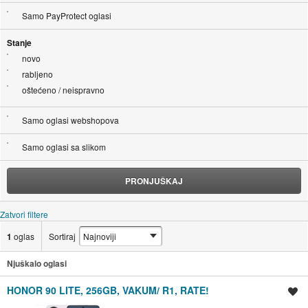
Samo PayProtect oglasi
Stanje
novo
rabljeno
oštećeno / neispravno
Samo oglasi webshopova
Samo oglasi sa slikom
PRONJUŠKAJ
Zatvori filtere
1
oglas
Sortiraj
Njuškalo oglasi
HONOR 90 LITE, 256GB, VAKUM/ R1, RATE!
Spremi oglas