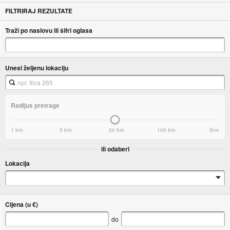
FILTRIRAJ REZULTATE
Traži po naslovu ili šifri oglasa
Unesi željenu lokaciju
Radijus pretrage
1 km
5 km
20 km
100 km
Sve
ili odaberi
Lokacija
Cijena (u €)
do