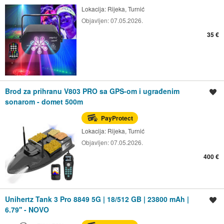
Lokacija:
Rijeka, Turnić
Objavljen:
07.05.2026.
35 €
Brod za prihranu V803 PRO sa GPS-om i ugrađenim
Spremi oglas
sonarom - domet 500m
PayProtect
Lokacija:
Rijeka, Turnić
Objavljen:
07.05.2026.
400 €
Unihertz Tank 3 Pro 8849 5G | 18/512 GB | 23800 mAh |
Spremi oglas
6.79'' - NOVO