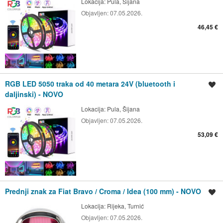
Lokacija:
Pula, Šijana
Objavljen:
07.05.2026.
46,45 €
RGB LED 5050 traka od 40 metara 24V (bluetooth i
Spremi oglas
daljinski) - NOVO
Lokacija:
Pula, Šijana
Objavljen:
07.05.2026.
53,09 €
Prednji znak za Fiat Bravo / Croma / Idea (100 mm) - NOVO
Spremi oglas
Lokacija:
Rijeka, Turnić
Objavljen:
07.05.2026.