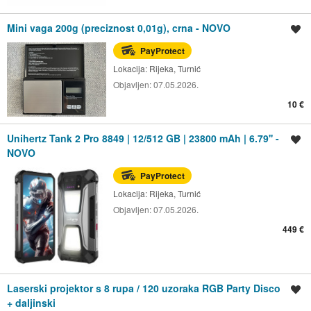
Mini vaga 200g (preciznost 0,01g), crna - NOVO
Spremi oglas
PayProtect
Lokacija:
Rijeka, Turnić
Objavljen:
07.05.2026.
10 €
Unihertz Tank 2 Pro 8849 | 12/512 GB | 23800 mAh | 6.79'' -
Spremi oglas
NOVO
PayProtect
Lokacija:
Rijeka, Turnić
Objavljen:
07.05.2026.
449 €
Laserski projektor s 8 rupa / 120 uzoraka RGB Party Disco
Spremi oglas
+ daljinski