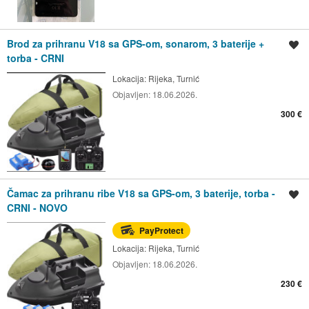
Brod za prihranu V18 sa GPS-om, sonarom, 3 baterije +
Spremi oglas
torba - CRNI
Lokacija:
Rijeka, Turnić
Objavljen:
18.06.2026.
300 €
Čamac za prihranu ribe V18 sa GPS-om, 3 baterije, torba -
Spremi oglas
CRNI - NOVO
PayProtect
Lokacija:
Rijeka, Turnić
Objavljen:
18.06.2026.
230 €