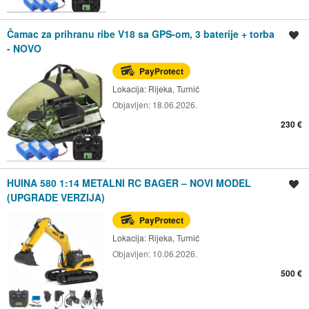
Čamac za prihranu ribe V18 sa GPS-om, 3 baterije + torba
Spremi oglas
- NOVO
PayProtect
Lokacija:
Rijeka, Turnić
Objavljen:
18.06.2026.
230 €
HUINA 580 1:14 METALNI RC BAGER – NOVI MODEL
Spremi oglas
(UPGRADE VERZIJA)
PayProtect
Lokacija:
Rijeka, Turnić
Objavljen:
10.06.2026.
500 €