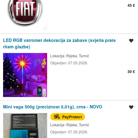
45 €
LED RGB vatromet dekoracija za zabave (svjetla prate
Spremi oglas
ritam glazbe)
Lokacija:
Rijeka, Turnić
Objavljen:
07.05.2026.
30 €
Mini vaga 500g (preciznost 0,01g), crna - NOVO
Spremi oglas
PayProtect
Lokacija:
Rijeka, Turnić
Objavljen:
07.05.2026.