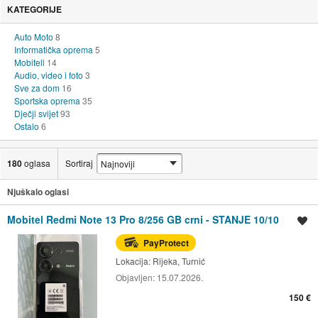
KATEGORIJE
Auto Moto
8
Informatička oprema
5
Mobiteli
14
Audio, video i foto
3
Sve za dom
16
Sportska oprema
35
Dječji svijet
93
Ostalo
6
180
oglasa
Sortiraj
Njuškalo oglasi
Mobitel Redmi Note 13 Pro 8/256 GB crni - STANJE 10/10
Spremi oglas
PayProtect
Lokacija:
Rijeka, Turnić
Objavljen:
15.07.2026.
150 €