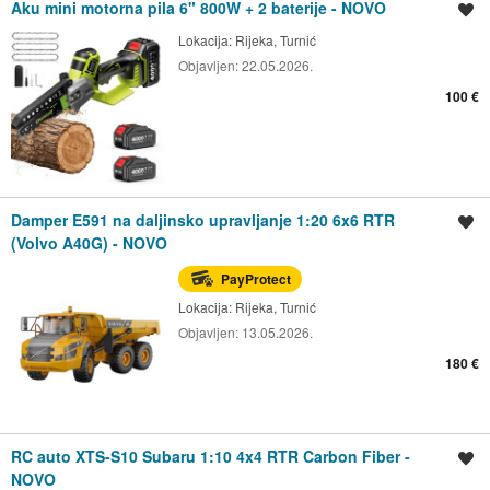
Aku mini motorna pila 6" 800W + 2 baterije - NOVO
Spremi oglas
Lokacija:
Rijeka, Turnić
Objavljen:
22.05.2026.
100 €
Damper E591 na daljinsko upravljanje 1:20 6x6 RTR
Spremi oglas
(Volvo A40G) - NOVO
PayProtect
Lokacija:
Rijeka, Turnić
Objavljen:
13.05.2026.
180 €
RC auto XTS-S10 Subaru 1:10 4x4 RTR Carbon Fiber -
Spremi oglas
NOVO