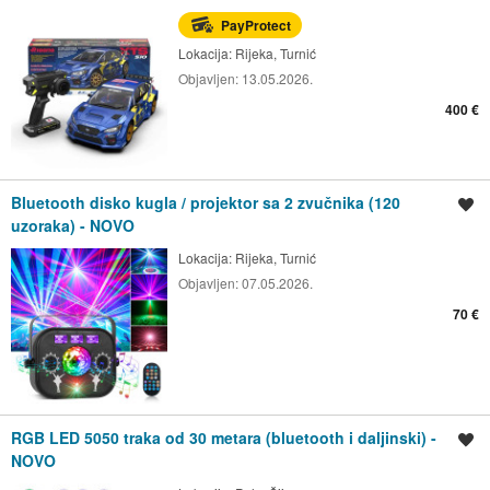
PayProtect
Lokacija:
Rijeka, Turnić
Objavljen:
13.05.2026.
400 €
Bluetooth disko kugla / projektor sa 2 zvučnika (120
Spremi oglas
uzoraka) - NOVO
Lokacija:
Rijeka, Turnić
Objavljen:
07.05.2026.
70 €
RGB LED 5050 traka od 30 metara (bluetooth i daljinski) -
Spremi oglas
NOVO