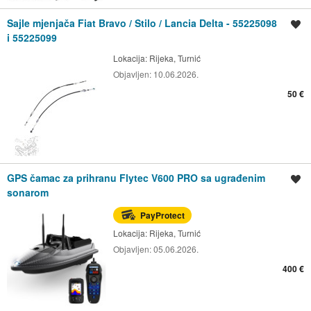
Sajle mjenjača Fiat Bravo / Stilo / Lancia Delta - 55225098
Spremi oglas
i 55225099
Lokacija:
Rijeka, Turnić
Objavljen:
10.06.2026.
50 €
GPS čamac za prihranu Flytec V600 PRO sa ugrađenim
Spremi oglas
sonarom
PayProtect
Lokacija:
Rijeka, Turnić
Objavljen:
05.06.2026.
400 €