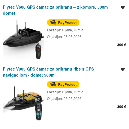
Flytec V600 GPS čamac za prihranu – 2 komore, 500m
Spremi oglas
domet
PayProtect
Lokacija:
Rijeka, Turnić
Objavljen:
05.06.2026.
300 €
Flytec V803 GPS čamac za prihranu ribe s GPS
Spremi oglas
navigacijom - domet 500m
PayProtect
Lokacija:
Rijeka, Turnić
Objavljen:
05.06.2026.
300 €