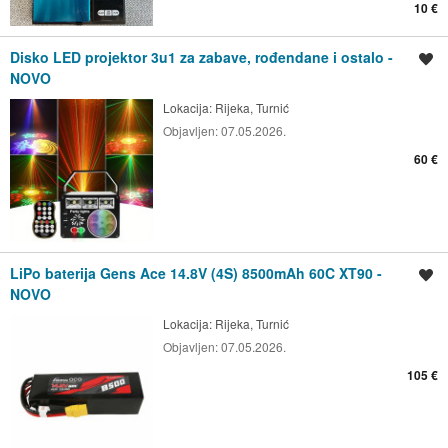
10 €
Disko LED projektor 3u1 za zabave, rođendane i ostalo -
Spremi oglas
NOVO
Lokacija:
Rijeka, Turnić
Objavljen:
07.05.2026.
60 €
LiPo baterija Gens Ace 14.8V (4S) 8500mAh 60C XT90 -
Spremi oglas
NOVO
Lokacija:
Rijeka, Turnić
Objavljen:
07.05.2026.
105 €