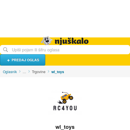
Hrana i piće
Turistički smještaj
Poslovi
Njuškalo naslovnica
PREDAJ OGLAS
Oglasnik
…
Trgovine
wl_toys
wl_toys