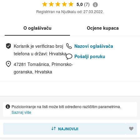
5,0
(7)
Registriran na Njuškalu od: 27.03.2022.
O oglašivaču
Ocjene kupaca
Korisnik je verificirao broj
Nazovi oglašivača
telefona u državi: Hrvatska
Pošalji poruku
47281 Tomašnica, Primorsko-
goranska, Hrvatska
Pozicioniranje na listi može biti određeno različitim parametrima.
Saznaj više
SORTIRAJ
NAJNOVIJI