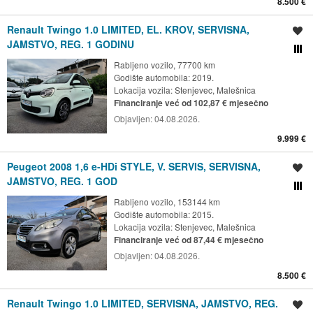
8.500 €
Renault Twingo 1.0 LIMITED, EL. KROV, SERVISNA,
Spremi oglas
JAMSTVO, REG. 1 GODINU
Usporedi s drugim ogl
Rabljeno vozilo, 77700 km
Godište automobila: 2019.
Lokacija vozila:
Stenjevec, Malešnica
Financiranje već od 102,87 € mjesečno
Objavljen:
04.08.2026.
9.999 €
Peugeot 2008 1,6 e-HDi STYLE, V. SERVIS, SERVISNA,
Spremi oglas
JAMSTVO, REG. 1 GOD
Usporedi s drugim ogl
Rabljeno vozilo, 153144 km
Godište automobila: 2015.
Lokacija vozila:
Stenjevec, Malešnica
Financiranje već od 87,44 € mjesečno
Objavljen:
04.08.2026.
8.500 €
Renault Twingo 1.0 LIMITED, SERVISNA, JAMSTVO, REG.
Spremi oglas