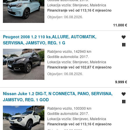
Lokacija vozila:
Stenjevec, Malešnica
Financiranje već od 113,16 € mjesečno
Objavljen:
06.08.2026.
11.000 €
Peugeot 2008 1.2 110 ks,ALLURE, AUTOMATIK,
Spremi oglas
SERVISNA, JAMSTVO, REG. 1 G
Usporedi s drugim ogl
Rabljeno vozilo, 142940 km
Godište automobila: 2017.
Lokacija vozila:
Stenjevec, Malešnica
Financiranje već od 102,87 € mjesečno
Objavljen:
06.08.2026.
9.999 €
Nissan Juke 1.2 DIG-T, N CONNECTA, PANO, SERVISNA,
Spremi oglas
JAMSTVO, REG. 1 GOD
Usporedi s drugim ogl
Rabljeno vozilo, 100300 km
Godište automobila: 2017.
Lokacija vozila:
Stenjevec, Malešnica
Financiranje već od 113,16 € mjesečno