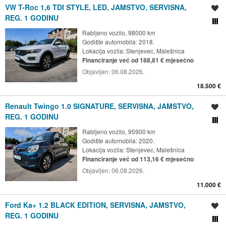
VW T-Roc 1,6 TDI STYLE, LED, JAMSTVO, SERVISNA,
Spremi oglas
REG. 1 GODINU
Usporedi s drugim ogl
Rabljeno vozilo, 98000 km
Godište automobila: 2018.
Lokacija vozila:
Stenjevec, Malešnica
Financiranje već od 188,81 € mjesečno
Objavljen:
06.08.2026.
18.500 €
Renault Twingo 1.0 SIGNATURE, SERVISNA, JAMSTVO,
Spremi oglas
REG. 1 GODINU
Usporedi s drugim ogl
Rabljeno vozilo, 95900 km
Godište automobila: 2020.
Lokacija vozila:
Stenjevec, Malešnica
Financiranje već od 113,16 € mjesečno
Objavljen:
06.08.2026.
11.000 €
Ford Ka+ 1.2 BLACK EDITION, SERVISNA, JAMSTVO,
Spremi oglas
REG. 1 GODINU
Usporedi s drugim ogl