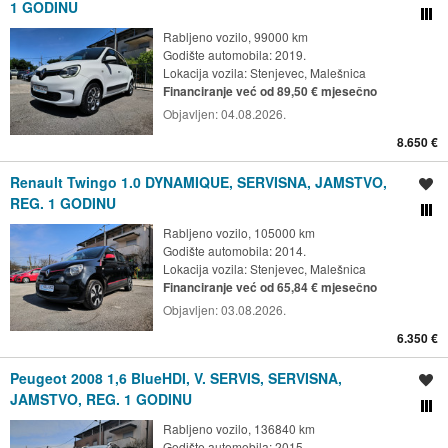
1 GODINU
Usporedi s drugim ogl
Rabljeno vozilo, 99000 km
Godište automobila: 2019.
Lokacija vozila:
Stenjevec, Malešnica
Financiranje već od 89,50 € mjesečno
Objavljen:
04.08.2026.
8.650 €
Renault Twingo 1.0 DYNAMIQUE, SERVISNA, JAMSTVO,
Spremi oglas
REG. 1 GODINU
Usporedi s drugim ogl
Rabljeno vozilo, 105000 km
Godište automobila: 2014.
Lokacija vozila:
Stenjevec, Malešnica
Financiranje već od 65,84 € mjesečno
Objavljen:
03.08.2026.
6.350 €
Peugeot 2008 1,6 BlueHDI, V. SERVIS, SERVISNA,
Spremi oglas
JAMSTVO, REG. 1 GODINU
Usporedi s drugim ogl
Rabljeno vozilo, 136840 km
Godište automobila: 2015.