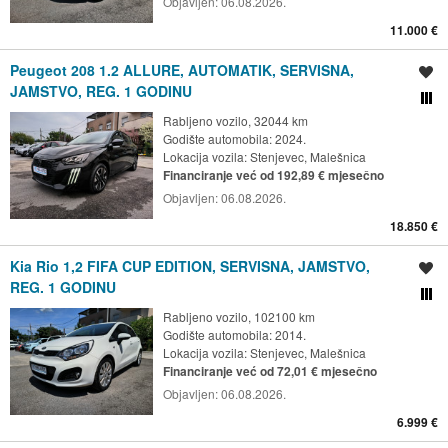
Objavljen:
06.08.2026.
11.000 €
Peugeot 208 1.2 ALLURE, AUTOMATIK, SERVISNA,
Spremi oglas
JAMSTVO, REG. 1 GODINU
Usporedi s drugim ogl
Rabljeno vozilo, 32044 km
Godište automobila: 2024.
Lokacija vozila:
Stenjevec, Malešnica
Financiranje već od 192,89 € mjesečno
Objavljen:
06.08.2026.
18.850 €
Kia Rio 1,2 FIFA CUP EDITION, SERVISNA, JAMSTVO,
Spremi oglas
REG. 1 GODINU
Usporedi s drugim ogl
Rabljeno vozilo, 102100 km
Godište automobila: 2014.
Lokacija vozila:
Stenjevec, Malešnica
Financiranje već od 72,01 € mjesečno
Objavljen:
06.08.2026.
6.999 €