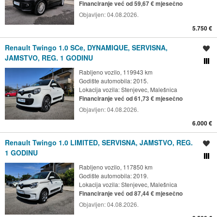
Financiranje već od 59,67 € mjesečno
Objavljen:
04.08.2026.
5.750 €
Renault Twingo 1.0 SCe, DYNAMIQUE, SERVISNA,
Spremi oglas
JAMSTVO, REG. 1 GODINU
Usporedi s drugim ogl
Rabljeno vozilo, 119943 km
Godište automobila: 2015.
Lokacija vozila:
Stenjevec, Malešnica
Financiranje već od 61,73 € mjesečno
Objavljen:
04.08.2026.
6.000 €
Renault Twingo 1.0 LIMITED, SERVISNA, JAMSTVO, REG.
Spremi oglas
1 GODINU
Usporedi s drugim ogl
Rabljeno vozilo, 117850 km
Godište automobila: 2019.
Lokacija vozila:
Stenjevec, Malešnica
Financiranje već od 87,44 € mjesečno
Objavljen:
04.08.2026.