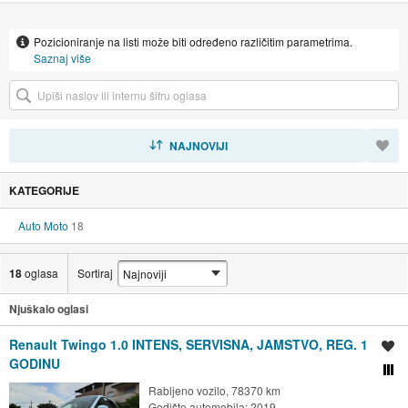
Pozicioniranje na listi može biti određeno različitim parametrima.
Saznaj više
SORTIRAJ
NAJNOVIJI
KATEGORIJE
Auto Moto
18
18
oglasa
Sortiraj
Njuškalo oglasi
Renault Twingo 1.0 INTENS, SERVISNA, JAMSTVO, REG. 1
Spremi oglas
GODINU
Usporedi s drugim ogl
Rabljeno vozilo, 78370 km
Godište automobila: 2019.