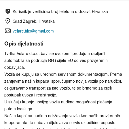
Korisnik je verificirao broj telefona u državi: Hrvatska
Grad Zagreb, Hrvatska
velare.filip@gmail.com
Opis djelatnosti
Tvrtka Velare d.o.o. bavi se uvozom i prodajom rabljenih
automobila sa područja RH i cijele EU od već provjerenih
dobavljača.
Vozila se kupuju sa urednom servisnom dokumentacijom. Prema
zahtjevima naših kupaca isporučujemo novija vozila po narudžbi,
osiguravamo transport za isto vozilo, te se brinemo za cijeli
postupak uvoza i registracije.
U slučaju kupnje novijeg vozila nudimo mogućnost plaćanja
putem leasinga.
Našim kupcima nudimo održavanje vozila kod naših provjerenih
kooperanata, te nabavu dijelova za servis uz odlične popuste.