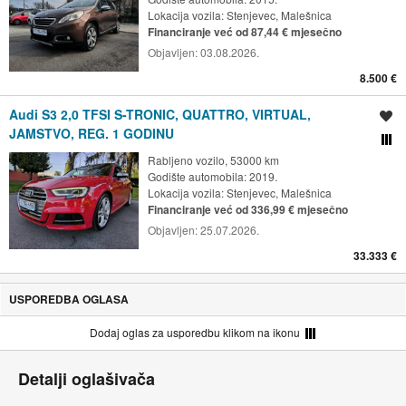
Lokacija vozila:
Stenjevec, Malešnica
Financiranje već od 87,44 € mjesečno
Objavljen:
03.08.2026.
8.500 €
Audi S3 2,0 TFSI S-TRONIC, QUATTRO, VIRTUAL,
Spremi oglas
JAMSTVO, REG. 1 GODINU
Usporedi s drugim ogl
Rabljeno vozilo, 53000 km
Godište automobila: 2019.
Lokacija vozila:
Stenjevec, Malešnica
Financiranje već od 336,99 € mjesečno
Objavljen:
25.07.2026.
33.333 €
USPOREDBA OGLASA
Dodaj oglas za usporedbu klikom na ikonu
Detalji oglašivača