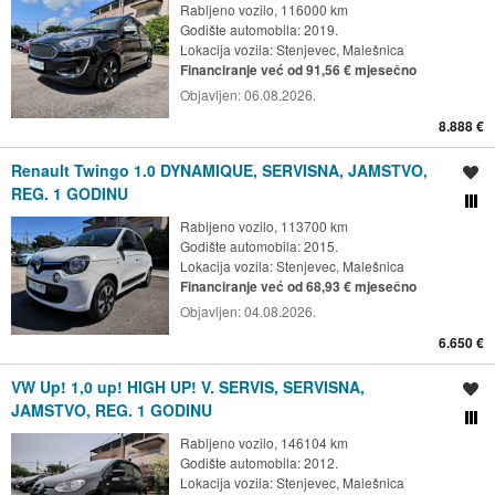
Rabljeno vozilo, 116000 km
Godište automobila: 2019.
Lokacija vozila:
Stenjevec, Malešnica
Financiranje već od 91,56 € mjesečno
Objavljen:
06.08.2026.
8.888 €
Renault Twingo 1.0 DYNAMIQUE, SERVISNA, JAMSTVO,
Spremi oglas
REG. 1 GODINU
Usporedi s drugim ogl
Rabljeno vozilo, 113700 km
Godište automobila: 2015.
Lokacija vozila:
Stenjevec, Malešnica
Financiranje već od 68,93 € mjesečno
Objavljen:
04.08.2026.
6.650 €
VW Up! 1,0 up! HIGH UP! V. SERVIS, SERVISNA,
Spremi oglas
JAMSTVO, REG. 1 GODINU
Usporedi s drugim ogl
Rabljeno vozilo, 146104 km
Godište automobila: 2012.
Lokacija vozila:
Stenjevec, Malešnica