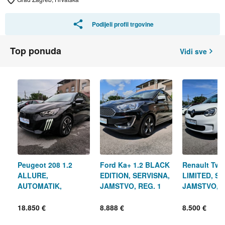
Podijeli profil trgovine
Top ponuda
Vidi sve
Peugeot 208 1.2
Ford Ka+ 1.2 BLACK
Renault Twi
ALLURE,
EDITION, SERVISNA,
LIMITED, SE
AUTOMATIK,
JAMSTVO, REG. 1
JAMSTVO, R
SERVISNA,
GODINU
GODINU
JAMSTVO, REG. 1
18.850 €
8.888 €
8.500 €
GODINU