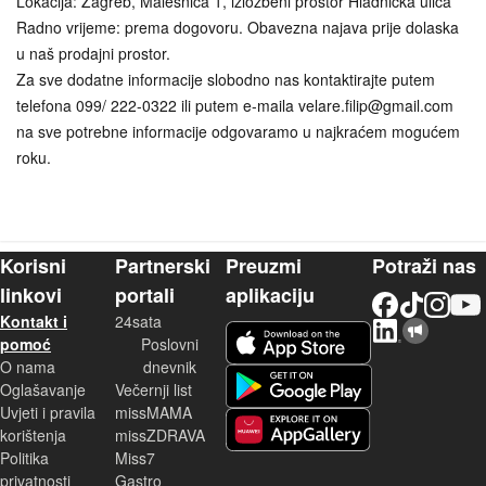
Lokacija: Zagreb, Malešnica 1, izložbeni prostor Hladnička ulica
Radno vrijeme: prema dogovoru. Obavezna najava prije dolaska
u naš prodajni prostor.
Za sve dodatne informacije slobodno nas kontaktirajte putem
telefona 099/ 222-0322 ili putem e-maila velare.filip@gmail.com
na sve potrebne informacije odgovaramo u najkraćem mogućem
roku.
Korisni
Partnerski
Preuzmi
Potraži nas
linkovi
portali
aplikaciju
Facebook
TikTok
Instagram
YouTu
Kontakt i
24sata
LinkedIn
Njuškalo blog
iOS aplikacija
pomoć
Poslovni
O nama
dnevnik
Android aplikacija
Oglašavanje
Večernji list
Uvjeti i pravila
missMAMA
korištenja
missZDRAVA
Huawei aplikacija
Politika
Miss7
privatnosti
Gastro