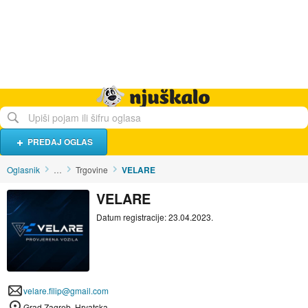
Hrana i piće
Turistički smještaj
Poslovi
Njuškalo naslovnica
PREDAJ OGLAS
Oglasnik
…
Trgovine
VELARE
VELARE
Datum registracije: 23.04.2023.
velare.filip@gmail.com
Grad Zagreb, Hrvatska