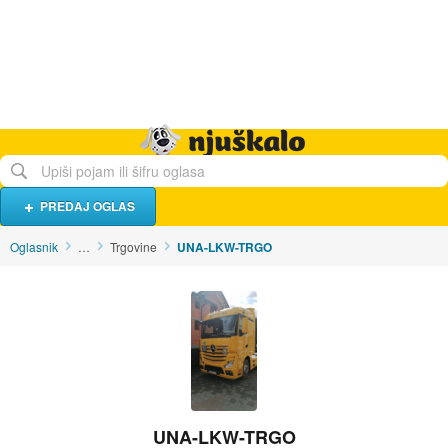
Hrana i piće
Turistički smještaj
Poslovi
Njuškalo naslovnica
PREDAJ OGLAS
Oglasnik
…
Trgovine
UNA-LKW-TRGO
UNA-LKW-TRGO