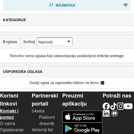
SORTIRAJ
NAJNOVIJI
KATEGORIJE
0
oglasa
Sortiraj
Trenutno nema oglasa koji zadovoljavaju postavljene kriterije pretrage.
USPOREDBA OGLASA
Dodaj oglas za usporedbu klikom na ikonu
Korisni
Partnerski
Preuzmi
Potraži nas
linkovi
portali
aplikaciju
Facebook
TikTok
Instagram
YouTu
Kontakt i
24sata
LinkedIn
Njuškalo blog
iOS aplikacija
pomoć
Poslovni
O nama
dnevnik
Android aplikacija
Oglašavanje
Večernji list