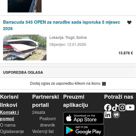
Barracuda 545 OPEN za naruđbe sada isporuka 5 mjesec
Spremi oglas
2026
Lokacija:
Trogir, Soline
Objavljen:
12.01.2026.
15.876 €
USPOREDBA OGLASA
Dodaj oglas za usporedbu klikom na ikonu
Korisni
Partnerski
Preuzmi
Potraži nas
linkovi
portali
aplikaciju
Facebook
TikTok
Instagram
YouTu
Kontakt i
24sata
LinkedIn
Njuškalo blog
iOS aplikacija
pomoć
Poslovni
O nama
dnevnik
Android aplikacija
Oglašavanje
Večernji list