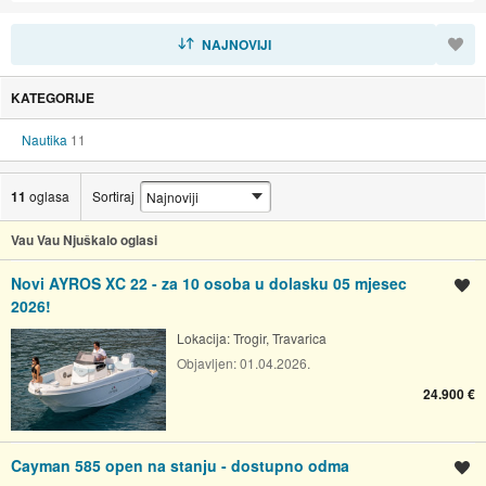
SORTIRAJ
NAJNOVIJI
KATEGORIJE
Nautika
11
11
oglasa
Sortiraj
Vau Vau Njuškalo oglasi
Novi AYROS XC 22 - za 10 osoba u dolasku 05 mjesec
Spremi oglas
2026!
Lokacija:
Trogir, Travarica
Objavljen:
01.04.2026.
24.900 €
Cayman 585 open na stanju - dostupno odma
Spremi oglas