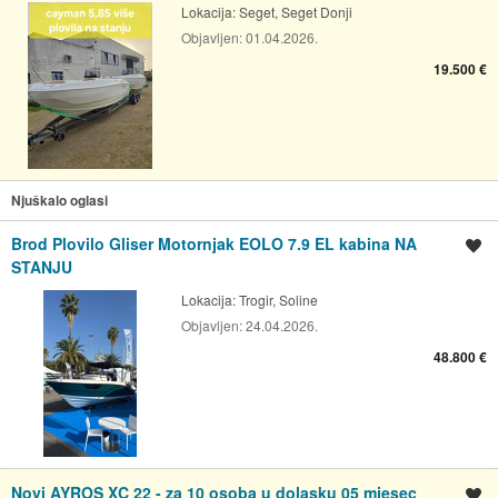
Lokacija:
Seget, Seget Donji
Objavljen:
01.04.2026.
19.500 €
Njuškalo oglasi
Brod Plovilo Gliser Motornjak EOLO 7.9 EL kabina NA
Spremi oglas
STANJU
Lokacija:
Trogir, Soline
Objavljen:
24.04.2026.
48.800 €
Novi AYROS XC 22 - za 10 osoba u dolasku 05 mjesec
Spremi oglas