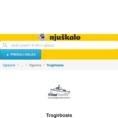
Hrana i piće
Turistički smještaj
Poslovi
Njuškalo naslovnica
PREDAJ OGLAS
Oglasnik
…
Trgovine
Trogirboats
Trogirboats