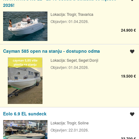
2026!
Lokacija:
Trogir, Travarica
Objavljen:
01.04.2026.
24.900 €
Cayman 585 open na stanju - dostupno odma
Spremi oglas
Lokacija:
Seget, Seget Donji
Objavljen:
01.04.2026.
19.500 €
Eolo 6.9 EL sundeck
Spremi oglas
Lokacija:
Trogir, Soline
Objavljen:
22.01.2026.
33.700 €