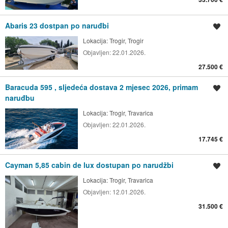
Abaris 23 dostpan po naruđbi
Spremi oglas
Lokacija:
Trogir, Trogir
Objavljen:
22.01.2026.
27.500 €
Baracuda 595 , sljedeća dostava 2 mjesec 2026, primam
Spremi oglas
naruđbu
Lokacija:
Trogir, Travarica
Objavljen:
22.01.2026.
17.745 €
Cayman 5,85 cabin de lux dostupan po narudžbi
Spremi oglas
Lokacija:
Trogir, Travarica
Objavljen:
12.01.2026.
31.500 €