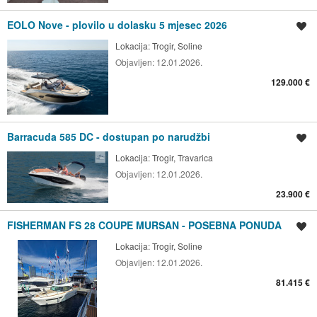
EOLO Nove - plovilo u dolasku 5 mjesec 2026
Spremi oglas
Lokacija:
Trogir, Soline
Objavljen:
12.01.2026.
129.000 €
Barracuda 585 DC - dostupan po narudžbi
Spremi oglas
Lokacija:
Trogir, Travarica
Objavljen:
12.01.2026.
23.900 €
FISHERMAN FS 28 COUPE MURSAN - POSEBNA PONUDA
Spremi oglas
Lokacija:
Trogir, Soline
Objavljen:
12.01.2026.
81.415 €