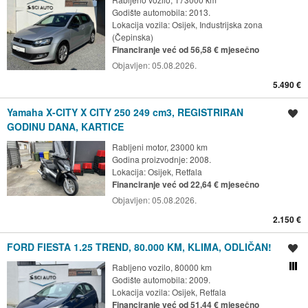
Godište automobila: 2013.
Lokacija vozila:
Osijek, Industrijska zona
(Čepinska)
Financiranje već od 56,58 € mjesečno
Objavljen:
05.08.2026.
5.490 €
Yamaha X-CITY X CITY 250 249 cm3, REGISTRIRAN
Spremi oglas
GODINU DANA, KARTICE
Rabljeni motor, 23000 km
Godina proizvodnje: 2008.
Lokacija:
Osijek, Retfala
Financiranje već od 22,64 € mjesečno
Objavljen:
05.08.2026.
2.150 €
FORD FIESTA 1.25 TREND, 80.000 KM, KLIMA, ODLIČAN!
Spremi oglas
Rabljeno vozilo, 80000 km
Usporedi s drugim ogl
Godište automobila: 2009.
Lokacija vozila:
Osijek, Retfala
Financiranje već od 51,44 € mjesečno