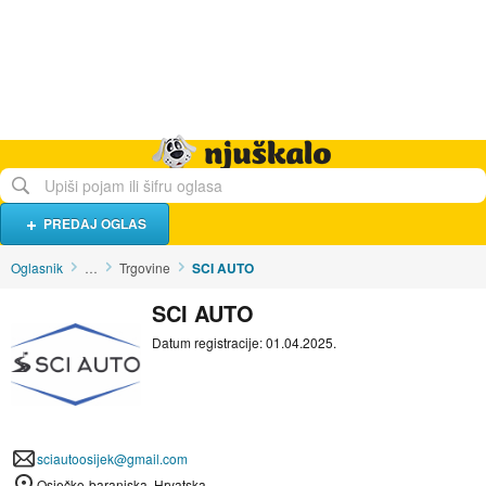
Hrana i piće
Turistički smještaj
Poslovi
Njuškalo naslovnica
PREDAJ OGLAS
Oglasnik
…
Trgovine
SCI AUTO
SCI AUTO
Datum registracije: 01.04.2025.
sciautoosijek@gmail.com
Osječko-baranjska, Hrvatska