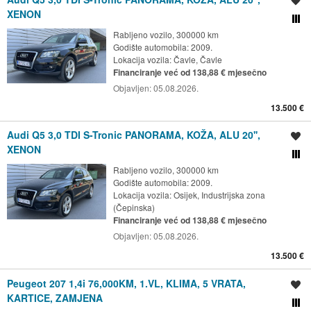
Spremi oglas
XENON
Usporedi s drugim ogl
Rabljeno vozilo, 300000 km
Godište automobila: 2009.
Lokacija vozila:
Čavle, Čavle
Financiranje već od 138,88 € mjesečno
Objavljen:
05.08.2026.
13.500 €
Audi Q5 3,0 TDI S-Tronic PANORAMA, KOŽA, ALU 20'',
Spremi oglas
XENON
Usporedi s drugim ogl
Rabljeno vozilo, 300000 km
Godište automobila: 2009.
Lokacija vozila:
Osijek, Industrijska zona
(Čepinska)
Financiranje već od 138,88 € mjesečno
Objavljen:
05.08.2026.
13.500 €
Peugeot 207 1,4i 76,000KM, 1.VL, KLIMA, 5 VRATA,
Spremi oglas
KARTICE, ZAMJENA
Usporedi s drugim ogl