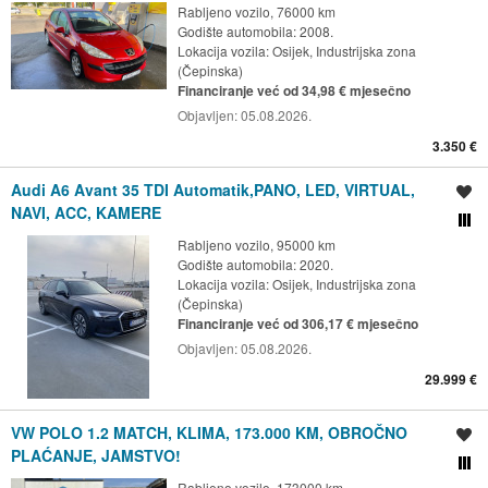
Rabljeno vozilo, 76000 km
Godište automobila: 2008.
Lokacija vozila:
Osijek, Industrijska zona
(Čepinska)
Financiranje već od 34,98 € mjesečno
Objavljen:
05.08.2026.
3.350 €
Audi A6 Avant 35 TDI Automatik,PANO, LED, VIRTUAL,
Spremi oglas
NAVI, ACC, KAMERE
Usporedi s drugim ogl
Rabljeno vozilo, 95000 km
Godište automobila: 2020.
Lokacija vozila:
Osijek, Industrijska zona
(Čepinska)
Financiranje već od 306,17 € mjesečno
Objavljen:
05.08.2026.
29.999 €
VW POLO 1.2 MATCH, KLIMA, 173.000 KM, OBROČNO
Spremi oglas
PLAĆANJE, JAMSTVO!
Usporedi s drugim ogl
Rabljeno vozilo, 173000 km