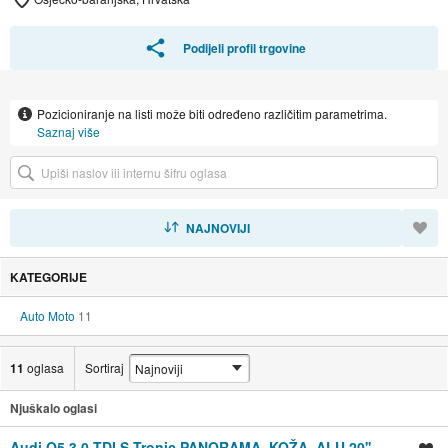
Podijeli profil trgovine
Pozicioniranje na listi može biti određeno različitim parametrima.
Saznaj više
SORTIRAJ
NAJNOVIJI
KATEGORIJE
Auto Moto
11
11
oglasa
Sortiraj
Njuškalo oglasi
Audi Q5 3,0 TDI S-Tronic PANORAMA, KOŽA, ALU 20'',