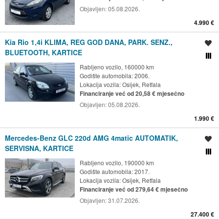
Objavljen:
05.08.2026.
4.990 €
Kia Rio 1,4i KLIMA, REG GOD DANA, PARK. SENZ.,
Spremi oglas
BLUETOOTH, KARTICE
Usporedi s drugim ogl
Rabljeno vozilo, 160000 km
Godište automobila: 2006.
Lokacija vozila:
Osijek, Retfala
Financiranje već od 20,58 € mjesečno
Objavljen:
05.08.2026.
1.990 €
Mercedes-Benz GLC 220d AMG 4matic AUTOMATIK,
Spremi oglas
SERVISNA, KARTICE
Usporedi s drugim ogl
Rabljeno vozilo, 190000 km
Godište automobila: 2017.
Lokacija vozila:
Osijek, Retfala
Financiranje već od 279,64 € mjesečno
Objavljen:
31.07.2026.
27.400 €