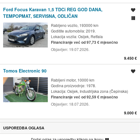
Ford Focus Karavan 1,5 TDCi REG GOD DANA,
Spremi oglas
TEMPOPMAT, SERVISNA, ODLIČAN
Usporedi s drugim ogl
Rabljeno vozilo, 193000 km
Godište automobila: 2019.
Lokacija vozila:
Osijek, Retfala
Financiranje već od 97,73 € mjesečno
Objavljen:
19.07.2026.
9.450 €
Tomos Electronic 90
Spremi oglas
Rabljeni motor, 10000 km
Godina proizvodnje: 1978.
Lokacija:
Osijek, Industrijska zona (Čepinska)
Financiranje već od 92,59 € mjesečno
Objavljen:
18.07.2026.
9.000 €
USPOREDBA OGLASA
Dodaj oglas za usporedbu klikom na ikonu