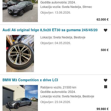
Godište automobila: 2024.
Lokacija vozila:
Sveta Nedelja, Strmec
Objavljen:
13.06.2026.
62.000 €
Audi A6 original felge 8,5x20 ET30 sa gumama 245/45/20
Spremi oglas
Lokacija:
Sveta Nedelja, Bestovje
Objavljen:
04.05.2026.
500 €
BMW M3 Competition x drive LCI
Spremi oglas
Rabljeno vozilo, 21500 km
Usporedi s drugim ogl
Godište automobila: 2024.
Lokacija vozila:
Sveta Nedelja, Bestovje
Objavljen:
23.04.2026.
99.980 €