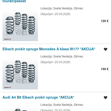
touran/passat
Lokacija:
Sveta Nedelja, Strmec
Objavljen:
20.03.2026.
120 €
Eibach prokit opruge Mercedes A klasa W177 *AKCIJA*
Spremi oglas
Lokacija:
Sveta Nedelja, Strmec
Objavljen:
20.03.2026.
150 €
Audi A4 B8 Eibach prokit opruge *AKCIJA*
Spremi oglas
Lokacija:
Sveta Nedelja, Strmec
Objavljen:
20.03.2026.