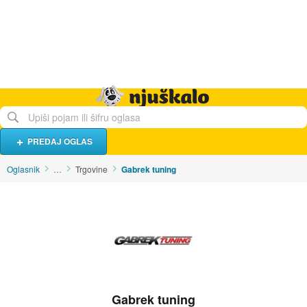
Hrana i piće
Turistički smještaj
Poslovi
Njuškalo naslovnica
PREDAJ OGLAS
Oglasnik
…
Trgovine
Gabrek tuning
Gabrek tuning