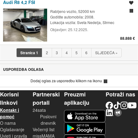
Audi R8 4,2 FSI
Spremi oglas
Rabljeno vozilo, 52000 km
Usporedi s drugim ogl
Godište automobila: 2008.
Lokacija vozila:
Sveta Nedelja, Strmec
Objavljen:
25.12.2025.
88.888 €
Stranica
1
2
3
4
5
6
SLJEDEĆA
»
USPOREDBA OGLASA
Dodaj oglas za usporedbu klikom na ikonu
Korisni
Partnerski
Preuzmi
Potraži nas
linkovi
portali
aplikaciju
Facebook
TikTok
Instagram
YouTu
Kontakt i
24sata
LinkedIn
Njuškalo blog
iOS aplikacija
pomoć
Poslovni
O nama
dnevnik
Android aplikacija
Oglašavanje
Večernji list
Uvjeti i pravila
missMAMA