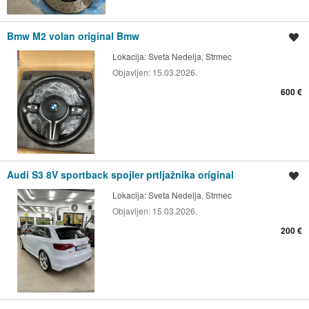
Bmw M2 volan original Bmw
Spremi oglas
Lokacija:
Sveta Nedelja, Strmec
Objavljen:
15.03.2026.
600 €
Audi S3 8V sportback spojler prtljažnika original
Spremi oglas
Lokacija:
Sveta Nedelja, Strmec
Objavljen:
15.03.2026.
200 €