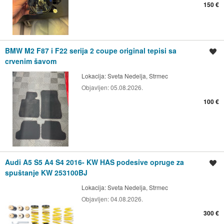
150 €
BMW M2 F87 i F22 serija 2 coupe original tepisi sa
Spremi oglas
crvenim šavom
Lokacija:
Sveta Nedelja, Strmec
Objavljen:
05.08.2026.
100 €
Audi A5 S5 A4 S4 2016- KW HAS podesive opruge za
Spremi oglas
spuštanje KW 253100BJ
Lokacija:
Sveta Nedelja, Strmec
Objavljen:
04.08.2026.
300 €