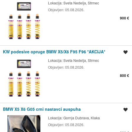
Lokacija:
Sveta Nedelja, Strmec
Objavljen:
05.08.2026.
900 €
KW podesive opruge BMW X5/X6 F95 F96 *AKCIJA*
Spremi oglas
Lokacija:
Sveta Nedelja, Strmec
Objavljen:
05.08.2026.
800 €
BMW X5 X6 G05 crni nastavci auspuha
Spremi oglas
Lokacija:
Gornja Dubrava, Klaka
Objavljen:
05.08.2026.