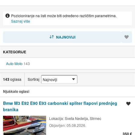
Pozicioniranje na listi može biti određeno različitim parametrima.
Saznaj više
SORTIRAJ
NAJNOVIJI
KATEGORIJE
Auto Moto
143
143
oglasa
Sortiraj
Njuškalo oglasi
Bmw M3 E92 E90 E93 carbonski spliter flapovi prednjeg
Spremi oglas
branika
Lokacija:
Sveta Nedelja, Strmec
Objavljen:
05.08.2026.
350 €