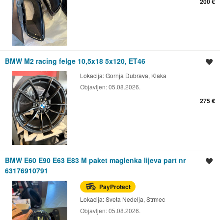
200 €
BMW M2 racing felge 10,5x18 5x120, ET46
Spremi oglas
Lokacija:
Gornja Dubrava, Klaka
Objavljen:
05.08.2026.
275 €
BMW E60 E90 E63 E83 M paket maglenka lijeva part nr
Spremi oglas
63176910791
PayProtect
Lokacija:
Sveta Nedelja, Strmec
Objavljen:
05.08.2026.