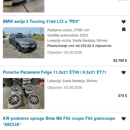
BMW serija 3 Touring 318d LCI u *PDV*
Spremi oglas
Rabljeno vozilo, 37981 km
Usporedi s drugim ogl
Godište automobila: 2023.
Lokacija vozila:
Sveta Nedelja, Strmec
Financiranje već od 330,92 € mjesečno
Objavljen:
05.08.2026.
32.700 €
Porsche Panamera Felge 11,5x21 ET59 i 9,5x21 ET71
Spremi oglas
Lokacija:
Sveta Nedelja, Strmec
Objavljen:
05.08.2026.
375 €
KW podesive opruge Bmw M8 F92 coupe F93 grancoupe
Spremi oglas
*AKCIJA*