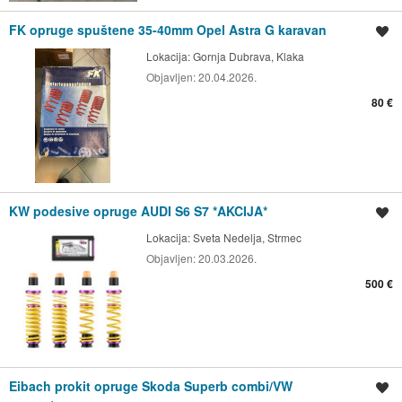
FK opruge spuštene 35-40mm Opel Astra G karavan
Spremi oglas
Lokacija:
Gornja Dubrava, Klaka
Objavljen:
20.04.2026.
80 €
KW podesive opruge AUDI S6 S7 *AKCIJA*
Spremi oglas
Lokacija:
Sveta Nedelja, Strmec
Objavljen:
20.03.2026.
500 €
Eibach prokit opruge Skoda Superb combi/VW
Spremi oglas