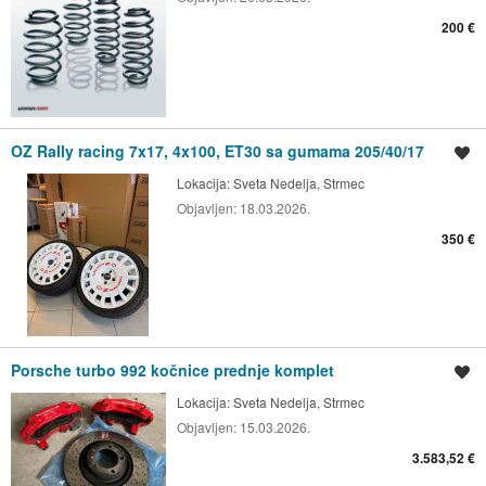
200 €
OZ Rally racing 7x17, 4x100, ET30 sa gumama 205/40/17
Spremi oglas
Lokacija:
Sveta Nedelja, Strmec
Objavljen:
18.03.2026.
350 €
Porsche turbo 992 kočnice prednje komplet
Spremi oglas
Lokacija:
Sveta Nedelja, Strmec
Objavljen:
15.03.2026.
3.583,52 €