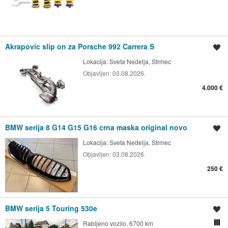
Akrapovic slip on za Porsche 992 Carrera S
Spremi oglas
Lokacija:
Sveta Nedelja, Strmec
Objavljen:
03.08.2026.
4.000 €
BMW serija 8 G14 G15 G16 crna maska original novo
Spremi oglas
Lokacija:
Sveta Nedelja, Strmec
Objavljen:
03.08.2026.
250 €
BMW serija 5 Touring 530e
Spremi oglas
Rabljeno vozilo, 6700 km
Usporedi s drugim ogl