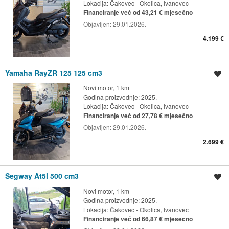
Lokacija:
Čakovec - Okolica, Ivanovec
Financiranje već od 43,21 € mjesečno
Objavljen:
29.01.2026.
4.199 €
Yamaha RayZR 125 125 cm3
Spremi oglas
Novi motor, 1 km
Godina proizvodnje: 2025.
Lokacija:
Čakovec - Okolica, Ivanovec
Financiranje već od 27,78 € mjesečno
Objavljen:
29.01.2026.
2.699 €
Segway At5l 500 cm3
Spremi oglas
Novi motor, 1 km
Godina proizvodnje: 2025.
Lokacija:
Čakovec - Okolica, Ivanovec
Financiranje već od 66,87 € mjesečno