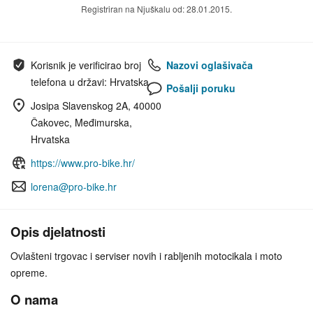
Registriran na Njuškalu od: 28.01.2015.
Korisnik je verificirao broj
Nazovi oglašivača
telefona u državi: Hrvatska
Pošalji poruku
Josipa Slavenskog 2A, 40000
Čakovec, Međimurska,
Hrvatska
https://www.pro-bike.hr/
lorena@pro-bike.hr
Opis djelatnosti
Ovlašteni trgovac i serviser novih i rabljenih motocikala i moto
opreme.
O nama