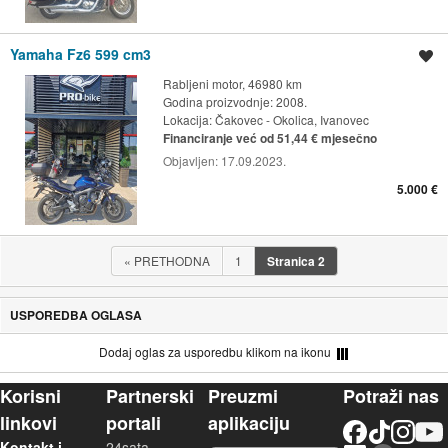
Yamaha Fz6 599 cm3
Spremi oglas
Rabljeni motor, 46980 km
Godina proizvodnje: 2008.
Lokacija:
Čakovec - Okolica, Ivanovec
Financiranje već od 51,44 € mjesečno
Objavljen:
17.09.2023.
5.000 €
«
PRETHODNA
1
Stranica
2
USPOREDBA OGLASA
Dodaj oglas za usporedbu klikom na ikonu
Korisni
Partnerski
Preuzmi
Potraži nas
linkovi
portali
aplikaciju
Facebook
TikTok
Instagram
YouTu
Kontakt i
24sata
LinkedIn
Njuškalo blog
iOS aplikacija