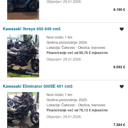
Objavljen:
29.01.2026.
8.190 €
Kawasaki Versys 650 649 cm3
Spremi oglas
Novi motor, 1 km
Godina proizvodnje: 2024.
Lokacija:
Čakovec - Okolica, Ivanovec
Financiranje već od 98,76 € mjesečno
Objavljen:
29.01.2026.
9.592 €
Kawasaki Eliminator 500SE 451 cm3
Spremi oglas
Novi motor, 1 km
Godina proizvodnje: 2025.
Lokacija:
Čakovec - Okolica, Ivanovec
Financiranje već od 76,13 € mjesečno
Objavljen:
29.01.2026.
7.384 €