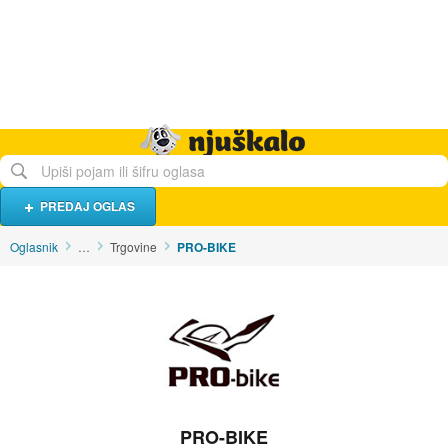
Hrana i piće
Turistički smještaj
Poslovi
Njuškalo naslovnica
PREDAJ OGLAS
Oglasnik
…
Trgovine
PRO-BIKE
PRO-BIKE