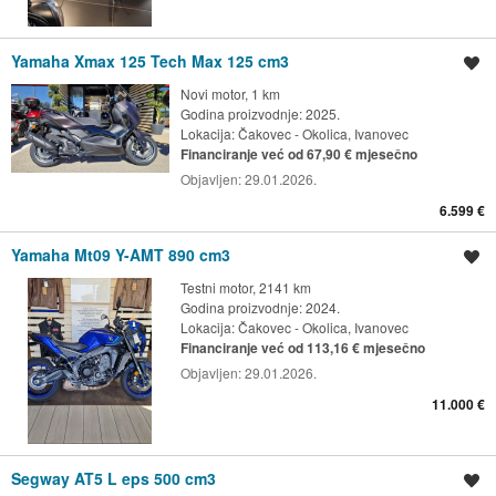
Yamaha Xmax 125 Tech Max 125 cm3
Spremi oglas
Novi motor, 1 km
Godina proizvodnje: 2025.
Lokacija:
Čakovec - Okolica, Ivanovec
Financiranje već od 67,90 € mjesečno
Objavljen:
29.01.2026.
6.599 €
Yamaha Mt09 Y-AMT 890 cm3
Spremi oglas
Testni motor, 2141 km
Godina proizvodnje: 2024.
Lokacija:
Čakovec - Okolica, Ivanovec
Financiranje već od 113,16 € mjesečno
Objavljen:
29.01.2026.
11.000 €
Segway AT5 L eps 500 cm3
Spremi oglas