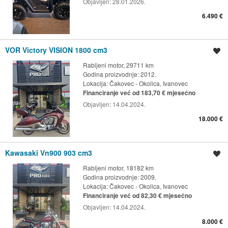
Objavljen:
28.01.2026.
6.490 €
VOR Victory VISION 1800 cm3
Spremi oglas
Rabljeni motor, 29711 km
Godina proizvodnje: 2012.
Lokacija:
Čakovec - Okolica, Ivanovec
Financiranje već od 183,70 € mjesečno
Objavljen:
14.04.2024.
18.000 €
Kawasaki Vn900 903 cm3
Spremi oglas
Rabljeni motor, 18182 km
Godina proizvodnje: 2009.
Lokacija:
Čakovec - Okolica, Ivanovec
Financiranje već od 82,30 € mjesečno
Objavljen:
14.04.2024.
8.000 €