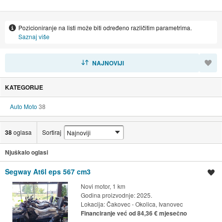
Od 2005. godine se bavimo prodajom,zastupanjem i
servisiranjem novih i rabljenih motocikala. Ovlašteni smo za
Pozicioniranje na listi može biti određeno različitim parametrima.
Yamaha i Kawasaki proizvode. Veliki izbor motocikala,skutera i
Saznaj više
moto opreme uvijek na lageru u novom najvećem izložbenom
salonu u Hrvatskoj. Našu bogatu ponudu možete pogledati
SORTIRAJ
NAJNOVIJI
radnim danom od 08:00 do 17:00 h a subotom od 08:00 i 13:00 h.
KATEGORIJE
Auto Moto
38
38
oglasa
Sortiraj
Njuškalo oglasi
Segway At6l eps 567 cm3
Spremi oglas
Novi motor, 1 km
Godina proizvodnje: 2025.
Lokacija:
Čakovec - Okolica, Ivanovec
Financiranje već od 84,36 € mjesečno