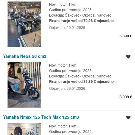
Novi motor, 1 km
Godina proizvodnje: 2025.
Lokacija:
Čakovec - Okolica, Ivanovec
Financiranje već od 70,98 € mjesečno
Objavljen:
29.01.2026.
6.890 €
Yamaha Neos 50 cm3
Spremi oglas
Novi motor, 1 km
Godina proizvodnje: 2025.
Lokacija:
Čakovec - Okolica, Ivanovec
Financiranje već od 31,89 € mjesečno
Objavljen:
29.01.2026.
3.099 €
Yamaha Nmax 125 Tech Max 125 cm3
Spremi oglas
Novi motor, 1 km
Godina proizvodnje: 2025.