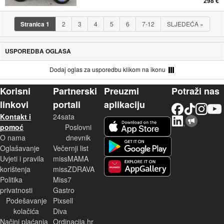
298 €
Stranica
1
2
3
4
5
6
7-12
SLJEDEĆA
»
USPOREDBA OGLASA
Dodaj oglas za usporedbu klikom na ikonu
Korisni
Partnerski
Preuzmi
Potraži nas
linkovi
portali
aplikaciju
Facebook
TikTok
Instagram
YouTu
Kontakt i
24sata
LinkedIn
Njuškalo blog
iOS aplikacija
pomoć
Poslovni
O nama
dnevnik
Android aplikacija
Oglašavanje
Večernji list
Uvjeti i pravila
missMAMA
korištenja
missZDRAVA
Huawei aplikacija
Politika
Miss7
privatnosti
Gastro
Podešavanje
Pixsell
kolačića
Diva
Načini plaćanja
Ordinacija.hr