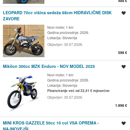
488 €
LEOPARD 70cc višina sedeža 68cm HIDRAVLIČNE DISK
Spremi oglas
ZAVORE
Novi motor, 1 km
Godina proizvodnje: 2026.
Lokacija:
Slovenija
Objavljen:
30.07.2026.
598 €
Mikilon 300cc MZK Enduro - NOV MODEL 2025
Spremi oglas
Novi motor, 1 km
Godina proizvodnje: 2026.
Lokacija:
Slovenija
Financiranje već od 22,41 € mjesečno
Objavljen:
30.07.2026.
1.998 €
MINI KROS GAZZELE 50cc 10 col VSA OPREMA -
Spremi oglas
NAJNOVEJŠI