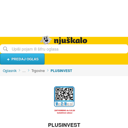
Hrana i piće
Turistički smještaj
Poslovi
Njuškalo naslovnica
PREDAJ OGLAS
Oglasnik
…
Trgovine
PLUSINVEST
PLUSINVEST