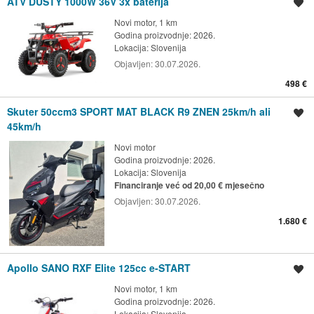
ATV DUSTY 1000W 36V 3x baterija
Spremi oglas
Novi motor, 1 km
Godina proizvodnje: 2026.
Lokacija:
Slovenija
Objavljen:
30.07.2026.
498 €
Skuter 50ccm3 SPORT MAT BLACK R9 ZNEN 25km/h ali
Spremi oglas
45km/h
Novi motor
Godina proizvodnje: 2026.
Lokacija:
Slovenija
Financiranje već od 20,00 € mjesečno
Objavljen:
30.07.2026.
1.680 €
Apollo SANO RXF Elite 125cc e-START
Spremi oglas
Novi motor, 1 km
Godina proizvodnje: 2026.
Lokacija:
Slovenija