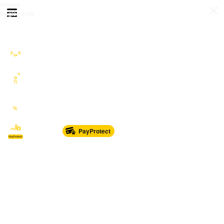
Prijava
Otvori meni
Registracija
Sve kategorije
Auto Moto Nautika
Nekretnine
Katalozi
Marketplace
PayProtect
Od glave do pete
Sport i oprema
Sve za dom
Dječji svijet