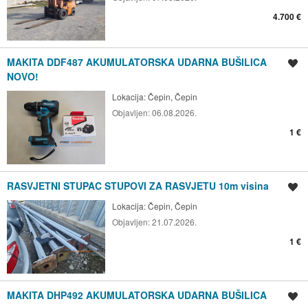
4.700 €
MAKITA DDF487 AKUMULATORSKA UDARNA BUŠILICA
Spremi oglas
NOVO!
Lokacija:
Čepin, Čepin
Objavljen:
06.08.2026.
1 €
RASVJETNI STUPAC STUPOVI ZA RASVJETU 10m visina
Spremi oglas
Lokacija:
Čepin, Čepin
Objavljen:
21.07.2026.
1 €
MAKITA DHP492 AKUMULATORSKA UDARNA BUŠILICA
Spremi oglas