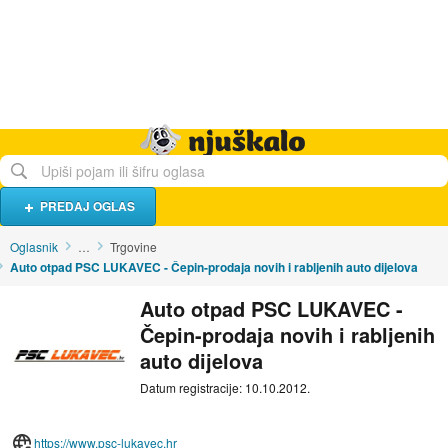
Hrana i piće
Turistički smještaj
Poslovi
Njuškalo naslovnica
PREDAJ OGLAS
Oglasnik
…
Trgovine
Auto otpad PSC LUKAVEC - Čepin-prodaja novih i rabljenih auto dijelova
Auto otpad PSC LUKAVEC -
Čepin-prodaja novih i rabljenih
auto dijelova
Datum registracije: 10.10.2012.
https://www.psc-lukavec.hr