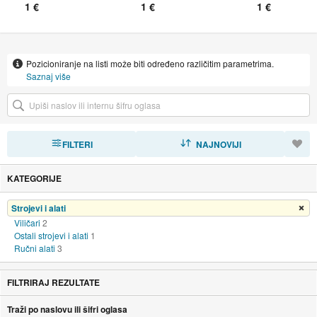
EURO 6
1 €
1 €
1 €
Pozicioniranje na listi može biti određeno različitim parametrima.
Saznaj više
FILTERI
SORTIRAJ
NAJNOVIJI
KATEGORIJE
Strojevi i alati
Ukloni filter
Viličari
2
Ostali strojevi i alati
1
Ručni alati
3
FILTRIRAJ REZULTATE
Traži po naslovu ili šifri oglasa