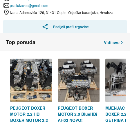
psc.lukavec@gmail.com
Ivana Adamovića 126, 31431 Čepin, Osječko-baranjska, Hrvatska
Podijeli profil trgovine
Top ponuda
Vidi sve
PEUGEOT BOXER
PEUGEOT BOXER
MJENJAČ P
MOTOR 2.2 HDI
MOTOR 2.0 BlueHDi
BOXER 2.2 
BOXER MOTOR 2.2
AH03 NOVO!
GETRIBA P
BlueHDI NOVO!!
BOXER 2.2 