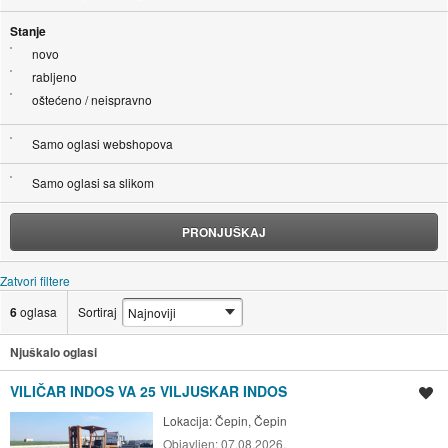
Stanje
novo
rabljeno
oštećeno / neispravno
Samo oglasi webshopova
Samo oglasi sa slikom
PRONJUŠKAJ
Zatvori filtere
6
oglasa
Sortiraj
Njuškalo oglasi
VILIČAR INDOS VA 25 VILJUSKAR INDOS
Spremi oglas
Lokacija:
Čepin, Čepin
Objavljen:
07.08.2026.