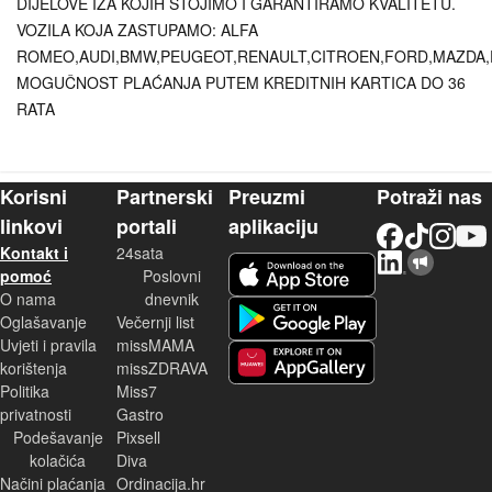
DIJELOVE IZA KOJIH STOJIMO I GARANTIRAMO KVALITETU.
VOZILA KOJA ZASTUPAMO: ALFA
ROMEO,AUDI,BMW,PEUGEOT,RENAULT,CITROEN,FORD,MAZDA,
MOGUČNOST PLAĆANJA PUTEM KREDITNIH KARTICA DO 36
RATA
Korisni
Partnerski
Preuzmi
Potraži nas
linkovi
portali
aplikaciju
Facebook
TikTok
Instagram
YouTu
Kontakt i
24sata
LinkedIn
Njuškalo blog
iOS aplikacija
pomoć
Poslovni
O nama
dnevnik
Android aplikacija
Oglašavanje
Večernji list
Uvjeti i pravila
missMAMA
korištenja
missZDRAVA
Huawei aplikacija
Politika
Miss7
privatnosti
Gastro
Podešavanje
Pixsell
kolačića
Diva
Načini plaćanja
Ordinacija.hr