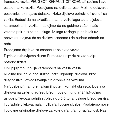
francuska vozila PEUGEOT RENAULT CITROEN ali radimo i sve
ostale marke vozila. Poslujemo na dvije adrese. Molimo dolazak u
poslovnicu uz najavu dolaska. Neke dijelove potrebno i skinuti sa
vozila. Budući da na skladištu imamo veliki lager auto dijelova i
karamboliranih vozila , nastojimo da ne gubimo vaše i naše
vrijeme prilikom same usluge. Iz toga razloga je dolazak uz
obaveznu najavu da se dijelovi pripreme i da budete odmah na
redu.
Prodajemo dijelove za osobna i dostavna vozila
Dijelove nabavljamo diljem Europske unije da bi zadovoljili
potrebe tržišta.
Otkupljujemo i novija karambolirana vozila vozila.
Nudimo usluge vučne službe, brze ugradnje dijelova, brze
dijagnostike i otkodiravanja elektronika na vozilima.
Narudžbe primamo emailom ili putem kontakt obrasca. Dostava
dijelova na željenu adresu brzom poštom unutar 24h.Nudimo
usluge prijevoza radnih strojeva do 5.5 tona, usluge brzog servisa
i ugradnje dijelova, najam viličara i vučne službe. Prodajemo nove
i polovne originalne dijelove za koje garantiramo ispravnost. Naš