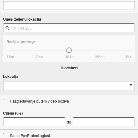
Unesi željenu lokaciju
Radijus pretrage
1 km
5 km
20 km
100 km
Sve
ili odaberi
Lokacija
Razgledavanje putem video poziva
Cijena (u €)
do
Samo PayProtect oglasi