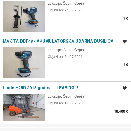
Lokacija:
Čepin, Čepin
Objavljen:
21.07.2026.
1 €
MAKITA DDF487 AKUMULATORSKA UDARNA BUŠILICA
Spremi oglas
Lokacija:
Čepin, Čepin
Objavljen:
21.07.2026.
1 €
Linde H25D 2013.godina ...LEASING..!
Spremi oglas
Lokacija:
Čepin, Čepin
Objavljen:
17.07.2026.
18.400 €