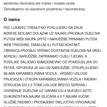
asortiman obuhvaća sve marke i modele vozila.
Zahvaljujemo na ukazanom povjerenju i razumjevanju.
O nama
PSC LUKAVEC-TRENUTNO POSLUJEMO NA DVIJE
ADRESE,MOLIMO DOLAZAK UZ NAJAVU.PRODAJA DIJELOVA
PUTEM WEB SHOPA.UPITE I NARUDŽBE PRIMAMO PUTEM
WEB TRGOVINE, EMAILOM ILI PUTEM KONTAKT
OBRASCA.PRODAJU VRŠIMO DOSTAVOM DIJELOVA NA VAŠU
ADRESU. NARUDŽBE ZAPRIMAMO CIJELI TJEDAN, A
POŠILJKE ŠALJEMO SVAKODNEVNO OD PONEDJELJKA DO
PETKA. ISPORUKA JE 24h OD NARUDŽBE. OTKUPLJUJEMO
MLAĐA KARAMBOLIRANA VOZILA . VRŠIMO USLUGE
PRIJEVOZA I OTKUPA KARAMBOLIRANIH VOZILA I RADNIH
STROJEVA DO 3.5 TONE,USLUGE BRZOG SERVISA I
UGRADNJE DIJELOVA UZ GARANCIJU 6 MJESECI.AUTO
DIJAGNOSTIKA,NAJAM VILIČARA 4.5 T,NAJAM VUČNE
SLUŽBE.RADIMO I PRODAJEMO ISKLJUČIVO ORIGINALNE