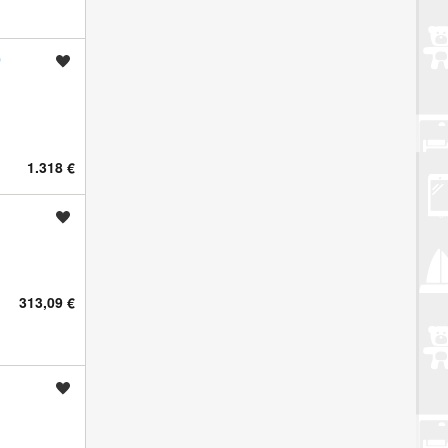
0
Spremi oglas
1.318 €
Spremi oglas
313,09 €
Spremi oglas