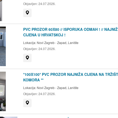
Objavljen:
24.07.2026.
Prikaži na mapi
PVC PROZOR 60X80 // ISPORUKA ODMAH ! // NAJNI
CIJENA U HRVATSKOJ !
Lokacija:
Novi Zagreb - Zapad, Lanište
Objavljen:
24.07.2026.
Prikaži na mapi
*100X100* PVC PROZOR NAJNIŽA CIJENA NA TRŽIŠTU
KOMORA **
Lokacija:
Novi Zagreb - Zapad, Lanište
Objavljen:
24.07.2026.
Prikaži na mapi