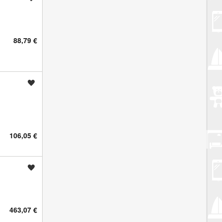
88,79 €
Spremi oglas
106,05 €
Spremi oglas
463,07 €