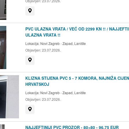
Objavljen:
23.07.2026.
Prikaži na mapi
PVC ULAZNA VRATA / VEĆ OD 2299 KN !! / NAJJEFTI
ULAZNA VRATA !!
Lokacija:
Novi Zagreb - Zapad, Lanište
Objavljen:
23.07.2026.
Prikaži na mapi
KLIZNA STIJENA PVC 5 - 7 KOMORA, NAJNIŽA CIJE
HRVATSKOJ
Lokacija:
Novi Zagreb - Zapad, Lanište
Objavljen:
23.07.2026.
Prikaži na mapi
NAJJEFTINIJI PVC PROZOR - 80×80 - 96,75 EUR