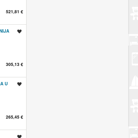
521,81 €
NIJA
Spremi oglas
305,13 €
NA U
Spremi oglas
265,45 €
Spremi oglas