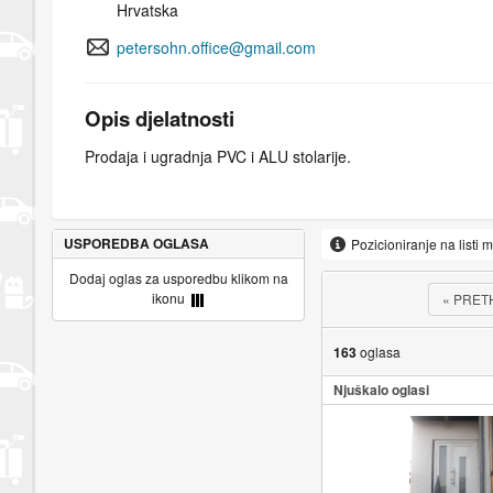
Hrvatska
petersohn.office@gmail.com
Opis djelatnosti
Prodaja i ugradnja PVC i ALU stolarije.
USPOREDBA OGLASA
Pozicioniranje na listi 
Dodaj oglas za usporedbu klikom na
ikonu
«
PRET
163
oglasa
Njuškalo oglasi