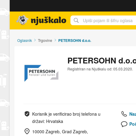
Njuškalo naslovnica
Oglasnik
Trgovine
PETERSOHN d.o.o.
PETERSOHN d.o.o
Registriran na Njuškalu od: 05.03.2020.
Korisnik je verificirao broj telefona u
Naz
državi: Hrvatska
Poš
10000 Zagreb, Grad Zagreb,