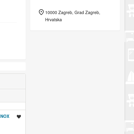
10000 Zagreb, Grad Zagreb,
Hrvatska
INOX
Spremi oglas