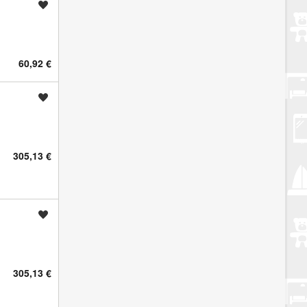
Spremi oglas
60,92 €
Spremi oglas
305,13 €
Spremi oglas
305,13 €