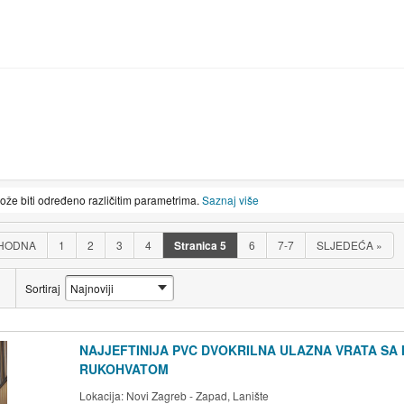
može biti određeno različitim parametrima.
Saznaj više
HODNA
1
2
3
4
Stranica
5
6
7-7
SLJEDEĆA
»
Sortiraj
NAJJEFTINIJA PVC DVOKRILNA ULAZNA VRATA SA 
RUKOHVATOM
Lokacija:
Novi Zagreb - Zapad, Lanište