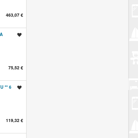
463,07 €
ŽA
Spremi oglas
75,52 €
 ** 6
Spremi oglas
119,32 €