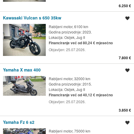
6.250 €
Kawasaki Vulcan s 650 35kw
Spremi oglas
Rabljeni motor, 6100 km
Godina proizvodnje: 2023.
Lokacija:
Osijek, Jug II
Financiranje već od 80,24 € mjesečno
Objavljen:
25.07.2026.
7.800 €
Yamaha X max 400
Spremi oglas
Rabljeni motor, 32000 km
Godina proizvodnje: 2015.
Lokacija:
Osijek, Jug II
Financiranje već od 40,12 € mjesečno
Objavljen:
25.07.2026.
3.850 €
Yamaha Fz 6 s2
Spremi oglas
Rabljeni motor, 75000 km