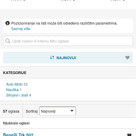
Pozicioniranje na listi može biti određeno različitim parametrima.
Saznaj više
SORTIRAJ
NAJNOVIJI
KATEGORIJE
Auto Moto
52
Nautika
1
Strojevi i alati
4
57
oglasa
Sortiraj
Njuškalo oglasi
Benelli Trk 502
Spremi oglas