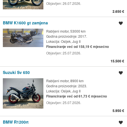
Objavljen:
26.07.2026.
2.650 €
BMW K1600 gt zamjena
Spremi oglas
Rabljeni motor, 53000 km
Godina proizvodnje: 2017.
Lokacija:
Osijek, Jug II
Financiranje već od 158,19 € mjesečno
Objavljen:
25.07.2026.
15.500 €
Suzuki Sv 650
Spremi oglas
Rabljeni motor, 8900 km
Godina proizvodnje: 2023.
Lokacija:
Osijek, Jug II
Financiranje već od 61,73 € mjesečno
Objavljen:
25.07.2026.
5.950 €
BMW R1200rt
Spremi oglas