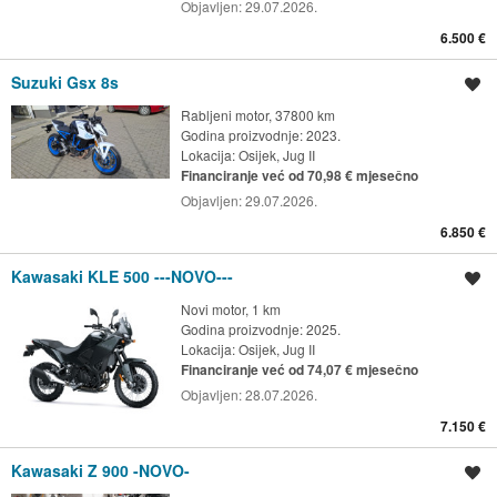
Objavljen:
29.07.2026.
6.500 €
Suzuki Gsx 8s
Spremi oglas
Rabljeni motor, 37800 km
Godina proizvodnje: 2023.
Lokacija:
Osijek, Jug II
Financiranje već od 70,98 € mjesečno
Objavljen:
29.07.2026.
6.850 €
Kawasaki KLE 500 ---NOVO---
Spremi oglas
Novi motor, 1 km
Godina proizvodnje: 2025.
Lokacija:
Osijek, Jug II
Financiranje već od 74,07 € mjesečno
Objavljen:
28.07.2026.
7.150 €
Kawasaki Z 900 -NOVO-
Spremi oglas