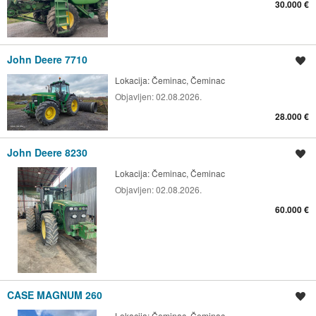
30.000 €
John Deere 7710
Spremi oglas
Lokacija:
Čeminac, Čeminac
Objavljen:
02.08.2026.
28.000 €
John Deere 8230
Spremi oglas
Lokacija:
Čeminac, Čeminac
Objavljen:
02.08.2026.
60.000 €
CASE MAGNUM 260
Spremi oglas
Lokacija:
Čeminac, Čeminac