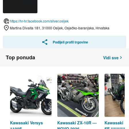
https://hr-hr.facebook.com/silver.osijek
Martina Divalta 181, 31000 Osijek, Osječko-baranjska, Hrvatska
Podijeli profil trgovine
Top ponuda
Vidi sve
Kawasaki Versys
Kawasaki ZX-10R ---
Kawasaki K
1100S
NOVO 2026---
SE !!!!!!!!!!