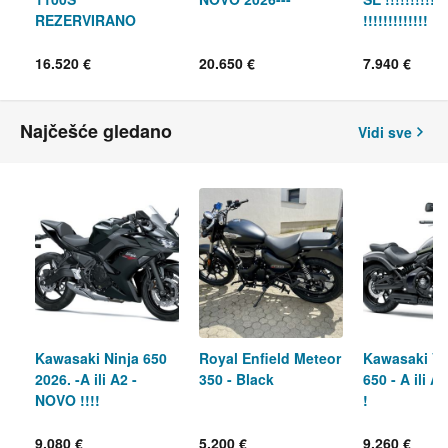
REZERVIRANO
!!!!!!!!!!!!!
16.520 €
20.650 €
7.940 €
Najčešće gledano
Vidi sve
Kawasaki Ninja 650
Royal Enfield Meteor
Kawasaki V
2026. -A ili A2 -
350 - Black
650 - A ili 
NOVO !!!!
!
9.080 €
5.200 €
9.260 €