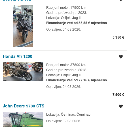
Rabljeni motor, 17500 km
Godina proizvodnje: 2023.
Lokacija:
Osijek, Jug II
Financiranje već od 55,55 € mjesečno
Objavljen:
04.08.2026.
5.350 €
Honda Vfr 1200
Spremi oglas
Rabljeni motor, 37800 km
Godina proizvodnje: 2012.
Lokacija:
Osijek, Jug II
Financiranje već od 77,16 € mjesečno
Objavljen:
04.08.2026.
7.500 €
John Deere 9780 CTS
Spremi oglas
Lokacija:
Čeminac, Čeminac
Objavljen:
02.08.2026.