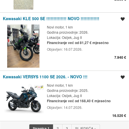
Kawasaki KLE 500 SE !!!!!!!!!!!!!! NOVO !!!!!!!!!!!!!
Spremi oglas
Novi motor, 1 km
Godina proizvodnje: 2026.
Lokacija:
Osijek, Jug II
Financiranje već od 81,27 € mjesečno
Objavljen:
16.07.2026.
7.940 €
Kawasaki VERSYS 1100 SE 2026. - NOVO !!!
Spremi oglas
Novi motor, 1 km
Godina proizvodnje: 2025.
Lokacija:
Osijek, Jug II
Financiranje već od 168,40 € mjesečno
Objavljen:
14.07.2026.
16.520 €
Stranica
1
2
3
SLJEDEĆA
»