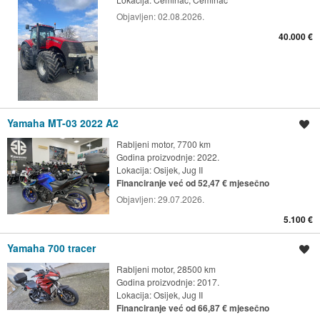
Objavljen:
02.08.2026.
40.000 €
Yamaha MT-03 2022 A2
Spremi oglas
Rabljeni motor, 7700 km
Godina proizvodnje: 2022.
Lokacija:
Osijek, Jug II
Financiranje već od 52,47 € mjesečno
Objavljen:
29.07.2026.
5.100 €
Yamaha 700 tracer
Spremi oglas
Rabljeni motor, 28500 km
Godina proizvodnje: 2017.
Lokacija:
Osijek, Jug II
Financiranje već od 66,87 € mjesečno