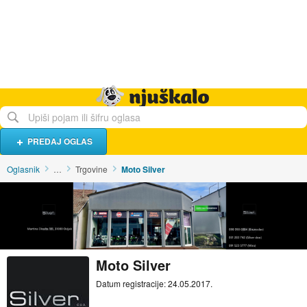
Hrana i piće
Turistički smještaj
Poslovi
Njuškalo naslovnica
PREDAJ OGLAS
Oglasnik
…
Trgovine
Moto Silver
Moto Silver
Datum registracije: 24.05.2017.