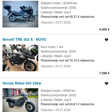
Rabljeni motor, 120400 km
Godina proizvodnje: 2005.
Lokacija:
Osijek, Jug II
Financiranje već od 45,27 € mjesečno
Objavljen:
25.07.2026.
4.400 €
Benelli TRK 502 X - NOVO
Spremi oglas
Novi motor, 1 km
Godina proizvodnje: 2025.
Lokacija:
Osijek, Jug II
Financiranje već od 75,10 € mjesečno
Objavljen:
25.07.2026.
7.299 €
Honda Rebel 500 35kw
Spremi oglas
Rabljeni motor, 15060 km
Godina proizvodnje: 2022.
Lokacija:
Osijek, Jug II
Financiranje već od 64,81 € mjesečno
Objavljen:
25.07.2026.