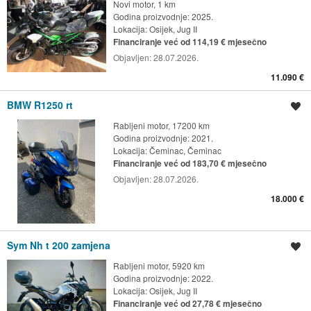
Novi motor, 1 km
Godina proizvodnje: 2025.
Lokacija:
Osijek, Jug II
Financiranje već od 114,19 € mjesečno
Objavljen:
28.07.2026.
11.090 €
BMW R1250 rt
Spremi oglas
Rabljeni motor, 17200 km
Godina proizvodnje: 2021.
Lokacija:
Čeminac, Čeminac
Financiranje već od 183,70 € mjesečno
Objavljen:
28.07.2026.
18.000 €
Sym Nh t 200 zamjena
Spremi oglas
Rabljeni motor, 5920 km
Godina proizvodnje: 2022.
Lokacija:
Osijek, Jug II
Financiranje već od 27,78 € mjesečno