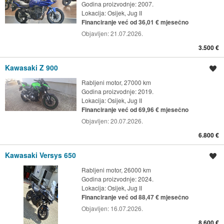
Godina proizvodnje: 2007.
Lokacija:
Osijek, Jug II
Financiranje već od 36,01 € mjesečno
Objavljen:
21.07.2026.
3.500 €
Kawasaki Z 900
Spremi oglas
Rabljeni motor, 27000 km
Godina proizvodnje: 2019.
Lokacija:
Osijek, Jug II
Financiranje već od 69,96 € mjesečno
Objavljen:
20.07.2026.
6.800 €
Kawasaki Versys 650
Spremi oglas
Rabljeni motor, 26000 km
Godina proizvodnje: 2024.
Lokacija:
Osijek, Jug II
Financiranje već od 88,47 € mjesečno
Objavljen:
16.07.2026.
8.600 €