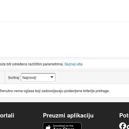
može biti određeno različitim parametrima.
Saznaj više
Sortiraj
Trenutno nema oglasa koji zadovoljavaju postavljene kriterije pretrage.
ortali
Preuzmi aplikaciju
Pot
iOS aplikacija
Facebook