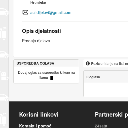
Hrvatska
acl.dijelovi@gmail.com
Opis djelatnosti
Prodaja djelova.
USPOREDBA OGLASA
Pozicioniranje na listi 
Dodaj oglas za usporedbu klikom na
0
oglasa
ikonu
Korisni linkovi
Partnerski p
Kontakt i pomoć
24sata