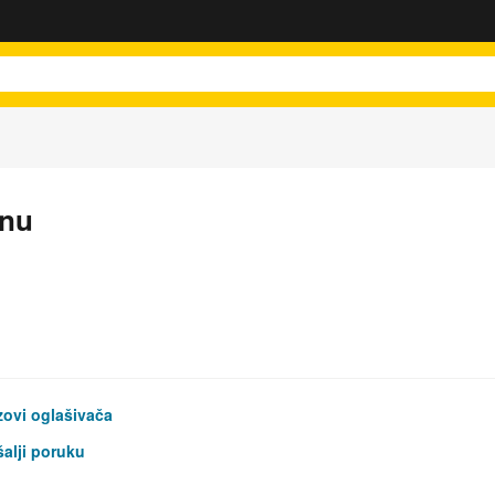
inu
ovi oglašivača
alji poruku