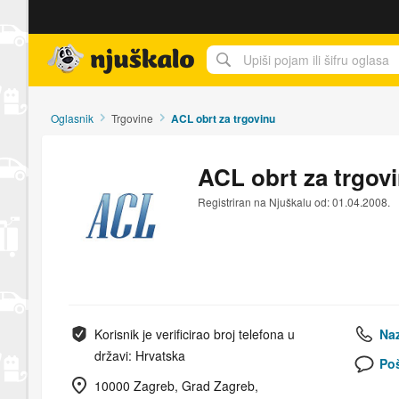
Njuškalo naslovnica
Oglasnik
Trgovine
ACL obrt za trgovinu
ACL obrt za trgov
Registriran na Njuškalu od: 01.04.2008.
Korisnik je verificirao broj telefona u
Naz
državi: Hrvatska
Poš
10000 Zagreb, Grad Zagreb,