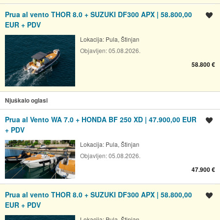
Prua al vento THOR 8.0 + SUZUKI DF300 APX | 58.800,00
Spremi oglas
EUR + PDV
Lokacija:
Pula, Štinjan
Objavljen:
05.08.2026.
58.800 €
Njuškalo oglasi
Prua al Vento WA 7.0 + HONDA BF 250 XD | 47.900,00 EUR
Spremi oglas
+ PDV
Lokacija:
Pula, Štinjan
Objavljen:
05.08.2026.
47.900 €
Prua al vento THOR 8.0 + SUZUKI DF300 APX | 58.800,00
Spremi oglas
EUR + PDV
Lokacija:
Pula, Štinjan