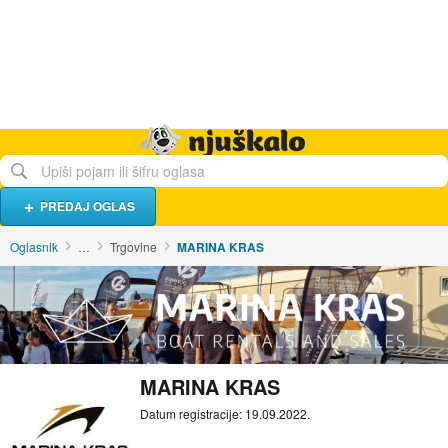
Hrana i piće
Turistički smještaj
Poslovi
Njuškalo naslovnica
PREDAJ OGLAS
Oglasnik
…
Trgovine
MARINA KRAS
MARINA KRAS
Datum registracije: 19.09.2022.