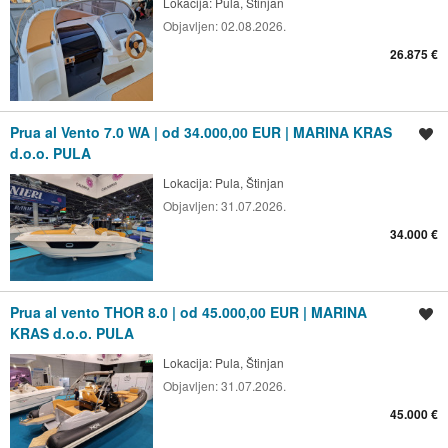
Lokacija:
Pula, Štinjan
Objavljen:
02.08.2026.
26.875 €
Prua al Vento 7.0 WA | od 34.000,00 EUR | MARINA KRAS
Spremi oglas
d.o.o. PULA
Lokacija:
Pula, Štinjan
Objavljen:
31.07.2026.
34.000 €
Prua al vento THOR 8.0 | od 45.000,00 EUR | MARINA
Spremi oglas
KRAS d.o.o. PULA
Lokacija:
Pula, Štinjan
Objavljen:
31.07.2026.
45.000 €