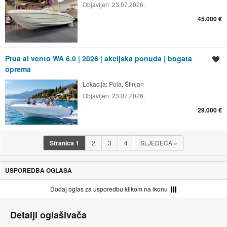
Objavljen:
23.07.2026.
45.000 €
Prua al vento WA 6.0 | 2026 | akcijska ponuda | bogata
Spremi oglas
oprema
Lokacija:
Pula, Štinjan
Objavljen:
23.07.2026.
29.000 €
Stranica
1
2
3
4
SLJEDEĆA
»
USPOREDBA OGLASA
Dodaj oglas za usporedbu klikom na ikonu
Detalji oglašivača