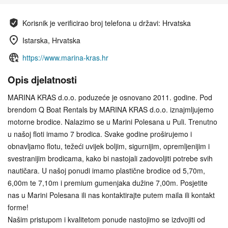
Korisnik je verificirao broj telefona u državi: Hrvatska
Istarska, Hrvatska
https://www.marina-kras.hr
Opis djelatnosti
MARINA KRAS d.o.o. poduzeće je osnovano 2011. godine. Pod
brendom Q Boat Rentals by MARINA KRAS d.o.o. iznajmljujemo
motorne brodice. Nalazimo se u Marini Polesana u Puli. Trenutno
u našoj floti imamo 7 brodica. Svake godine proširujemo i
obnavljamo flotu, težeći uvijek boljim, sigurnijim, opremljenijim i
svestranijim brodicama, kako bi nastojali zadovoljiti potrebe svih
nautičara. U našoj ponudi imamo plastične brodice od 5,70m,
6,00m te 7,10m i premium gumenjaka dužine 7,00m. Posjetite
nas u Marini Polesana ili nas kontaktirajte putem maila ili kontakt
forme!
Našim pristupom i kvalitetom ponude nastojimo se izdvojiti od