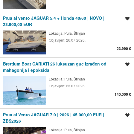
Prua al vento JAGUAR 5.4 + Honda 40/60 | NOVO |
Spremi oglas
23.900,00 EUR
Lokacija:
Pula, Štinjan
Objavljen:
26.07.2026.
23.990 €
Brettium Boat CARIATI 26 luksuzan guc izrađen od
Spremi oglas
mahagonija i epoksida
Lokacija:
Pula, Štinjan
Objavljen:
23.07.2026.
140.000 €
Prua al Vento JAGUAR 7.0 | 2026 | 45.000,00 EUR |
Spremi oglas
ZBS2026
Lokacija:
Pula, Štinjan