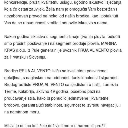
konkurencije, pružiti kvalitetnu uslugu, ugodno iskustvo i sjećanja
koja će ostati zauvijek. Želja nam je omogućiti Vam bezbrižan i
nezaboravan provod na nekoj od naših brodica, kao i potaknuti
Vas da se u budućnosti vratite i ponovite iskustvo s nama.
Nakon godina iskustva u segmentu iznajmljivanja plovila, odlučili
smo proširiti poslovanje i na segment prodaje plovila. MARINA
KRAS d.o.o. iz Pule generalni je uvoznik PRUA AL VENTO plovila
za Hrvatsku i Sloveniju.
Brodice PRUA AL VENTO ističu se kvalitetom posvećenoj
detaljima, s naglaskom na udobnost, funkcionalnost i sigurnost.
Brodogradilište PRUA AL VENTO sa sjedištem u Italiji, Lamezia
Terme, Kalabrija, aktivno 49 godina, posebno pazi na
proučavanje stila, kako bi ponudilo jedinstvene i kvalitetne
brodove, garantirajući stabilnost, sigurnost te izvrsnu navigaciju i
na nemirnom moru.
Misija je onima koji žele doživjeti more u harmoniji pružiti