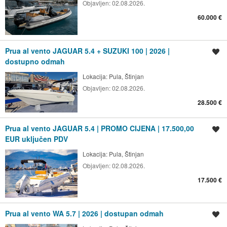
Objavljen:
02.08.2026.
60.000 €
Prua al vento JAGUAR 5.4 + SUZUKI 100 | 2026 |
Spremi oglas
dostupno odmah
Lokacija:
Pula, Štinjan
Objavljen:
02.08.2026.
28.500 €
Prua al vento JAGUAR 5.4 | PROMO CIJENA | 17.500,00
Spremi oglas
EUR uključen PDV
Lokacija:
Pula, Štinjan
Objavljen:
02.08.2026.
17.500 €
Prua al vento WA 5.7 | 2026 | dostupan odmah
Spremi oglas