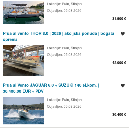
Lokacija:
Pula, Štinjan
Objavljen:
05.08.2026.
31.900 €
Prua al vento THOR 8.0 | 2026 | akcijska ponuda | bogata
Spremi oglas
oprema
Lokacija:
Pula, Štinjan
Objavljen:
05.08.2026.
42.000 €
Prua al Vento JAGUAR 6.0 + SUZUKI 140 el.kom. |
Spremi oglas
30.400,00 EUR + PDV
Lokacija:
Pula, Štinjan
Objavljen:
05.08.2026.
30.400 €