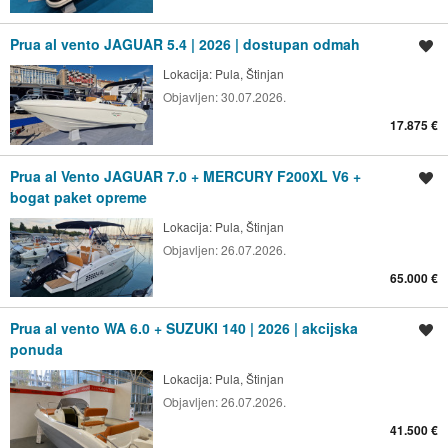
Prua al vento JAGUAR 5.4 | 2026 | dostupan odmah
Spremi oglas
Lokacija:
Pula, Štinjan
Objavljen:
30.07.2026.
17.875 €
Prua al Vento JAGUAR 7.0 + MERCURY F200XL V6 +
Spremi oglas
bogat paket opreme
Lokacija:
Pula, Štinjan
Objavljen:
26.07.2026.
65.000 €
Prua al vento WA 6.0 + SUZUKI 140 | 2026 | akcijska
Spremi oglas
ponuda
Lokacija:
Pula, Štinjan
Objavljen:
26.07.2026.
41.500 €