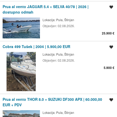
Prua al vento JAGUAR 5.4 + SELVA 40/78 | 2026 |
Spremi oglas
dostupno odmah
Lokacija:
Pula, Štinjan
Objavljen:
02.08.2026.
25.900 €
Cobra 499 Tušek | 2004 | 5.900,00 EUR
Spremi oglas
Lokacija:
Pula, Štinjan
Objavljen:
02.08.2026.
5.900 €
Prua al vento THOR 8.0 + SUZUKI DF300 APX | 60.000,00
Spremi oglas
EUR + PDV
Lokacija:
Pula, Štinjan