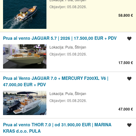
Objavljen:
05.08.2026.
58.800 €
Prua al vento JAGUAR 5.7 | 2026 | 17.500,00 EUR + PDV
Spremi oglas
Lokacija:
Pula, Štinjan
Objavljen:
05.08.2026.
17.500 €
Prua al Vento JAGUAR 7.0 + MERCURY F200XL V6 |
Spremi oglas
47.000,00 EUR + PDV
Lokacija:
Pula, Štinjan
Objavljen:
05.08.2026.
47.000 €
Prua al vento THOR 7.0 | od 31.900,00 EUR | MARINA
Spremi oglas
KRAS d.o.o. PULA