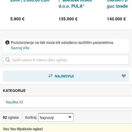
d.o.o. PULA*
guc izrađen
mahagonija 
epoksida
5.900 €
135.000 €
140.000 €
Pozicioniranje na listi može biti određeno različitim parametrima.
Saznaj više
SORTIRAJ
NAJNOVIJI
KATEGORIJE
Nautika
92
92
oglasa
Sortiraj
Vau Vau Njuškalo oglasi