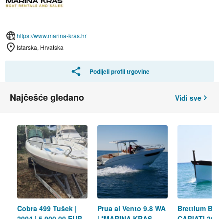
https://www.marina-kras.hr
Istarska, Hrvatska
Podijeli profil trgovine
Najčešće gledano
Vidi sve
Cobra 499 Tušek |
Prua al Vento 9.8 WA
Brettium Bo
2004 | 5.900,00 EUR
| *MARINA KRAS
CARIATI 26 