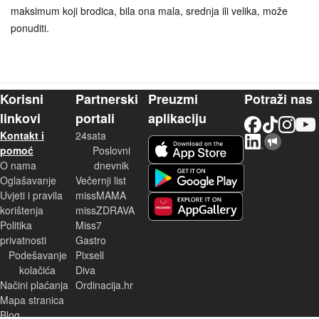
maksimum koji brodica, bila ona mala, srednja ili velika, može
ponuditi.
Korisni
Partnerski
Preuzmi
Potraži nas
linkovi
portali
aplikaciju
Facebook
TikTok
Instagram
YouTu
Kontakt i
24sata
LinkedIn
Njuškalo blog
iOS aplikacija
pomoć
Poslovni
O nama
dnevnik
Android aplikacija
Oglašavanje
Večernji list
Uvjeti i pravila
missMAMA
korištenja
missZDRAVA
Huawei aplikacija
Politika
Miss7
privatnosti
Gastro
Podešavanje
Pixsell
kolačića
Diva
Načini plaćanja
Ordinacija.hr
Mapa stranica
Blog