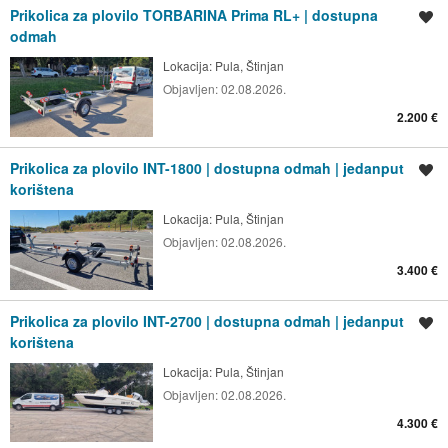
Prikolica za plovilo TORBARINA Prima RL+ | dostupna
Spremi oglas
odmah
Lokacija:
Pula, Štinjan
Objavljen:
02.08.2026.
2.200 €
Prikolica za plovilo INT-1800 | dostupna odmah | jedanput
Spremi oglas
korištena
Lokacija:
Pula, Štinjan
Objavljen:
02.08.2026.
3.400 €
Prikolica za plovilo INT-2700 | dostupna odmah | jedanput
Spremi oglas
korištena
Lokacija:
Pula, Štinjan
Objavljen:
02.08.2026.
4.300 €