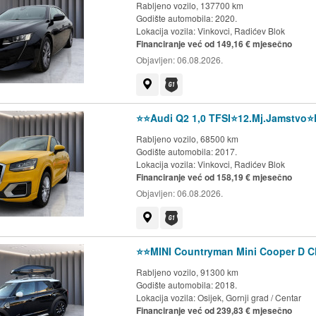
Rabljeno vozilo, 137700 km
Godište automobila: 2020.
Lokacija vozila:
Vinkovci, Radićev Blok
Financiranje već od 149,16 € mjesečno
Objavljen:
06.08.2026.
Prikaži na mapi
Dostupno jamstvo G1 kluba
⭐️⭐️Audi Q2 1,0 TFSI⭐️12.Mj.Jamstvo⭐
Rabljeno vozilo, 68500 km
Godište automobila: 2017.
Lokacija vozila:
Vinkovci, Radićev Blok
Financiranje već od 158,19 € mjesečno
Objavljen:
06.08.2026.
Prikaži na mapi
Dostupno jamstvo G1 kluba
⭐️⭐️MINI Countryman Mini Cooper D C
Rabljeno vozilo, 91300 km
Godište automobila: 2018.
Lokacija vozila:
Osijek, Gornji grad / Centar
Financiranje već od 239,83 € mjesečno