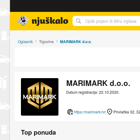
Njuškalo naslovnica
Oglasnik
Trgovine
MARIMARK d.o.o.
MARIMARK d.o.o.
Datum registracije: 22.10.2020.
https://marimark.hr/
Privlačka 32, 3
Top ponuda