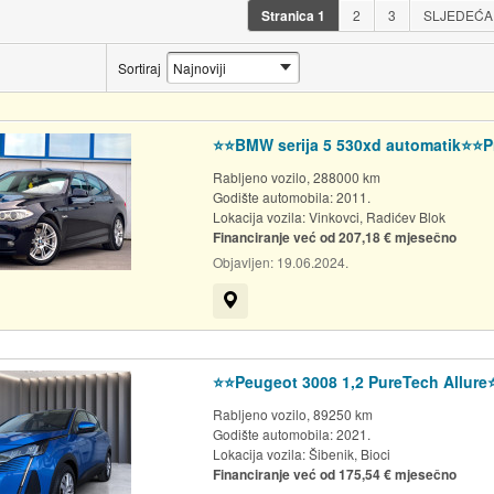
Stranica
1
2
3
SLJEDEĆ
Sortiraj
⭐️⭐️BMW serija 5 530xd automatik⭐️⭐️P
Rabljeno vozilo, 288000 km
Godište automobila: 2011.
Lokacija vozila:
Vinkovci, Radićev Blok
Financiranje već od 207,18 € mjesečno
Objavljen:
19.06.2024.
Prikaži na mapi
⭐️⭐️Peugeot 3008 1,2 PureTech Allure
Rabljeno vozilo, 89250 km
Godište automobila: 2021.
Lokacija vozila:
Šibenik, Bioci
Financiranje već od 175,54 € mjesečno