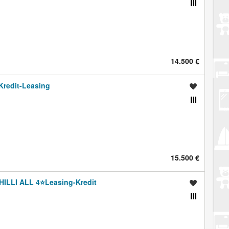
Usporedi s drugim oglasima
14.500 €
️Kredit-Leasing
Spremi oglas
Usporedi s drugim oglasima
15.500 €
HILLI ALL 4⭐️Leasing-Kredit
Spremi oglas
Usporedi s drugim oglasima