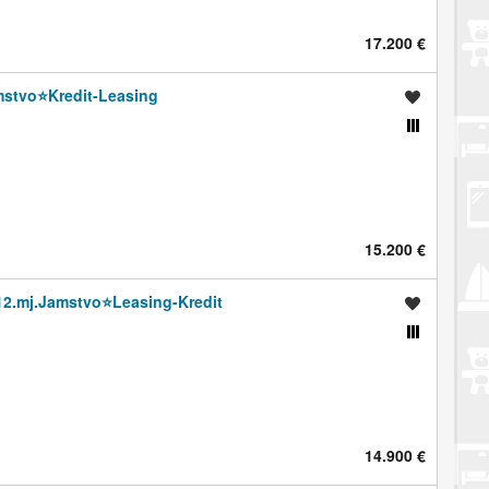
17.200 €
mstvo⭐️Kredit-Leasing
Spremi oglas
Usporedi s drugim oglasima
15.200 €
️12.mj.Jamstvo⭐️Leasing-Kredit
Spremi oglas
Usporedi s drugim oglasima
14.900 €