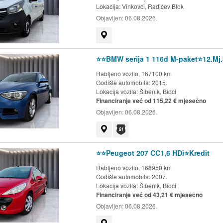
Lokacija:
Vinkovci, Radićev Blok
Objavljen:
06.08.2026.
Prikaži na mapi
⭐️⭐️BMW serija 1 116d M-paket⭐️12.Mj
Rabljeno vozilo, 167100 km
Godište automobila: 2015.
Lokacija vozila:
Šibenik, Bioci
Financiranje već od 115,22 € mjesečno
Objavljen:
06.08.2026.
Prikaži na mapi
Dostupno jamstvo G1 kluba
⭐️⭐️Peugeot 207 CC1,6 HDi⭐️Kredit
Rabljeno vozilo, 168950 km
Godište automobila: 2007.
Lokacija vozila:
Šibenik, Bioci
Financiranje već od 43,21 € mjesečno
Objavljen:
06.08.2026.