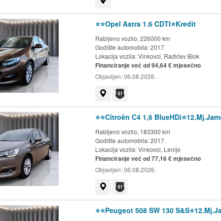
Prikaži na mapi
⭐️⭐️Opel Astra 1.6 CDTI⭐️Kredit
Rabljeno vozilo, 226000 km
Godište automobila: 2017.
Lokacija vozila:
Vinkovci, Radićev Blok
Financiranje već od 94,64 € mjesečno
Objavljen:
06.08.2026.
Prikaži na mapi
Dostupno jamstvo G1 kluba
⭐️⭐️Citroën C4 1,6 BlueHDi⭐️12.Mj.Ja
Rabljeno vozilo, 183300 km
Godište automobila: 2017.
Lokacija vozila:
Vinkovci, Lenije
Financiranje već od 77,16 € mjesečno
Objavljen:
06.08.2026.
Prikaži na mapi
Dostupno jamstvo G1 kluba
⭐️⭐️Peugeot 508 SW 130 S&S⭐️12.Mj.J