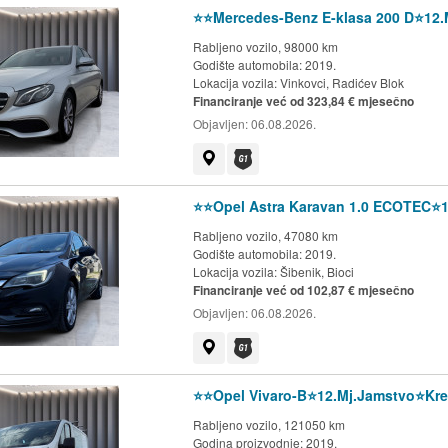
⭐️⭐️Mercedes-Benz E-klasa 200 D⭐️12
Rabljeno vozilo, 98000 km
Godište automobila: 2019.
Lokacija vozila:
Vinkovci, Radićev Blok
Financiranje već od 323,84 € mjesečno
Objavljen:
06.08.2026.
Prikaži na mapi
Dostupno jamstvo G1 kluba
⭐️⭐️Opel Astra Karavan 1.0 ECOTEC⭐️
Rabljeno vozilo, 47080 km
Godište automobila: 2019.
Lokacija vozila:
Šibenik, Bioci
Financiranje već od 102,87 € mjesečno
Objavljen:
06.08.2026.
Prikaži na mapi
Dostupno jamstvo G1 kluba
⭐️⭐️Opel Vivaro-B⭐️12.Mj.Jamstvo⭐️Kr
Rabljeno vozilo, 121050 km
Godina proizvodnje: 2019.