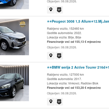
Objavljen:
06.08.2026.
Prikaži na mapi
Dostupno jamstvo G1 kluba
⭐️⭐️Peugeot 3008 1,5 Allure⭐️12.Mj.Ja
Rabljeno vozilo, 152460 km
Godište automobila: 2022.
Lokacija vozila:
Bilje, Bilje
Financiranje već od 155,13 € mjesečno
Objavljen:
06.08.2026.
Prikaži na mapi
Dostupno jamstvo G1 kluba
⭐️⭐️BMW serija 2 Active Tourer 216d⭐
Rabljeno vozilo, 127000 km
Godište automobila: 2017.
Lokacija vozila:
Vinkovci, Radićev Blok
Financiranje već od 153,28 € mjesečno
Objavljen:
06.08.2026.
Prikaži na mapi
Dostupno jamstvo G1 kluba