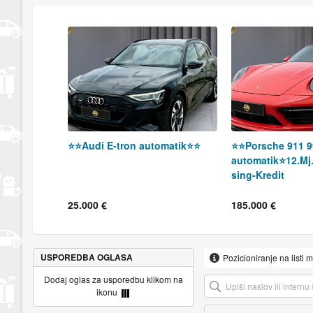
⭐️⭐️Audi E-tron automatik⭐️⭐️
⭐️⭐️Porsche 911 
automatik⭐️12.Mj
sing-Kredit
25.000 €
185.000 €
USPOREDBA OGLASA
Pozicioniranje na listi 
Dodaj oglas za usporedbu klikom na
ikonu