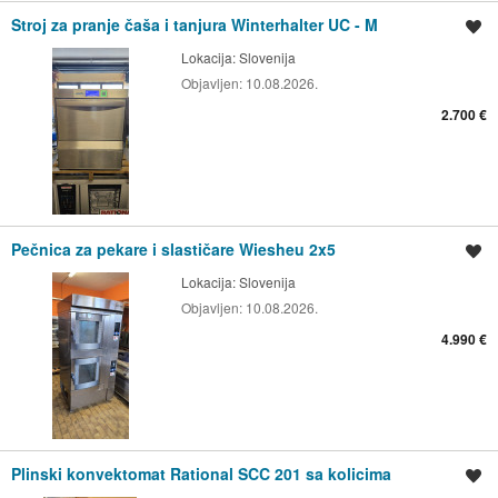
Stroj za pranje čaša i tanjura Winterhalter UC - M
Spremi oglas
Lokacija:
Slovenija
Objavljen:
10.08.2026.
2.700 €
Pečnica za pekare i slastičare Wiesheu 2x5
Spremi oglas
Lokacija:
Slovenija
Objavljen:
10.08.2026.
4.990 €
Plinski konvektomat Rational SCC 201 sa kolicima
Spremi oglas