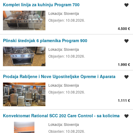
Komplet linija za kuhinju Program 700
Spremi oglas
Lokacija:
Slovenija
Objavljen:
10.08.2026.
4.500 €
Plinski štednjak 6 plamenika Program 900
Spremi oglas
Lokacija:
Slovenija
Objavljen:
10.08.2026.
1.990 €
Prodaja Rabljene i Nove Ugostiteljske Opreme i Aparata
Spremi oglas
Lokacija:
Slovenija
Objavljen:
10.08.2026.
1.111 €
Konvektomat Rational SCC 202 Care Control - sa kolicima
Spremi oglas
Lokacija:
Slovenija
Objavljen:
10.08.2026.