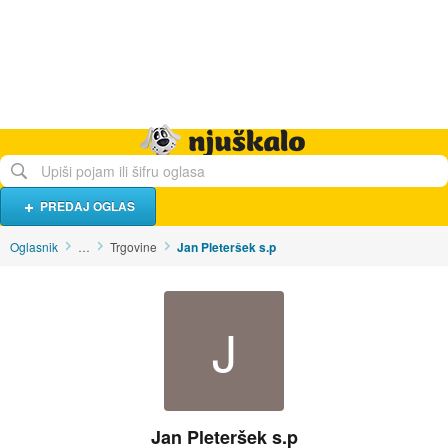
Hrana i piće
Turistički smještaj
Poslovi
Njuškalo naslovnica
PREDAJ OGLAS
Oglasnik
…
Trgovine
Jan Pleteršek s.p
J
Jan Pleteršek s.p