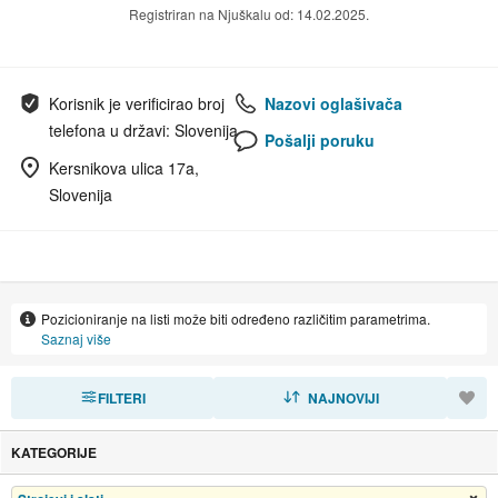
Registriran na Njuškalu od: 14.02.2025.
Korisnik je verificirao broj
Nazovi oglašivača
telefona u državi: Slovenija
Pošalji poruku
Kersnikova ulica 17a,
Slovenija
Pozicioniranje na listi može biti određeno različitim parametrima.
Saznaj više
FILTERI
SORTIRAJ
NAJNOVIJI
KATEGORIJE