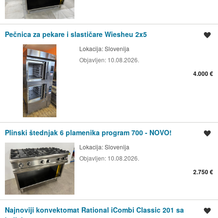
Pečnica za pekare i slastičare Wiesheu 2x5
Spremi oglas
Lokacija:
Slovenija
Objavljen:
10.08.2026.
4.000 €
Plinski štednjak 6 plamenika program 700 - NOVO!
Spremi oglas
Lokacija:
Slovenija
Objavljen:
10.08.2026.
2.750 €
Najnoviji konvektomat Rational iCombi Classic 201 sa
Spremi oglas