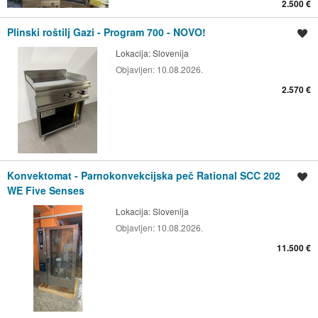
2.500 €
Plinski roštilj Gazi - Program 700 - NOVO!
Spremi oglas
Lokacija:
Slovenija
Objavljen:
10.08.2026.
2.570 €
Konvektomat - Parnokonvekcijska peč Rational SCC 202
Spremi oglas
WE Five Senses
Lokacija:
Slovenija
Objavljen:
10.08.2026.
11.500 €