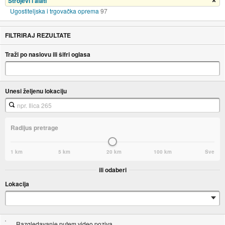
Strojevi i alati
Ukloni filter
Ugostiteljska i trgovačka oprema
97
FILTRIRAJ REZULTATE
Traži po naslovu ili šifri oglasa
Unesi željenu lokaciju
Radijus pretrage
1 km
5 km
20 km
100 km
Sve
ili odaberi
Lokacija
Razgledavanje putem video poziva