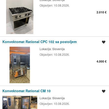
Objavljen:
10.08.2026.
2.010 €
Konvektomat Rational CPC 102 sa postoljem
Spremi oglas
Lokacija:
Slovenija
Objavljen:
10.08.2026.
4.000 €
Konvektomat Rational CM 10
Spremi oglas
Lokacija:
Slovenija
Objavljen:
10.08.2026.