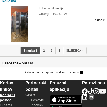
kolicima
Lokacija:
Slovenija
Objavljen:
10.08.2026.
10.500 €
Stranica
1
2
3
4
SLJEDEĆA
»
USPOREDBA OGLASA
Dodaj oglas za usporedbu klikom na ikonu
Korisni
Partnerski
Preuzmi
Potraži nas
linkovi
portali
aplikaciju
Facebook
TikTok
Instagram
YouTu
Kontakt i
24sata
LinkedIn
Njuškalo blog
iOS aplikacija
pomoć
Poslovni
O nama
dnevnik
Android aplikacija