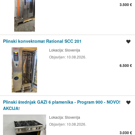
3.500 €
Plinski konvektomat Rational SCC 201
Spremi oglas
Lokacija:
Slovenija
Objavljen:
10.08.2026.
6.500 €
Plinski štednjak GAZI 6 plamenika - Program 900 - NOVO!
Spremi oglas
AKCIJA!
Lokacija:
Slovenija
Objavljen:
10.08.2026.
3.030 €