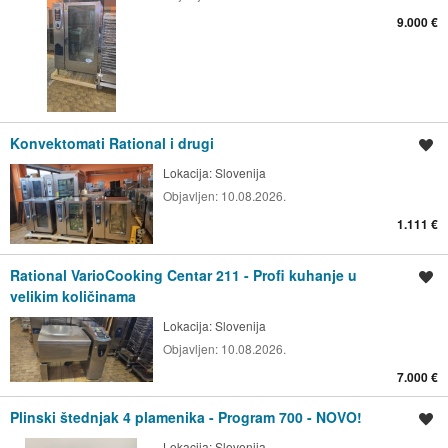
9.000 €
Konvektomati Rational i drugi
Spremi oglas
Lokacija:
Slovenija
Objavljen:
10.08.2026.
1.111 €
Rational VarioCooking Centar 211 - Profi kuhanje u
Spremi oglas
velikim količinama
Lokacija:
Slovenija
Objavljen:
10.08.2026.
7.000 €
Plinski štednjak 4 plamenika - Program 700 - NOVO!
Spremi oglas
Lokacija:
Slovenija