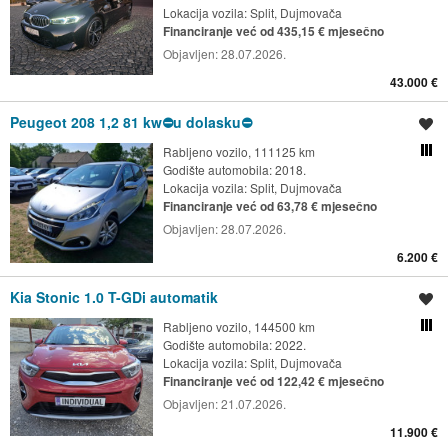
Lokacija vozila:
Split, Dujmovača
Financiranje već od 435,15 € mjesečno
Objavljen:
28.07.2026.
43.000 €
Peugeot 208 1,2 81 kw⛔️u dolasku⛔️
Spremi oglas
Rabljeno vozilo, 111125 km
Usporedi s drugim ogl
Godište automobila: 2018.
Lokacija vozila:
Split, Dujmovača
Financiranje već od 63,78 € mjesečno
Objavljen:
28.07.2026.
6.200 €
Kia Stonic 1.0 T-GDi automatik
Spremi oglas
Rabljeno vozilo, 144500 km
Usporedi s drugim ogl
Godište automobila: 2022.
Lokacija vozila:
Split, Dujmovača
Financiranje već od 122,42 € mjesečno
Objavljen:
21.07.2026.
11.900 €