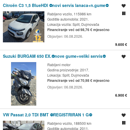
Citroën C3 1,5 BlueHDI ⛔️novi servis lanaca+n.gume⛔️
Spremi oglas
Rabljeno vozilo, 115986 km
Usporedi s drugim ogl
Godište automobila: 2021.
Lokacija vozila:
Split, Dujmovača
Financiranje već od 98,76 € mjesečno
Objavljen:
06.08.2026.
9.600 €
Suzuki BURGAM 650 EX.⛔️nove gume+veliki servis⛔️
Spremi oglas
Rabljeni motor
Godina proizvodnje: 2017.
Lokacija:
Split, Dujmovača
Financiranje već od 70,98 € mjesečno
Objavljen:
06.08.2026.
6.900 €
VW Passat 2,0 TDI BMT ⛔️REGISTRIRAN 1 G⛔️
Spremi oglas
Rabljeno vozilo, 188500 km
Usporedi s drugim ogl
Godište automobila: 2011.