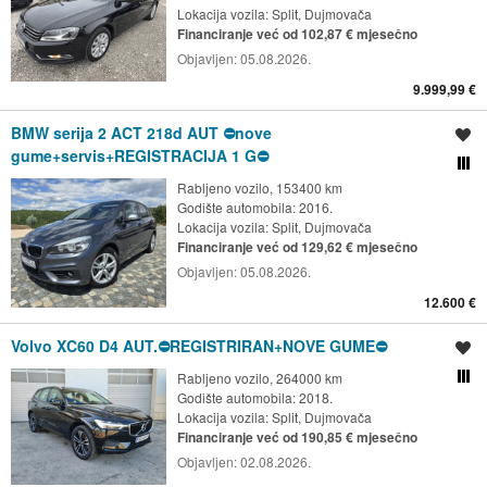
Lokacija vozila:
Split, Dujmovača
Financiranje već od 102,87 € mjesečno
Objavljen:
05.08.2026.
9.999,99 €
BMW serija 2 ACT 218d AUT ⛔️nove
Spremi oglas
gume+servis+REGISTRACIJA 1 G⛔️
Usporedi s drugim ogl
Rabljeno vozilo, 153400 km
Godište automobila: 2016.
Lokacija vozila:
Split, Dujmovača
Financiranje već od 129,62 € mjesečno
Objavljen:
05.08.2026.
12.600 €
Volvo XC60 D4 AUT.⛔️REGISTRIRAN+NOVE GUME⛔️
Spremi oglas
Rabljeno vozilo, 264000 km
Usporedi s drugim ogl
Godište automobila: 2018.
Lokacija vozila:
Split, Dujmovača
Financiranje već od 190,85 € mjesečno
Objavljen:
02.08.2026.