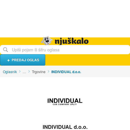
Hrana i piće
Turistički smještaj
Poslovi
Njuškalo naslovnica
PREDAJ OGLAS
Oglasnik
…
Trgovine
INDIVIDUAL d.o.o.
INDIVIDUAL d.o.o.