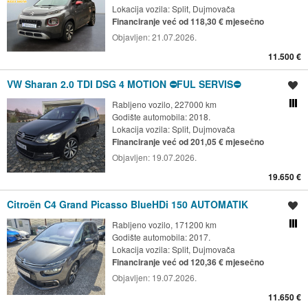
Lokacija vozila:
Split, Dujmovača
Financiranje već od 118,30 € mjesečno
Objavljen:
21.07.2026.
11.500 €
VW Sharan 2.0 TDI DSG 4 MOTION ⛔️FUL SERVIS⛔️
Spremi oglas
Rabljeno vozilo, 227000 km
Usporedi s drugim ogl
Godište automobila: 2018.
Lokacija vozila:
Split, Dujmovača
Financiranje već od 201,05 € mjesečno
Objavljen:
19.07.2026.
19.650 €
Citroën C4 Grand Picasso BlueHDi 150 AUTOMATIK
Spremi oglas
Rabljeno vozilo, 171200 km
Usporedi s drugim ogl
Godište automobila: 2017.
Lokacija vozila:
Split, Dujmovača
Financiranje već od 120,36 € mjesečno
Objavljen:
19.07.2026.
11.650 €