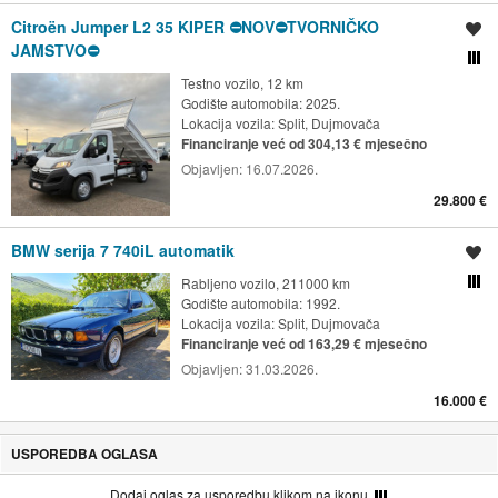
Citroën Jumper L2 35 KIPER ⛔️NOV⛔️TVORNIČKO
Spremi oglas
JAMSTVO⛔️
Usporedi s drugim ogl
Testno vozilo, 12 km
Godište automobila: 2025.
Lokacija vozila:
Split, Dujmovača
Financiranje već od 304,13 € mjesečno
Objavljen:
16.07.2026.
29.800 €
BMW serija 7 740iL automatik
Spremi oglas
Rabljeno vozilo, 211000 km
Usporedi s drugim ogl
Godište automobila: 1992.
Lokacija vozila:
Split, Dujmovača
Financiranje već od 163,29 € mjesečno
Objavljen:
31.03.2026.
16.000 €
USPOREDBA OGLASA
Dodaj oglas za usporedbu klikom na ikonu