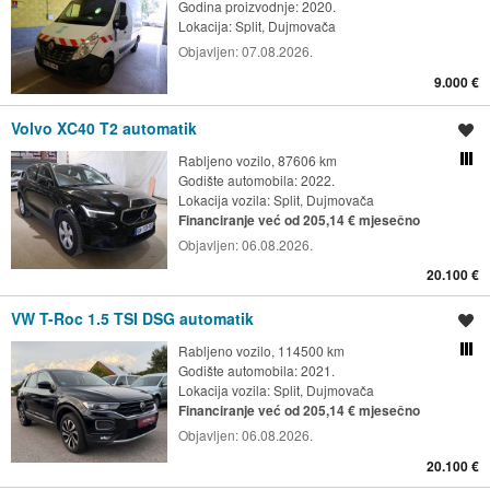
Godina proizvodnje: 2020.
Lokacija:
Split, Dujmovača
Objavljen:
07.08.2026.
9.000 €
Volvo XC40 T2 automatik
Spremi oglas
Rabljeno vozilo, 87606 km
Usporedi s drugim ogl
Godište automobila: 2022.
Lokacija vozila:
Split, Dujmovača
Financiranje već od 205,14 € mjesečno
Objavljen:
06.08.2026.
20.100 €
VW T-Roc 1.5 TSI DSG automatik
Spremi oglas
Rabljeno vozilo, 114500 km
Usporedi s drugim ogl
Godište automobila: 2021.
Lokacija vozila:
Split, Dujmovača
Financiranje već od 205,14 € mjesečno
Objavljen:
06.08.2026.
20.100 €