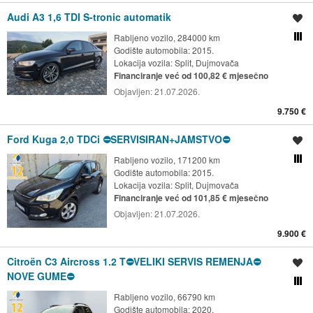
Audi A3 1,6 TDI S-tronic automatik
Spremi oglas
Rabljeno vozilo, 284000 km
Usporedi s drugim ogl
Godište automobila: 2015.
Lokacija vozila:
Split, Dujmovača
Financiranje već od 100,82 € mjesečno
Objavljen:
21.07.2026.
9.750 €
Ford Kuga 2,0 TDCi ⛔️SERVISIRAN+JAMSTVO⛔️
Spremi oglas
Rabljeno vozilo, 171200 km
Usporedi s drugim ogl
Godište automobila: 2015.
Lokacija vozila:
Split, Dujmovača
Financiranje već od 101,85 € mjesečno
Objavljen:
21.07.2026.
9.900 €
Citroën C3 Aircross 1.2 T⛔️VELIKI SERVIS REMENJA⛔️
Spremi oglas
NOVE GUME⛔️
Usporedi s drugim ogl
Rabljeno vozilo, 66790 km
Godište automobila: 2020.