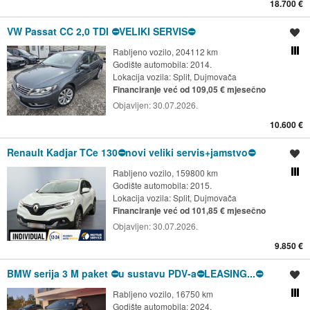
18.700 €
VW Passat CC 2,0 TDI ⛔️VELIKI SERVIS⛔️
Spremi oglas
Rabljeno vozilo, 204112 km
Usporedi s drugim ogl
Godište automobila: 2014.
Lokacija vozila:
Split, Dujmovača
Financiranje već od 109,05 € mjesečno
Objavljen:
30.07.2026.
10.600 €
Renault Kadjar TCe 130⛔️novi veliki servis+jamstvo⛔️
Spremi oglas
Rabljeno vozilo, 159800 km
Usporedi s drugim ogl
Godište automobila: 2015.
Lokacija vozila:
Split, Dujmovača
Financiranje već od 101,85 € mjesečno
Objavljen:
30.07.2026.
9.850 €
BMW serija 3 M paket ⛔️u sustavu PDV-a⛔️LEASING...⛔️
Spremi oglas
Rabljeno vozilo, 16750 km
Usporedi s drugim ogl
Godište automobila: 2024.