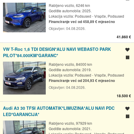
Rabljeno vozilo, 6246 km
Godište automobila: 2025.
Lokacija vozila:
Podsused - Vrapče, Podsused
Financiranje već od 458,89 € mjesečno
Objavljen:
04.08.2026.
41.860 €
VW T-Roc 1,6 TDI DESIGN*ALU NAVI WEBASTO PARK
Spremi oglas
PILOT*84.000KM*GARANC*
Usporedi s drugim ogl
Rabljeno vozilo, 84000 km
Godište automobila: 2019.
Lokacija vozila:
Podsused - Vrapče, Podsused
Financiranje već od 204,93 € mjesečno
Objavljen:
04.08.2026.
18.500 €
Audi A3 30 TFSI AUTOMATIK*LIMUZINA*ALU NAVI PDC
Spremi oglas
LED*GARANCIJA*
Usporedi s drugim ogl
Rabljeno vozilo, 97929 km
Godište automobila: 2021.
Lokacija vozila:
Podsused - Vrapče, Podsused