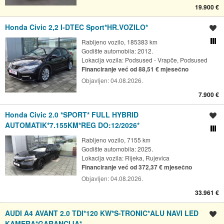
19.900 €
Honda Civic 2,2 I-DTEC Sport*HR.VOZILO*
Spremi oglas
Rabljeno vozilo, 185383 km
Usporedi s drugim ogl
Godište automobila: 2012.
Lokacija vozila:
Podsused - Vrapče, Podsused
Financiranje već od 88,51 € mjesečno
Objavljen:
04.08.2026.
7.900 €
Honda Civic 2.0 *SPORT* FULL HYBRID
Spremi oglas
AUTOMATIK*7.155KM*REG DO:12/2026*
Usporedi s drugim ogl
Rabljeno vozilo, 7155 km
Godište automobila: 2025.
Lokacija vozila:
Rijeka, Rujevica
Financiranje već od 372,37 € mjesečno
Objavljen:
04.08.2026.
33.961 €
AUDI A4 AVANT 2.0 TDI*120 KW*S-TRONIC*ALU NAVI LED
Spremi oglas
KAMERA*GARANCIJA*