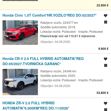
22.900 €
Honda Civic 1,0T Comfort*HR.VOZILO*REG DO:02/2027*
Spremi oglas
Rabljeno vozilo, 224377 km
Usporedi s drugim ogl
Godište automobila: 2018.
Lokacija vozila:
Podsused - Vrapče, Podsused
Financiranje već od 110,91 € mjesečno
Objavljen:
04.08.2026.
9.900 €
Honda CR-V 2.0 FULL HYBRID AUTOMATIK*REG
Spremi oglas
DO:05/2027.TVORNIČKA GARANC*
Usporedi s drugim ogl
Rabljeno vozilo, 24346 km
Godište automobila: 2025.
Lokacija vozila:
Podsused - Vrapče, Podsused
Objavljen:
04.08.2026.
53.800 €
HONDA ZR-V 2.0 FULL HYBRID
Spremi oglas
AUTOMATIK*6.000KM*REG DO:11/2026*
Usporedi s drugim ogl