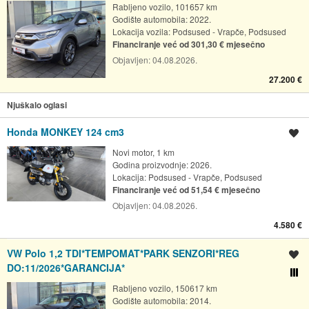
Rabljeno vozilo, 101657 km
Godište automobila: 2022.
Lokacija vozila:
Podsused - Vrapče, Podsused
Financiranje već od 301,30 € mjesečno
Objavljen:
04.08.2026.
27.200 €
Njuškalo oglasi
Honda MONKEY 124 cm3
Spremi oglas
Novi motor, 1 km
Godina proizvodnje: 2026.
Lokacija:
Podsused - Vrapče, Podsused
Financiranje već od 51,54 € mjesečno
Objavljen:
04.08.2026.
4.580 €
VW Polo 1,2 TDI*TEMPOMAT*PARK SENZORI*REG
Spremi oglas
DO:11/2026*GARANCIJA*
Usporedi s drugim ogl
Rabljeno vozilo, 150617 km
Godište automobila: 2014.