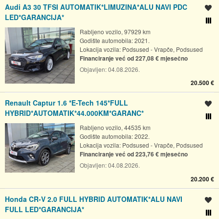
tvrtka širi svoju djelatnost i na prodaju automobila europskog
Audi A3 30 TFSI AUTOMATIK*LIMUZINA*ALU NAVI PDC
Spremi oglas
LED*GARANCIJA*
proizvođača automobila. U travnju 2003.godine tvrtka Ruting
Usporedi s drugim ogl
d.o.o. postaje generalni zastupnik za automobile marke ''HONDA''
Rabljeno vozilo, 97929 km
Godište automobila: 2021.
za Republiku Hrvatsku, čime je zaokružena kompaktna cjelina
Lokacija vozila:
Podsused - Vrapče, Podsused
koja se veže uz renomirano japansko ime ''Honda''. U 2005.
Financiranje već od 227,08 € mjesečno
godini Ruting d.o.o. širi svoje poslovanje i u druge gradove u
Objavljen:
04.08.2026.
Republici Hrvatskoj, u veljači otvara prodajno–servisni centar u
20.500 €
Zagrebu na Ljubljanskoj aveniji,a isti mjesec otvara podružnicu i u
Osijeku, u Sarajevskoj ulici 39. Uspješnim nastavkom poslovanja,
Renault Captur 1.6 *E-Tech 145*FULL
Spremi oglas
u travnju 2006. godine, u Zagrebu je otvoren novi suvremeni
HYBRID*AUTOMATIK*44.000KM*GARANC*
Usporedi s drugim ogl
prodajno-servisni centar Ruting d.o.o. u Kovinskoj 9 na području
Rabljeno vozilo, 44535 km
Jankomira, koji se prostire na 15.000 m2. Novi prodajno-servisni
Godište automobila: 2022.
Lokacija vozila:
Podsused - Vrapče, Podsused
centar opremljen je najnovijim standardima te posjeduje
Financiranje već od 223,76 € mjesečno
najkvalitetniju servisnu opremu. Ruting d.o.o. trenutno zapošljava
Objavljen:
04.08.2026.
ukupno 38 djelatnika u sva tri grada (Rijeka, Zagreb, Osijek).
20.200 €
Honda CR-V 2.0 FULL HYBRID AUTOMATIK*ALU NAVI
Spremi oglas
FULL LED*GARANCIJA*
Usporedi s drugim ogl