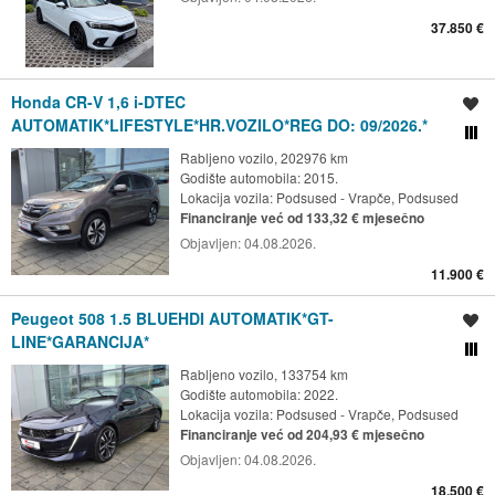
37.850 €
Honda CR-V 1,6 i-DTEC
Spremi oglas
AUTOMATIK*LIFESTYLE*HR.VOZILO*REG DO: 09/2026.*
Usporedi s drugim ogl
Rabljeno vozilo, 202976 km
Godište automobila: 2015.
Lokacija vozila:
Podsused - Vrapče, Podsused
Financiranje već od 133,32 € mjesečno
Objavljen:
04.08.2026.
11.900 €
Peugeot 508 1.5 BLUEHDI AUTOMATIK*GT-
Spremi oglas
LINE*GARANCIJA*
Usporedi s drugim ogl
Rabljeno vozilo, 133754 km
Godište automobila: 2022.
Lokacija vozila:
Podsused - Vrapče, Podsused
Financiranje već od 204,93 € mjesečno
Objavljen:
04.08.2026.
18.500 €