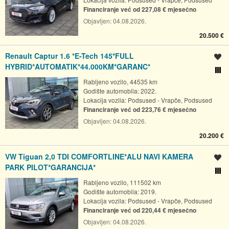
Financiranje već od 227,08 € mjesečno
Objavljen:
04.08.2026.
20.500 €
Renault Captur 1.6 *E-Tech 145*FULL
Spremi oglas
HYBRID*AUTOMATIK*44.000KM*GARANC*
Usporedi s drugim ogl
Rabljeno vozilo, 44535 km
Godište automobila: 2022.
Lokacija vozila:
Podsused - Vrapče, Podsused
Financiranje već od 223,76 € mjesečno
Objavljen:
04.08.2026.
20.200 €
VW Tiguan 2,0 TDI COMFORTLINE*ALU NAVI KAMERA
Spremi oglas
PARK PILOT*GARANCIJA*
Usporedi s drugim ogl
Rabljeno vozilo, 111502 km
Godište automobila: 2019.
Lokacija vozila:
Podsused - Vrapče, Podsused
Financiranje već od 220,44 € mjesečno
Objavljen:
04.08.2026.