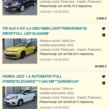
Lokacija vozila:
Podsused - Vrapče, Podsused
Financiranje već od 66,10 € mjesečno
Objavljen:
04.08.2026.
5.900 €
VW Golf 8 GTI 2.0 DSG*AMBI.LIGHT*PANORAMA*IQ
Spremi oglas
DRIVE*FULL LED*48.000KM*
Usporedi s drugim ogl
Rabljeno vozilo, 48343 km
Godište automobila: 2022.
Lokacija vozila:
Podsused - Vrapče, Podsused
Financiranje već od 338,42 € mjesečno
Objavljen:
04.08.2026.
30.900 €
HONDA JAZZ 1,5 AUTOMATIK*FULL
Spremi oglas
HYBRID*ELEGANCE***7.000 KM***GARANCIJA*
Usporedi s drugim ogl
Rabljeno vozilo, 7254 km
Godište automobila: 2023.
Lokacija vozila:
Podsused - Vrapče, Podsused
Financiranje već od 253,67 € mjesečno
Objavljen:
04.08.2026.