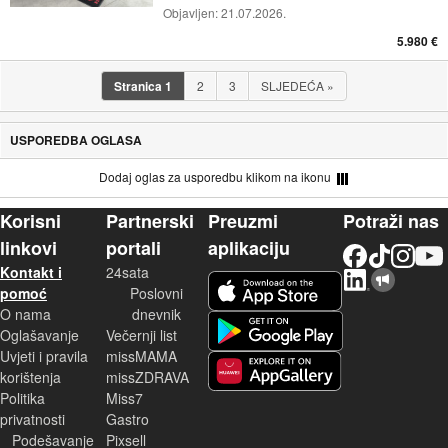
Objavljen:
21.07.2026.
5.980 €
Stranica
1
2
3
SLJEDEĆA
»
USPOREDBA OGLASA
Dodaj oglas za usporedbu klikom na ikonu
Korisni
Partnerski
Preuzmi
Potraži nas
linkovi
portali
aplikaciju
Facebook
TikTok
Instagram
YouTu
Kontakt i
24sata
LinkedIn
Njuškalo blog
iOS aplikacija
pomoć
Poslovni
O nama
dnevnik
Android aplikacija
Oglašavanje
Večernji list
Uvjeti i pravila
missMAMA
korištenja
missZDRAVA
Huawei aplikacija
Politika
Miss7
privatnosti
Gastro
Podešavanje
Pixsell