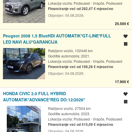
Lokacija vozila:
Podsused - Vrapče, Podsused
Financiranje već od 282,47 € mjesečno
Objavljen:
04.08.2026.
25.500 €
Peugeot 2008 1,5 BlueHDI AUTOMATIK*GT-LINE*FULL
Spremi oglas
LED NAVI ALU*GARANCIJA
Usporedi s drugim ogl
Rabljeno vozilo, 102446 km
Godište automobila: 2021.
Lokacija vozila:
Podsused - Vrapče, Podsused
Financiranje već od 198,28 € mjesečno
Objavljen:
04.08.2026.
17.900 €
HONDA CIVIC 2.0 FULL HYBRID
Spremi oglas
AUTOMATIK*ADVANCE*REG DO:12/2026*
Usporedi s drugim ogl
Rabljeno vozilo, 27504 km
Godište automobila: 2023.
Lokacija vozila:
Podsused - Vrapče, Podsused
Financiranje već od 415,09 € mjesečno
Objavljen:
04.08.2026.