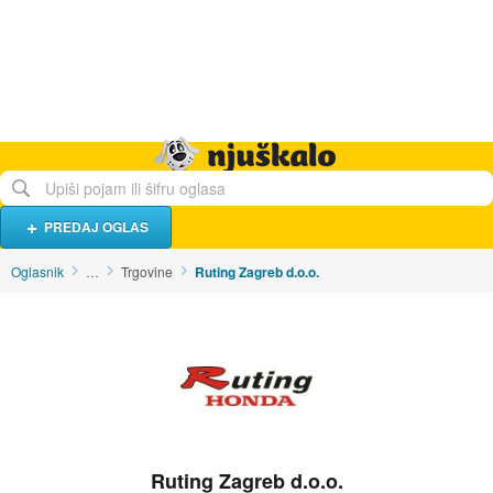
Hrana i piće
Turistički smještaj
Poslovi
Njuškalo naslovnica
PREDAJ OGLAS
Oglasnik
…
Trgovine
Ruting Zagreb d.o.o.
Ruting Zagreb d.o.o.