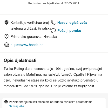
Registriran na Njuškalu od: 27.05.2011.
Korisnik je verificirao broj
Nazovi oglašivača
telefona u državi: Hrvatska
Pošalji poruku
Primorsko-goranska, Hrvatska
https://www.honda.hr.
Opis djelatnosti
Tvrtka Ruting d.o.o. osnovana je 1991. godine, svoj prvi prodajni
salon otvara u Matuljima, na raskrižju između Opatije i Rijeke, na
dijelu nekadašnje staze na kojoj se vozilo svjetsko prvenstvo u
motociklizmu do 1979. godine. U to je vrijeme zastupljenost
motocikala na cestama bila neznatna, ali optimizam djelatnika
tvrtke, kao i ''pogled u budućnost'' dali su izvrsne rezultate.
Pozicioniranje na listi može biti određeno različitim parametrima.
O nama
Saznaj više