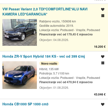
VW Passat Variant 2,0 TDI*COMFORTLINE*ALU NAVI
Spremi oglas
KAMERA LED*GARANCIJA*
Usporedi s drugim ogl
Rabljeno vozilo, 150606 km
Godište automobila: 2019.
Lokacija vozila:
Podsused - Vrapče, Podsused
Financiranje već od 179,45 € mjesečno
Objavljen:
04.08.2026.
16.200 €
Honda ZR-V Sport Hybrid 184 KS - već od 399 €/mj
Spremi oglas
Novo vozilo
Usporedi s drugim ogl
Hibrid, 135 kW
Potrošnja: 5.7 l/100 km
Lokacija vozila:
Podsused - Vrapče, Podsused
Financiranje već od 470,94 € mjesečno
Objavljen:
01.08.2026.
43.046 €
Honda CB1000 SP 1000 cm3
Spremi oglas