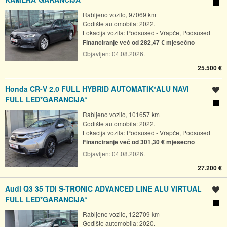
Usporedi s drugim ogl
Rabljeno vozilo, 97069 km
Godište automobila: 2022.
Lokacija vozila:
Podsused - Vrapče, Podsused
Financiranje već od 282,47 € mjesečno
Objavljen:
04.08.2026.
25.500 €
Honda CR-V 2.0 FULL HYBRID AUTOMATIK*ALU NAVI
Spremi oglas
FULL LED*GARANCIJA*
Usporedi s drugim ogl
Rabljeno vozilo, 101657 km
Godište automobila: 2022.
Lokacija vozila:
Podsused - Vrapče, Podsused
Financiranje već od 301,30 € mjesečno
Objavljen:
04.08.2026.
27.200 €
Audi Q3 35 TDI S-TRONIC ADVANCED LINE ALU VIRTUAL
Spremi oglas
FULL LED*GARANCIJA*
Usporedi s drugim ogl
Rabljeno vozilo, 122709 km
Godište automobila: 2020.