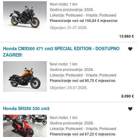
Novi motor, 1 km
Godina proizvodnje: 2026.
Lokacija:
Podsused - Vrapče, Podsused
Financiranje već od 156,84 € mjesečno
Objavljen:
31.07.2026.
13.960 €
Honda CMX500 471 cm3 SPECIAL EDITION - DOSTUPNO
Spremi oglas
ZAGREB!
Novi motor, 1 km
Godina proizvodnje: 2026.
Lokacija:
Podsused - Vrapče, Podsused
Financiranje već od 90,75 € mjesečno
Objavljen:
24.07.2026.
8.090 €
Honda SH350 330 cm3
Spremi oglas
Novi motor, 1 km
Godina proizvodnje: 2026.
Lokacija:
Podsused - Vrapče, Podsused
Financiranje već od 67,22 € mjesečno