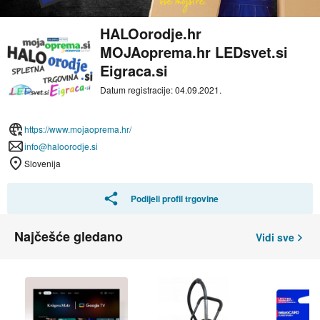
HALOorodje.hr
MOJAoprema.hr LEDsvet.si
Eigraca.si
Datum registracije: 04.09.2021.
https://www.mojaoprema.hr/
info@haloorodje.si
Slovenija
Podijeli profil trgovine
Najčešće gledano
Vidi sve