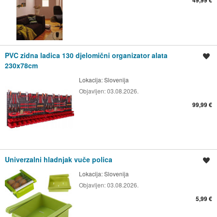
49,99 €
PVC zidna ladica 130 djelomični organizator alata
Spremi oglas
230x78cm
Lokacija:
Slovenija
Objavljen:
03.08.2026.
99,99 €
Univerzalni hladnjak vuče polica
Spremi oglas
Lokacija:
Slovenija
Objavljen:
03.08.2026.
5,99 €