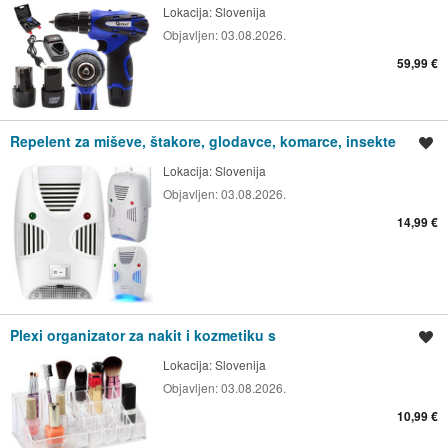
Lokacija:
Slovenija
Objavljen:
03.08.2026.
59,99 €
Repelent za miševe, štakore, glodavce, komarce, insekte
Spremi oglas
Lokacija:
Slovenija
Objavljen:
03.08.2026.
14,99 €
Plexi organizator za nakit i kozmetiku s
Spremi oglas
Lokacija:
Slovenija
Objavljen:
03.08.2026.
10,99 €