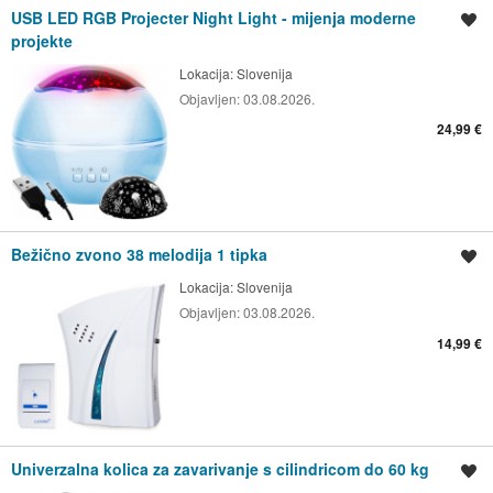
USB LED RGB Projecter Night Light - mijenja moderne
Spremi oglas
projekte
Lokacija:
Slovenija
Objavljen:
03.08.2026.
24,99 €
Bežično zvono 38 melodija 1 tipka
Spremi oglas
Lokacija:
Slovenija
Objavljen:
03.08.2026.
14,99 €
Univerzalna kolica za zavarivanje s cilindricom do 60 kg
Spremi oglas