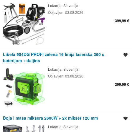
Lokacija:
Slovenija
Objavljen:
03.08.2026.
399,99 €
Libela 904DG PROFI zelena 16 linija laserska 360 s
Spremi oglas
baterijom + daljins
Lokacija:
Slovenija
Objavljen:
03.08.2026.
299,99 €
Boja i masa miksera 2600W + 2x mikser 120 mm
Spremi oglas
Lokacija:
Slovenija