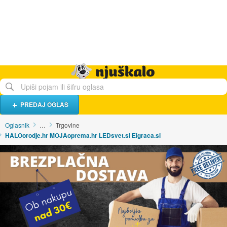
Hrana i piće
Turistički smještaj
Poslovi
Njuškalo naslovnica
PREDAJ OGLAS
Oglasnik
…
Trgovine
HALOorodje.hr MOJAoprema.hr LEDsvet.si Eigraca.si