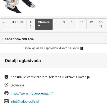
«
PRETHODNA
1-
Stranica
8
9
10
11
12
13-
6
7
18
USPOREDBA OGLASA
Dodaj oglas za usporedbu klikom na ikonu
Detalji oglašivača
Korisnik je verificirao broj telefona u državi: Slovenija
Slovenija
https://www.mojaoprema.hr/
info@haloorodje.si