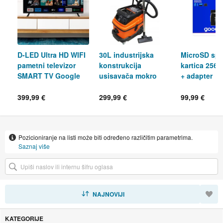
D-LED Ultra HD WIFI
30L industrijska
MicroSD sp
pametni televizor
konstrukcija
kartica 256
SMART TV Google
usisavača mokro
+ adapter
DVB-T2/S/T/C HEV
suhe + utičnica i
filter
399,99 €
299,99 €
99,99 €
Pozicioniranje na listi može biti određeno različitim parametrima.
Saznaj više
SORTIRAJ
NAJNOVIJI
KATEGORIJE