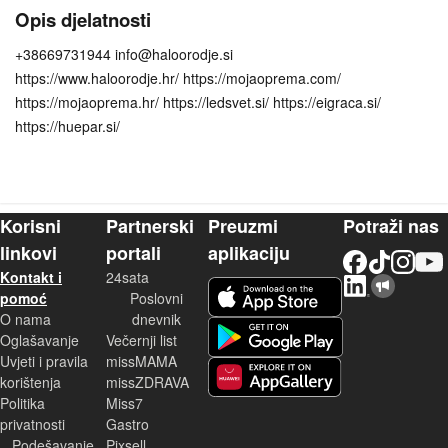
Opis djelatnosti
+38669731944 info@haloorodje.si
https://www.haloorodje.hr/ https://mojaoprema.com/
https://mojaoprema.hr/ https://ledsvet.si/ https://eigraca.si/
https://huepar.si/
Korisni
Partnerski
Preuzmi
Potraži nas
linkovi
portali
aplikaciju
Facebook
TikTok
Instagram
YouTu
Kontakt i
24sata
LinkedIn
Njuškalo blog
iOS aplikacija
pomoć
Poslovni
O nama
dnevnik
Android aplikacija
Oglašavanje
Večernji list
Uvjeti i pravila
missMAMA
korištenja
missZDRAVA
Huawei aplikacija
Politika
Miss7
privatnosti
Gastro
Podešavanje
Pixsell