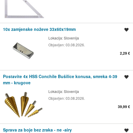
10x zamjenske noževe 33x60x19mm
Spremi oglas
Lokacija:
Slovenija
Objavljen:
03.08.2026.
2,29 €
Postavite 4x HSS Conchile Bušilice konusa, smreka 4-39
Spremi oglas
mm - krugove
Lokacija:
Slovenija
Objavljen:
03.08.2026.
39,99 €
Sprava za boje bez zraka - ne -airy
Spremi oglas