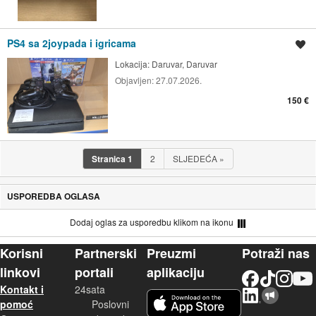
PS4 sa 2joypada i igricama
Spremi oglas
Lokacija:
Daruvar, Daruvar
Objavljen:
27.07.2026.
150 €
Stranica
1
2
SLJEDEĆA
»
USPOREDBA OGLASA
Dodaj oglas za usporedbu klikom na ikonu
Korisni
Partnerski
Preuzmi
Potraži nas
linkovi
portali
aplikaciju
Facebook
TikTok
Instagram
YouTu
Kontakt i
24sata
LinkedIn
Njuškalo blog
iOS aplikacija
pomoć
Poslovni