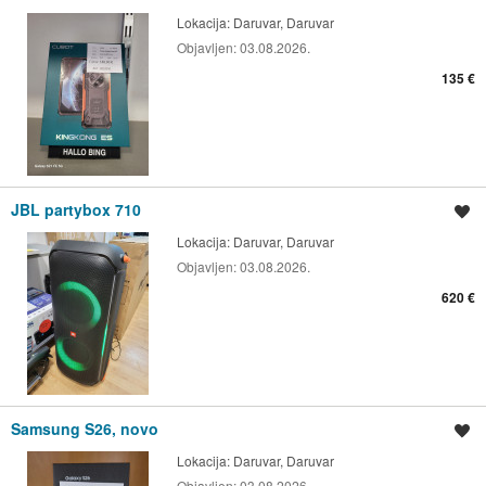
Lokacija:
Daruvar, Daruvar
Objavljen:
03.08.2026.
135 €
JBL partybox 710
Spremi oglas
Lokacija:
Daruvar, Daruvar
Objavljen:
03.08.2026.
620 €
Samsung S26, novo
Spremi oglas
Lokacija:
Daruvar, Daruvar
Objavljen:
03.08.2026.