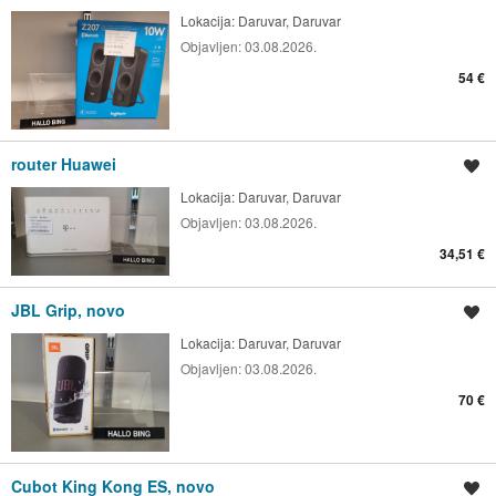
Lokacija:
Daruvar, Daruvar
Objavljen:
03.08.2026.
54 €
router Huawei
Spremi oglas
Lokacija:
Daruvar, Daruvar
Objavljen:
03.08.2026.
34,51 €
JBL Grip, novo
Spremi oglas
Lokacija:
Daruvar, Daruvar
Objavljen:
03.08.2026.
70 €
Cubot King Kong ES, novo
Spremi oglas