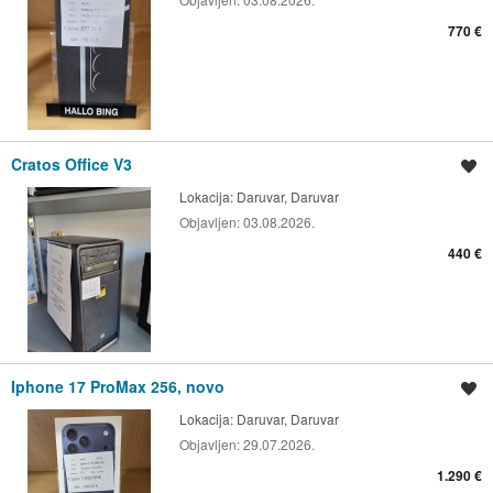
770 €
Cratos Office V3
Spremi oglas
Lokacija:
Daruvar, Daruvar
Objavljen:
03.08.2026.
440 €
Iphone 17 ProMax 256, novo
Spremi oglas
Lokacija:
Daruvar, Daruvar
Objavljen:
29.07.2026.
1.290 €