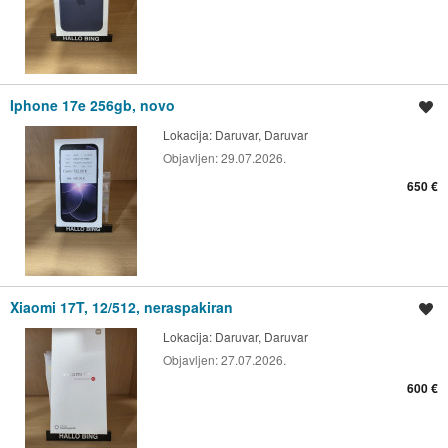
Iphone 17e 256gb, novo
Spremi oglas
Lokacija:
Daruvar, Daruvar
Objavljen:
29.07.2026.
650 €
Xiaomi 17T, 12/512, neraspakiran
Spremi oglas
Lokacija:
Daruvar, Daruvar
Objavljen:
27.07.2026.
600 €