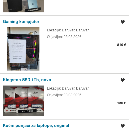
Gaming kompjuter
Spremi oglas
Lokacija:
Daruvar, Daruvar
Objavljen:
03.08.2026.
810 €
Kingston SSD 1Tb, novo
Spremi oglas
Lokacija:
Daruvar, Daruvar
Objavljen:
03.08.2026.
130 €
Kućni punjači za laptope, original
Spremi oglas