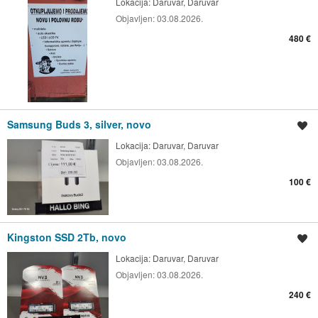
Lokacija:
Daruvar, Daruvar
Objavljen:
03.08.2026.
480 €
Samsung Buds 3, silver, novo
Spremi oglas
Lokacija:
Daruvar, Daruvar
Objavljen:
03.08.2026.
100 €
Kingston SSD 2Tb, novo
Spremi oglas
Lokacija:
Daruvar, Daruvar
Objavljen:
03.08.2026.
240 €