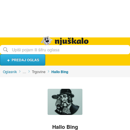
Hrana i piće
Turistički smještaj
Poslovi
Njuškalo naslovnica
PREDAJ OGLAS
Oglasnik
…
Trgovine
Hallo Bing
Hallo Bing