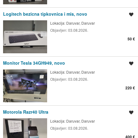
Logitech bezicna tipkovnica i mis, novo
Spremi oglas
Lokacija:
Daruvar, Daruvar
Objavljen:
03.08.2026.
50 €
Monitor Tesla 34GH949, novo
Spremi oglas
Lokacija:
Daruvar, Daruvar
Objavljen:
03.08.2026.
220 €
Motorola Razr40 Ultra
Spremi oglas
Lokacija:
Daruvar, Daruvar
Objavljen:
03.08.2026.
400 €