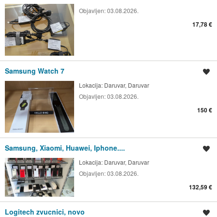
Objavljen:
03.08.2026.
17,78 €
Samsung Watch 7
Spremi oglas
Lokacija:
Daruvar, Daruvar
Objavljen:
03.08.2026.
150 €
Samsung, Xiaomi, Huawei, Iphone....
Spremi oglas
Lokacija:
Daruvar, Daruvar
Objavljen:
03.08.2026.
132,59 €
Logitech zvucnici, novo
Spremi oglas