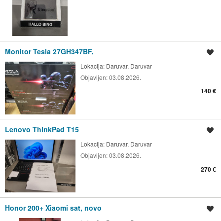
Monitor Tesla 27GH347BF,
Spremi oglas
Lokacija:
Daruvar, Daruvar
Objavljen:
03.08.2026.
140 €
Lenovo ThinkPad T15
Spremi oglas
Lokacija:
Daruvar, Daruvar
Objavljen:
03.08.2026.
270 €
Honor 200+ Xiaomi sat, novo
Spremi oglas