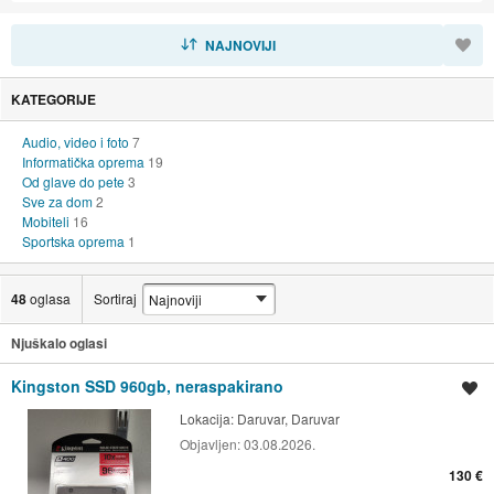
SORTIRAJ
NAJNOVIJI
KATEGORIJE
Audio, video i foto
7
Informatička oprema
19
Od glave do pete
3
Sve za dom
2
Mobiteli
16
Sportska oprema
1
48
oglasa
Sortiraj
Njuškalo oglasi
Kingston SSD 960gb, neraspakirano
Spremi oglas
Lokacija:
Daruvar, Daruvar
Objavljen:
03.08.2026.
130 €