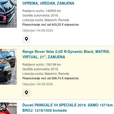
OPREMA, UREDAN, ZAMJENA
Rabljeno vozilo, 140600 km
Godište automobila: 2016.
Lokacija vozila:
Maksimir, Remete
Financiranje već od 443,25 € mjesečno
Objavljen:
04.08.2026.
Prikaži na mapi
Range Rover Velar 2,0D R-Dynamic Black, MATRIX,
VIRTUAL, 21", ZAMJENA
Rabljeno vozilo, 156198 km
Godište automobila: 2019.
Lokacija vozila:
Maksimir, Remete
Financiranje već od 399,74 € mjesečno
Objavljen:
04.08.2026.
Prikaži na mapi
Ducati PANIGALE V4 SPECIALE 2019. SAMO 1371km
BROJ: 1219/1500 komada