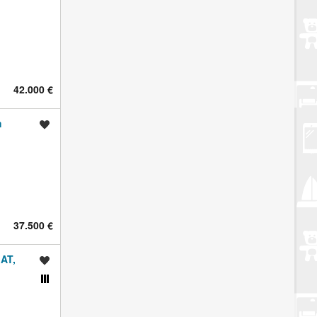
42.000 €
m
Spremi oglas
37.500 €
AT,
Spremi oglas
Usporedi s drugim oglasima