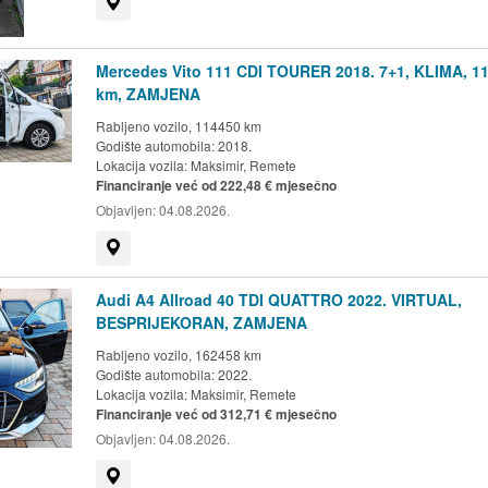
Prikaži na mapi
Mercedes Vito 111 CDI TOURER 2018. 7+1, KLIMA, 11
km, ZAMJENA
Rabljeno vozilo, 114450 km
Godište automobila: 2018.
Lokacija vozila:
Maksimir, Remete
Financiranje već od 222,48 € mjesečno
Objavljen:
04.08.2026.
Prikaži na mapi
Audi A4 Allroad 40 TDI QUATTRO 2022. VIRTUAL,
BESPRIJEKORAN, ZAMJENA
Rabljeno vozilo, 162458 km
Godište automobila: 2022.
Lokacija vozila:
Maksimir, Remete
Financiranje već od 312,71 € mjesečno
Objavljen:
04.08.2026.
Prikaži na mapi