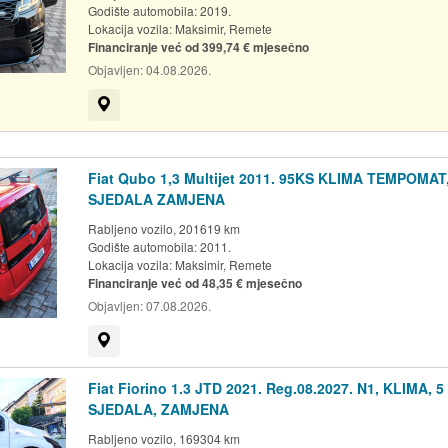
Godište automobila: 2019.
Lokacija vozila:
Maksimir, Remete
Financiranje već od 399,74 € mjesečno
Objavljen:
04.08.2026.
Prikaži na mapi
Fiat Qubo 1,3 Multijet 2011. 95KS KLIMA TEMPOMAT
SJEDALA ZAMJENA
Rabljeno vozilo, 201619 km
Godište automobila: 2011.
Lokacija vozila:
Maksimir, Remete
Financiranje već od 48,35 € mjesečno
Objavljen:
07.08.2026.
Prikaži na mapi
Fiat Fiorino 1.3 JTD 2021. Reg.08.2027. N1, KLIMA, 5
SJEDALA, ZAMJENA
Rabljeno vozilo, 169304 km