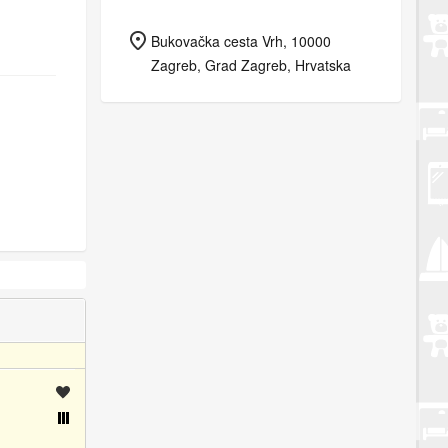
Bukovačka cesta Vrh, 10000
Zagreb, Grad Zagreb, Hrvatska
Spremi oglas
Usporedi s drugim oglasima