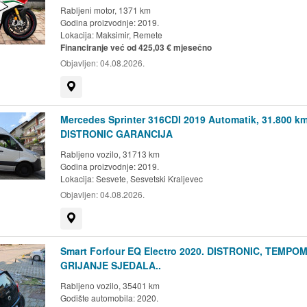
Rabljeni motor, 1371 km
Godina proizvodnje: 2019.
Lokacija:
Maksimir, Remete
Financiranje već od 425,03 € mjesečno
Objavljen:
04.08.2026.
Prikaži na mapi
Mercedes Sprinter 316CDI 2019 Automatik, 31.800 k
DISTRONIC GARANCIJA
Rabljeno vozilo, 31713 km
Godina proizvodnje: 2019.
Lokacija:
Sesvete, Sesvetski Kraljevec
Objavljen:
04.08.2026.
Prikaži na mapi
Smart Forfour EQ Electro 2020. DISTRONIC, TEMPOM
GRIJANJE SJEDALA..
Rabljeno vozilo, 35401 km
Godište automobila: 2020.