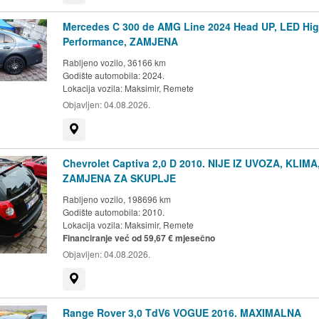
Mercedes C 300 de AMG Line 2024 Head UP, LED Hi
Performance, ZAMJENA
Rabljeno vozilo, 36166 km
Godište automobila: 2024.
Lokacija vozila:
Maksimir, Remete
Objavljen:
04.08.2026.
Prikaži na mapi
Chevrolet Captiva 2,0 D 2010. NIJE IZ UVOZA, KLIMA
ZAMJENA ZA SKUPLJE
Rabljeno vozilo, 198696 km
Godište automobila: 2010.
Lokacija vozila:
Maksimir, Remete
Financiranje već od 59,67 € mjesečno
Objavljen:
04.08.2026.
Prikaži na mapi
Range Rover 3,0 TdV6 VOGUE 2016. MAXIMALNA