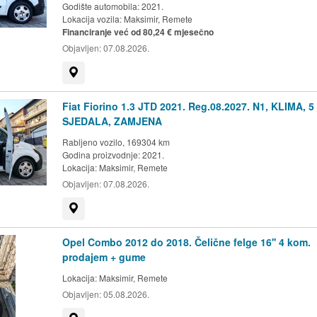
Godište automobila: 2021.
Lokacija vozila:
Maksimir, Remete
Financiranje već od 80,24 € mjesečno
Objavljen:
07.08.2026.
Prikaži na mapi
Fiat Fiorino 1.3 JTD 2021. Reg.08.2027. N1, KLIMA, 5
SJEDALA, ZAMJENA
Rabljeno vozilo, 169304 km
Godina proizvodnje: 2021.
Lokacija:
Maksimir, Remete
Objavljen:
07.08.2026.
Prikaži na mapi
Opel Combo 2012 do 2018. Čelične felge 16'' 4 kom.
prodajem + gume
Lokacija:
Maksimir, Remete
Objavljen:
05.08.2026.