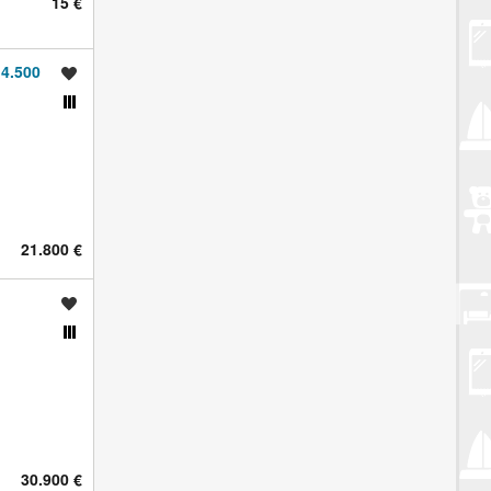
15 €
4.500
Spremi oglas
Usporedi s drugim oglasima
21.800 €
Spremi oglas
Usporedi s drugim oglasima
30.900 €