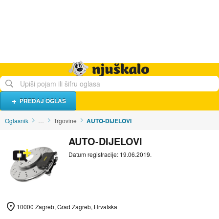
Hrana i piće
Turistički smještaj
Poslovi
Njuškalo naslovnica
PREDAJ OGLAS
Oglasnik
…
Trgovine
AUTO-DIJELOVI
AUTO-DIJELOVI
Datum registracije: 19.06.2019.
10000 Zagreb, Grad Zagreb, Hrvatska