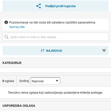
Podijeli profil trgovine
Pozicioniranje na listi može biti određeno različitim parametrima.
Saznaj više
SORTIRAJ
NAJNOVIJI
KATEGORIJE
0
oglasa
Sortiraj
Trenutno nema oglasa koji zadovoljavaju postavljene kriterije pretrage.
USPOREDBA OGLASA