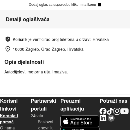
Dodaj oglas za usporedbu klikom na ikonu
Detalji oglašivača
Korisnik je verificirao broj telefona u državi: Hrvatska
10000 Zagreb, Grad Zagreb, Hrvatska
Opis djelatnosti
Autodijelovi, motorna ulja i maziva.
Korisni
Partnerski
Preuzmi
Potraži nas
linkovi
portali
aplikaciju
Facebook
TikTok
Instagram
YouTu
Kontakt i
24sata
LinkedIn
Njuškalo blog
iOS aplikacija
pomoć
Poslovni
O nama
dnevnik
Android aplikacija