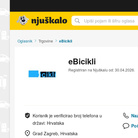
Njuškalo naslovnica
Oglasnik
Trgovine
eBicikli
eBicikli
Registriran na Njuškalu od: 30.04.2026.
Korisnik je verificirao broj telefona u
Naz
državi: Hrvatska
Poš
Grad Zagreb, Hrvatska