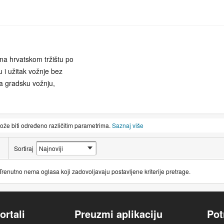
 na hrvatskom tržištu po
 i užitak vožnje bez
za gradsku vožnju,
ko bi bili dostupni
može biti određeno različitim parametrima.
Saznaj više
i ne moraju nužno biti
Sortiraj
Trenutno nema oglasa koji zadovoljavaju postavljene kriterije pretrage.
ortali
Preuzmi aplikaciju
Pot