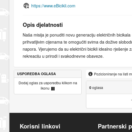
https://www.eBicikli.com
Opis djelatnosti
Naša misija je ponuditi novu generaciju električnih bicikala
prihvatljivim cijenama te omogućiti svima da dožive slobodu
napora. Vjerujemo da su električni bicikli idealno rješenje 
rekreaciju u prirodi i svakodnevne obaveze.
Naše električne bicikle nudimo po pristupačnim cijenama ka
USPOREDBA OGLASA
Pozicioniranje na listi 
svakome tko ih poželi, uz napomenu kako kvalitetni e-bicikl
Dodaj oglas za usporedbu klikom na
skupi.
0
oglasa
ikonu
Korisni linkovi
Partnerski p