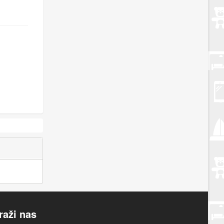
raži nas