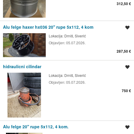
312,50 €
Alu felge haxer hx036 20'' rupe 5x112, 4 kom
Spremi oglas
Lokacija:
Drniš, Siverić
Objavljen:
05.07.2026.
287,50 €
hidraulicni cilindar
Spremi oglas
Lokacija:
Drniš, Siverić
Objavljen:
05.07.2026.
750 €
Alu felge 20'' rupe 5x112, 4 kom.
Spremi oglas