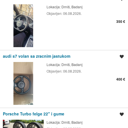
Lokacija:
Drniš, Badanj
Objavljen:
06.08.2026.
350 €
audi s7 volan sa zracnim jastukom
Spremi oglas
Lokacija:
Drniš, Badanj
Objavljen:
06.08.2026.
400 €
Porsche Turbo felge 22" i gume
Spremi oglas
Lokacija:
Drniš, Badanj