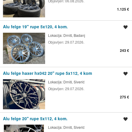
Objavljen:
06.08.2026.
1.125 €
Alu felge 19" rupe 5x120, 4 kom.
Spremi oglas
Lokacija:
Drniš, Badanj
Objavljen:
29.07.2026.
243 €
Alu felge haxer hx042 20'' rupe 5x112, 4 kom
Spremi oglas
Lokacija:
Drniš, Siverić
Objavljen:
29.07.2026.
275 €
Alu felge 20'' rupe 5x112, 4 kom.
Spremi oglas
Lokacija:
Drniš, Siverić