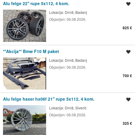
Alu felge 22'' rupe 5x112, 4 kom.
Spremi oglas
Lokacija:
Drniš, Badanj
Objavljen:
06.08.2026.
825 €
**Akcija** Bmw F10 M paket
Spremi oglas
Lokacija:
Drniš, Badanj
Objavljen:
06.08.2026.
700 €
Alu felge haxer hx06f 21'' rupe 5x112, 4 kom.
Spremi oglas
Lokacija:
Drniš, Siverić
Objavljen:
06.08.2026.
325 €