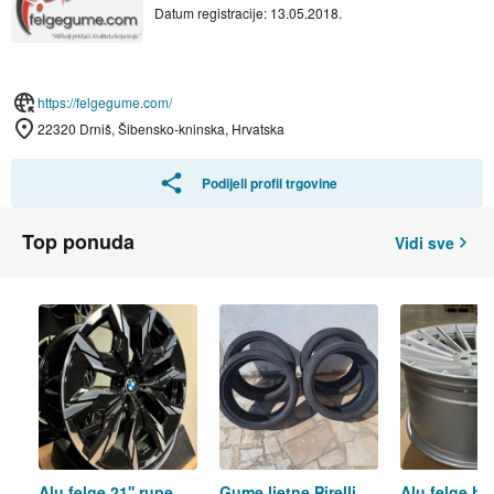
Datum registracije: 13.05.2018.
https://felgegume.com/
22320 Drniš, Šibensko-kninska, Hrvatska
Podijeli profil trgovine
Top ponuda
Vidi sve
Alu felge 21'' rupe
Gume ljetne Pirelli
Alu felge ha