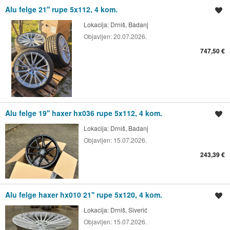
Alu felge 21'' rupe 5x112, 4 kom.
Spremi oglas
Lokacija:
Drniš, Badanj
Objavljen:
20.07.2026.
747,50 €
Alu felge 19'' haxer hx036 rupe 5x112, 4 kom.
Spremi oglas
Lokacija:
Drniš, Badanj
Objavljen:
15.07.2026.
243,39 €
Alu felge haxer hx010 21'' rupe 5x120, 4 kom.
Spremi oglas
Lokacija:
Drniš, Siverić
Objavljen:
15.07.2026.