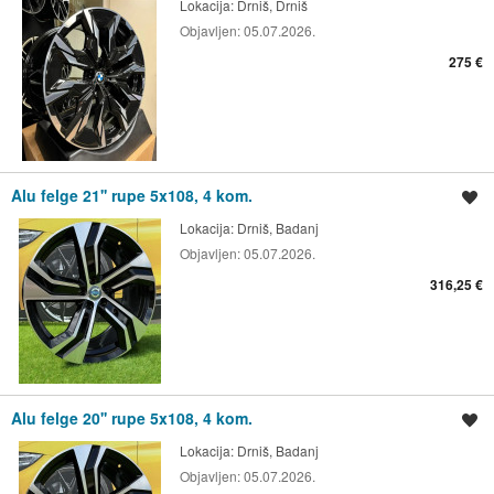
Lokacija:
Drniš, Drniš
Objavljen:
05.07.2026.
275 €
Alu felge 21'' rupe 5x108, 4 kom.
Spremi oglas
Lokacija:
Drniš, Badanj
Objavljen:
05.07.2026.
316,25 €
Alu felge 20'' rupe 5x108, 4 kom.
Spremi oglas
Lokacija:
Drniš, Badanj
Objavljen:
05.07.2026.