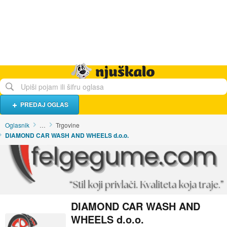
Hrana i piće
Turistički smještaj
Poslovi
Njuškalo naslovnica
PREDAJ OGLAS
Oglasnik
…
Trgovine
DIAMOND CAR WASH AND WHEELS d.o.o.
DIAMOND CAR WASH AND
WHEELS d.o.o.