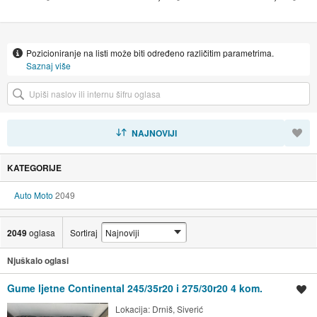
Pozicioniranje na listi može biti određeno različitim parametrima.
Saznaj više
SORTIRAJ
NAJNOVIJI
KATEGORIJE
Auto Moto
2049
2049
oglasa
Sortiraj
Njuškalo oglasi
Gume ljetne Continental 245/35r20 i 275/30r20 4 kom.
Spremi oglas
Lokacija:
Drniš, Siverić