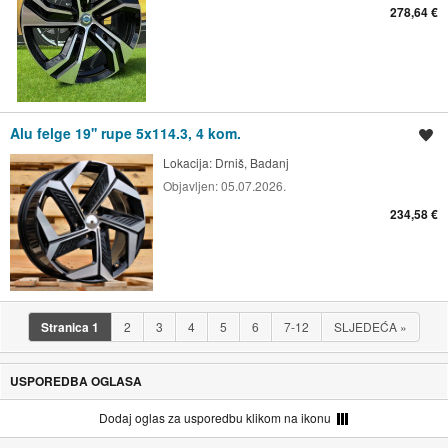
278,64 €
Alu felge 19'' rupe 5x114.3, 4 kom.
Spremi oglas
Lokacija:
Drniš, Badanj
Objavljen:
05.07.2026.
234,58 €
Stranica
1
2
3
4
5
6
7-12
SLJEDEĆA
»
USPOREDBA OGLASA
Dodaj oglas za usporedbu klikom na ikonu