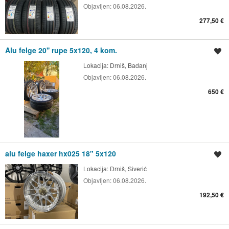
Objavljen:
06.08.2026.
277,50 €
Alu felge 20'' rupe 5x120, 4 kom.
Spremi oglas
Lokacija:
Drniš, Badanj
Objavljen:
06.08.2026.
650 €
alu felge haxer hx025 18" 5x120
Spremi oglas
Lokacija:
Drniš, Siverić
Objavljen:
06.08.2026.
192,50 €