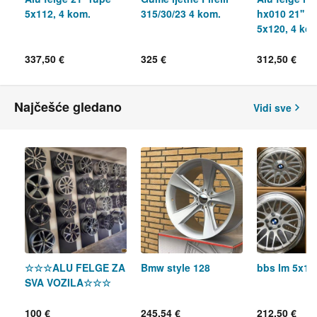
5x112, 4 kom.
315/30/23 4 kom.
hx010 21'' r
5x120, 4 ko
337,50 €
325 €
312,50 €
Najčešće gledano
Vidi sve
☆☆☆ALU FELGE ZA
Bmw style 128
bbs lm 5x12
SVA VOZILA☆☆☆
100 €
245,54 €
212,50 €