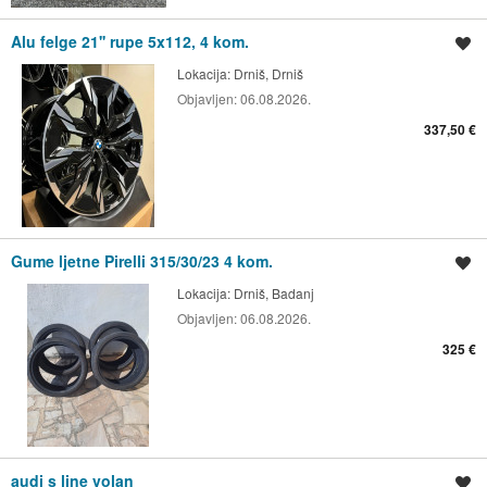
Alu felge 21'' rupe 5x112, 4 kom.
Spremi oglas
Lokacija:
Drniš, Drniš
Objavljen:
06.08.2026.
337,50 €
Gume ljetne Pirelli 315/30/23 4 kom.
Spremi oglas
Lokacija:
Drniš, Badanj
Objavljen:
06.08.2026.
325 €
audi s line volan
Spremi oglas