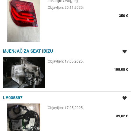
Lokacija:
Ozalj, Trg
Objavljen:
20.11.2025.
350 €
MJENJAČ ZA SEAT IBIZU
Spremi oglas
Objavljen:
17.05.2025.
199,08 €
LR005897
Spremi oglas
Objavljen:
17.05.2025.
39,82 €