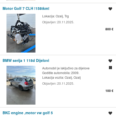
Motor Golf 7 CLH !158tkm!
Spremi oglas
Lokacija:
Ozalj, Trg
Objavljen:
20.11.2025.
800 €
BMW serija 1 118d Dijelovi
Spremi oglas
Automobil je isključivo za dijelove
Usporedi s drugim ogl
Godište automobila: 2009.
Lokacija vozila:
Ozalj, Ozalj
Objavljen:
20.11.2025.
100 €
BKC engine ,motor vw golf 5
Spremi oglas