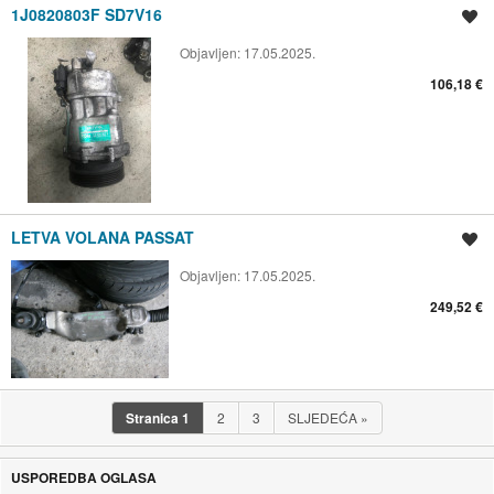
1J0820803F SD7V16
Spremi oglas
Objavljen:
17.05.2025.
106,18 €
LETVA VOLANA PASSAT
Spremi oglas
Objavljen:
17.05.2025.
249,52 €
Stranica
1
2
3
SLJEDEĆA
»
USPOREDBA OGLASA