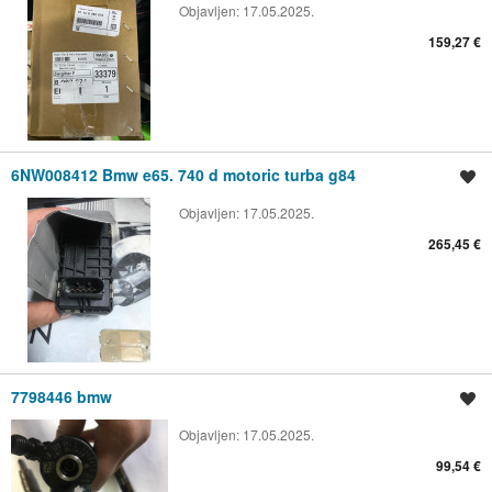
Objavljen:
17.05.2025.
159,27 €
6NW008412 Bmw e65. 740 d motoric turba g84
Spremi oglas
Objavljen:
17.05.2025.
265,45 €
7798446 bmw
Spremi oglas
Objavljen:
17.05.2025.
99,54 €