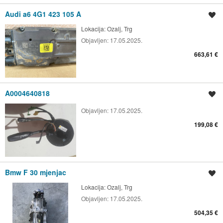
Audi a6 4G1 423 105 A
Spremi oglas
Lokacija:
Ozalj, Trg
Objavljen:
17.05.2025.
663,61 €
A0004640818
Spremi oglas
Objavljen:
17.05.2025.
199,08 €
Bmw F 30 mjenjac
Spremi oglas
Lokacija:
Ozalj, Trg
Objavljen:
17.05.2025.
504,35 €