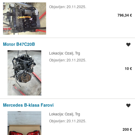
Objavljen:
20.11.2025.
796,34 €
Motor B47C20B
Spremi oglas
Lokacija:
Ozalj, Trg
Objavljen:
20.11.2025.
10 €
Mercedes B-klasa Farovi
Spremi oglas
Lokacija:
Ozalj, Trg
Objavljen:
20.11.2025.
200 €