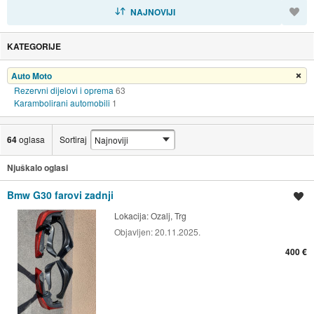
SORTIRAJ
NAJNOVIJI
KATEGORIJE
Auto Moto
Ukloni filter
Rezervni dijelovi i oprema
63
Karambolirani automobili
1
64
oglasa
Sortiraj
Njuškalo oglasi
Bmw G30 farovi zadnji
Spremi oglas
Lokacija:
Ozalj, Trg
Objavljen:
20.11.2025.
400 €