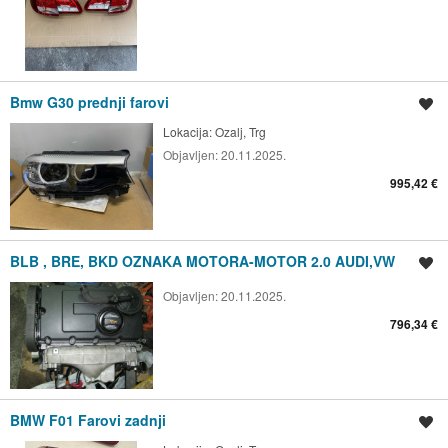
Bmw G30 prednji farovi
Spremi oglas
Lokacija:
Ozalj, Trg
Objavljen:
20.11.2025.
995,42 €
BLB , BRE, BKD OZNAKA MOTORA-MOTOR 2.0 AUDI,VW
Spremi oglas
Objavljen:
20.11.2025.
796,34 €
BMW F01 Farovi zadnji
Spremi oglas