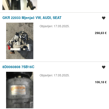
GKR 22033 Mjenjač VW, AUDI, SEAT
Spremi oglas
Objavljen:
17.05.2025.
298,63 €
8D0060808 7SB16C
Spremi oglas
Objavljen:
17.05.2025.
106,18 €