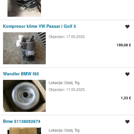
Kompresor klime VW Passat i Golf 5
Spremi oglas
Objavljen:
17.05.2025.
199,08 €
Wandler BMW f85
Spremi oglas
Lokacija:
Ozalj, Trg
Objavljen:
17.05.2025.
1,33 €
Bmw 51138092674
Spremi oglas
Lokacija:
Ozalj, Trg