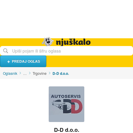
Hrana i piće
Turistički smještaj
Poslovi
Njuškalo naslovnica
PREDAJ OGLAS
Oglasnik
…
Trgovine
D-D d.o.o.
D-D d.o.o.