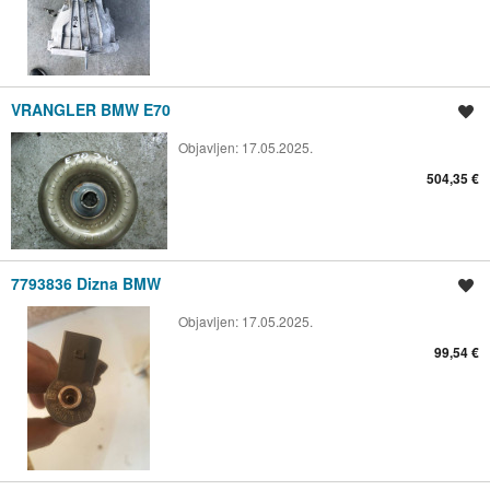
VRANGLER BMW E70
Spremi oglas
Objavljen:
17.05.2025.
504,35 €
7793836 Dizna BMW
Spremi oglas
Objavljen:
17.05.2025.
99,54 €