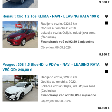
9.300 €
Renault Clio 1.2 Tce KLIMA - NAVI - LEASING RATA 190 €
Spremi oglas
Rabljeno vozilo, 93212 km
Usporedi s drugim ogl
Godište automobila: 2018.
Lokacija vozila:
Osijek, Industrijska zona
(Čepinska)
Financiranje već od 92,59 € mjesečno
Objavljen:
06.08.2026.
8.950 €
Peugeot 308 1,5 BlueHDi u PDV-u - NAVI - LEASING RATA
Spremi oglas
VEĆ OD: 248,00 €
Usporedi s drugim ogl
Rabljeno vozilo, 92850 km
Godište automobila: 2022.
Lokacija vozila:
Osijek, Industrijska zona
(Čepinska)
Financiranje već od 189,83 € mjesečno
Objavljen:
06.08.2026.
18.600 €