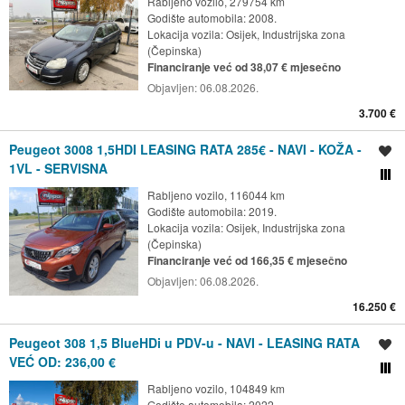
Rabljeno vozilo, 279754 km
Godište automobila: 2008.
Lokacija vozila:
Osijek, Industrijska zona
(Čepinska)
Financiranje već od 38,07 € mjesečno
Objavljen:
06.08.2026.
3.700 €
Peugeot 3008 1,5HDI LEASING RATA 285€ - NAVI - KOŽA -
Spremi oglas
1VL - SERVISNA
Usporedi s drugim ogl
Rabljeno vozilo, 116044 km
Godište automobila: 2019.
Lokacija vozila:
Osijek, Industrijska zona
(Čepinska)
Financiranje već od 166,35 € mjesečno
Objavljen:
06.08.2026.
16.250 €
Peugeot 308 1,5 BlueHDi u PDV-u - NAVI - LEASING RATA
Spremi oglas
VEĆ OD: 236,00 €
Usporedi s drugim ogl
Rabljeno vozilo, 104849 km
Godište automobila: 2022.