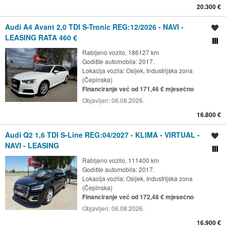
20.300 €
Audi A4 Avant 2,0 TDI S-Tronic REG:12/2026 - NAVI -
Spremi oglas
LEASING RATA 460 €
Usporedi s drugim ogl
Rabljeno vozilo, 186127 km
Godište automobila: 2017.
Lokacija vozila:
Osijek, Industrijska zona
(Čepinska)
Financiranje već od 171,46 € mjesečno
Objavljen:
06.08.2026.
16.800 €
Audi Q2 1,6 TDI S-Line REG:04/2027 - KLIMA - VIRTUAL -
Spremi oglas
NAVI - LEASING
Usporedi s drugim ogl
Rabljeno vozilo, 111400 km
Godište automobila: 2017.
Lokacija vozila:
Osijek, Industrijska zona
(Čepinska)
Financiranje već od 172,48 € mjesečno
Objavljen:
06.08.2026.
16.900 €