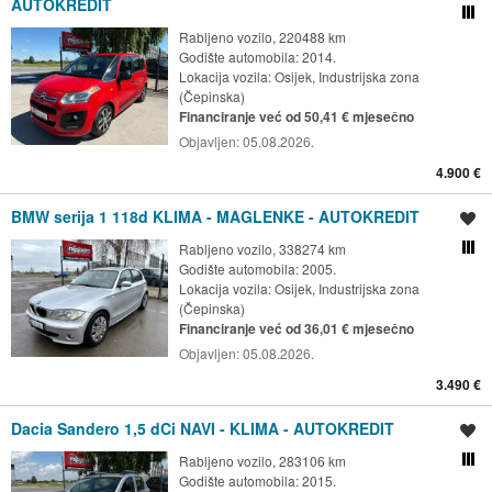
AUTOKREDIT
Usporedi s drugim ogl
Rabljeno vozilo, 220488 km
Godište automobila: 2014.
Lokacija vozila:
Osijek, Industrijska zona
(Čepinska)
Financiranje već od 50,41 € mjesečno
Objavljen:
05.08.2026.
4.900 €
BMW serija 1 118d KLIMA - MAGLENKE - AUTOKREDIT
Spremi oglas
Rabljeno vozilo, 338274 km
Usporedi s drugim ogl
Godište automobila: 2005.
Lokacija vozila:
Osijek, Industrijska zona
(Čepinska)
Financiranje već od 36,01 € mjesečno
Objavljen:
05.08.2026.
3.490 €
Dacia Sandero 1,5 dCi NAVI - KLIMA - AUTOKREDIT
Spremi oglas
Rabljeno vozilo, 283106 km
Usporedi s drugim ogl
Godište automobila: 2015.