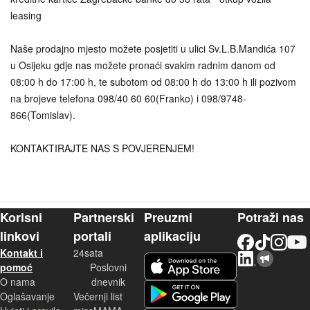
leasing
Naše prodajno mjesto možete posjetiti u ulici Sv.L.B.Mandića 107
u Osijeku gdje nas možete pronaći svakim radnim danom od
08:00 h do 17:00 h, te subotom od 08:00 h do 13:00 h ili pozivom
na brojeve telefona 098/40 60 60(Franko) i 098/9748-
866(Tomislav).
KONTAKTIRAJTE NAS S POVJERENJEM!
Korisni
Partnerski
Preuzmi
Potraži nas
linkovi
portali
aplikaciju
Facebook
TikTok
Instagram
YouTu
Kontakt i
24sata
LinkedIn
Njuškalo blog
iOS aplikacija
pomoć
Poslovni
O nama
dnevnik
Android aplikacija
Oglašavanje
Večernji list