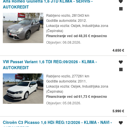
Alfa Romeo Giulietta 1,6 JTD KLIMA - SERVIS -
Spremi oglas
AUTOKREDIT
Usporedi s drugim ogl
Rabljeno vozilo, 281343 km
Godište automobila: 2012.
Lokacija vozila:
Osijek, Industrijska zona
(Čepinska)
Financiranje već od 48,35 € mjesečno
Objavljen:
06.08.2026.
4.650 €
VW Passat Variant 1,6 TDI REG:09/2026 - KLIMA -
Spremi oglas
AUTOKREDIT
Usporedi s drugim ogl
Rabljeno vozilo, 277261 km
Godište automobila: 2011.
Lokacija vozila:
Osijek, Industrijska zona
(Čepinska)
Financiranje već od 61,73 € mjesečno
Objavljen:
05.08.2026.
5.990 €
Citroën C3 Picasso 1,6 HDi REG:12/2026 - KLIMA - NAVI -
Spremi oglas