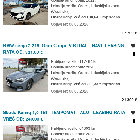
Lokacija vozila:
Osijek, Industrijska zona
(Čepinska)
Financiranje već od 180,64 € mjesečno
Objavljen:
06.08.2026.
17.700 €
BMW serija 2 218i Gran Coupe VIRTUAL - NAVI- LEASING
Spremi oglas
RATA OD: 321,00 €
Usporedi s drugim ogl
Rabljeno vozilo, 117464 km
Godište automobila: 2020.
Lokacija vozila:
Osijek, Industrijska zona
(Čepinska)
Financiranje već od 217,38 € mjesečno
Objavljen:
06.08.2026.
21.300 €
Škoda Kamiq 1,0 TSI - TEMPOMAT - ALU - LEASING RATA
Spremi oglas
VREĆ OD: 240,00 €
Usporedi s drugim ogl
Rabljeno vozilo, 64393 km
Godište automobila: 2023.
Lokacija vozila:
Osijek, Industrijska zona