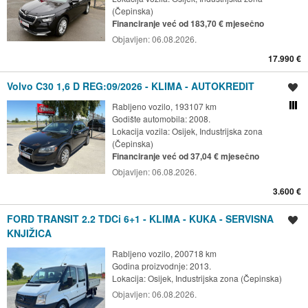
(Čepinska)
Financiranje već od 183,70 € mjesečno
Objavljen:
06.08.2026.
17.990 €
Volvo C30 1,6 D REG:09/2026 - KLIMA - AUTOKREDIT
Spremi oglas
Rabljeno vozilo, 193107 km
Usporedi s drugim ogl
Godište automobila: 2008.
Lokacija vozila:
Osijek, Industrijska zona
(Čepinska)
Financiranje već od 37,04 € mjesečno
Objavljen:
06.08.2026.
3.600 €
FORD TRANSIT 2.2 TDCi 6+1 - KLIMA - KUKA - SERVISNA
Spremi oglas
KNJIŽICA
Rabljeno vozilo, 200718 km
Godina proizvodnje: 2013.
Lokacija:
Osijek, Industrijska zona (Čepinska)
Objavljen:
06.08.2026.