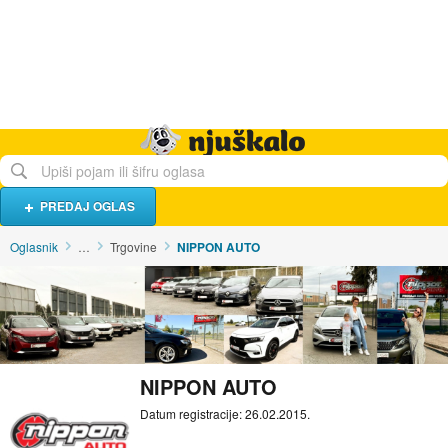
Hrana i piće
Turistički smještaj
Poslovi
Njuškalo naslovnica
PREDAJ OGLAS
Oglasnik
…
Trgovine
NIPPON AUTO
NIPPON AUTO
Datum registracije: 26.02.2015.