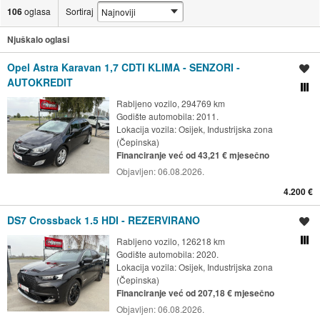
106
oglasa
Sortiraj
Njuškalo oglasi
Opel Astra Karavan 1,7 CDTI KLIMA - SENZORI -
Spremi oglas
AUTOKREDIT
Usporedi s drugim ogl
Rabljeno vozilo, 294769 km
Godište automobila: 2011.
Lokacija vozila:
Osijek, Industrijska zona
(Čepinska)
Financiranje već od 43,21 € mjesečno
Objavljen:
06.08.2026.
4.200 €
DS7 Crossback 1.5 HDI - REZERVIRANO
Spremi oglas
Rabljeno vozilo, 126218 km
Usporedi s drugim ogl
Godište automobila: 2020.
Lokacija vozila:
Osijek, Industrijska zona
(Čepinska)
Financiranje već od 207,18 € mjesečno
Objavljen:
06.08.2026.