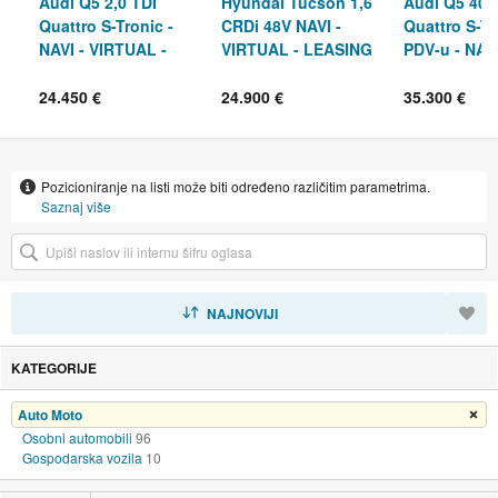
Audi Q5 2,0 TDI
Hyundai Tucson 1,6
Audi Q5 40 
Quattro S-Tronic -
CRDi 48V NAVI -
Quattro S-Tr
NAVI - VIRTUAL -
VIRTUAL - LEASING
PDV-u - NAVI
KAMERA - LEASING
RATA 332€
LEASING RA
24.450 €
24.900 €
35.300 €
Pozicioniranje na listi može biti određeno različitim parametrima.
Saznaj više
SORTIRAJ
NAJNOVIJI
KATEGORIJE
Auto Moto
Ukloni filter
Osobni automobili
96
Gospodarska vozila
10