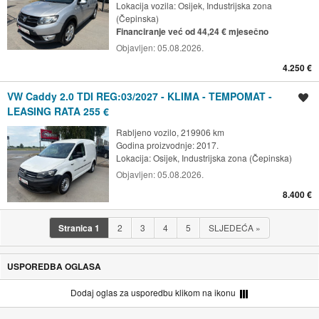
Lokacija vozila:
Osijek, Industrijska zona
(Čepinska)
Financiranje već od 44,24 € mjesečno
Objavljen:
05.08.2026.
4.250 €
VW Caddy 2.0 TDI REG:03/2027 - KLIMA - TEMPOMAT -
Spremi oglas
LEASING RATA 255 €
Rabljeno vozilo, 219906 km
Godina proizvodnje: 2017.
Lokacija:
Osijek, Industrijska zona (Čepinska)
Objavljen:
05.08.2026.
8.400 €
Stranica
1
2
3
4
5
SLJEDEĆA
»
USPOREDBA OGLASA
Dodaj oglas za usporedbu klikom na ikonu