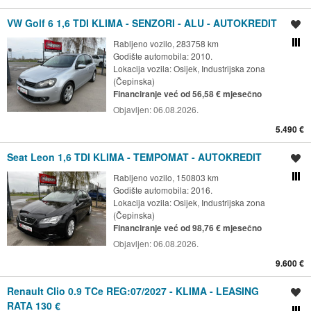
VW Golf 6 1,6 TDI KLIMA - SENZORI - ALU - AUTOKREDIT
Spremi oglas
Rabljeno vozilo, 283758 km
Usporedi s drugim ogl
Godište automobila: 2010.
Lokacija vozila:
Osijek, Industrijska zona
(Čepinska)
Financiranje već od 56,58 € mjesečno
Objavljen:
06.08.2026.
5.490 €
Seat Leon 1,6 TDI KLIMA - TEMPOMAT - AUTOKREDIT
Spremi oglas
Rabljeno vozilo, 150803 km
Usporedi s drugim ogl
Godište automobila: 2016.
Lokacija vozila:
Osijek, Industrijska zona
(Čepinska)
Financiranje već od 98,76 € mjesečno
Objavljen:
06.08.2026.
9.600 €
Renault Clio 0.9 TCe REG:07/2027 - KLIMA - LEASING
Spremi oglas
RATA 130 €
Usporedi s drugim ogl