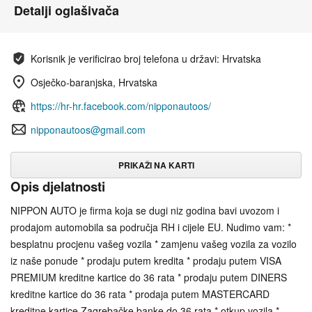
Detalji oglašivača
Korisnik je verificirao broj telefona u državi: Hrvatska
Osječko-baranjska, Hrvatska
https://hr-hr.facebook.com/nipponautoos/
nipponautoos@gmail.com
PRIKAŽI NA KARTI
Opis djelatnosti
NIPPON AUTO je firma koja se dugi niz godina bavi uvozom i
prodajom automobila sa područja RH i cijele EU. Nudimo vam: *
besplatnu procjenu vašeg vozila * zamjenu vašeg vozila za vozilo
iz naše ponude * prodaju putem kredita * prodaju putem VISA
PREMIUM kreditne kartice do 36 rata * prodaju putem DINERS
kreditne kartice do 36 rata * prodaja putem MASTERCARD
kreditne kartice Zagrebačke banke do 36 rata * otkup vozila *