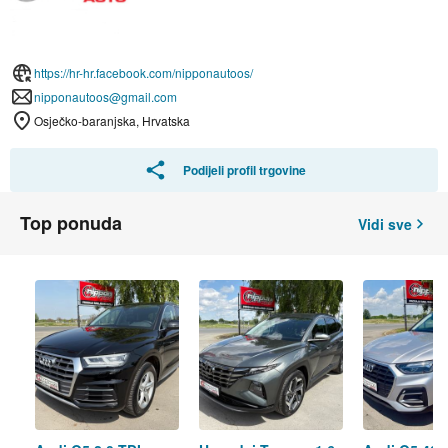
https://hr-hr.facebook.com/nipponautoos/
nipponautoos@gmail.com
Osječko-baranjska, Hrvatska
Podijeli profil trgovine
Top ponuda
Vidi sve