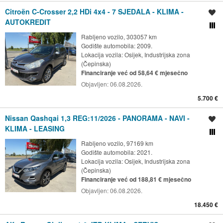
Citroën C-Crosser 2,2 HDi 4x4 - 7 SJEDALA - KLIMA -
Spremi oglas
AUTOKREDIT
Usporedi s drugim ogl
Rabljeno vozilo, 303057 km
Godište automobila: 2009.
Lokacija vozila:
Osijek, Industrijska zona
(Čepinska)
Financiranje već od 58,64 € mjesečno
Objavljen:
06.08.2026.
5.700 €
Nissan Qashqai 1,3 REG:11/2026 - PANORAMA - NAVI -
Spremi oglas
KLIMA - LEASING
Usporedi s drugim ogl
Rabljeno vozilo, 97169 km
Godište automobila: 2021.
Lokacija vozila:
Osijek, Industrijska zona
(Čepinska)
Financiranje već od 188,81 € mjesečno
Objavljen:
06.08.2026.
18.450 €