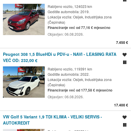
Rabljeno vozilo, 124023 km
Godište automobila: 2019.
Lokacija vozila:
Osijek, Industrijska zona
(Čepinska)
Financiranje već od 77,16 € mjesečno
Objavljen:
06.08.2026.
7.450 €
Peugeot 308 1,5 BlueHDi u PDV-u - NAVI - LEASING RATA
Spremi oglas
VEĆ OD: 232,00 €
Usporedi s drugim ogl
Rabljeno vozilo, 119391 km
Godište automobila: 2022.
Lokacija vozila:
Osijek, Industrijska zona
(Čepinska)
Financiranje već od 177,58 € mjesečno
Objavljen:
06.08.2026.
17.400 €
VW Golf 5 Variant 1,9 TDI KLIMA - VELIKI SERVIS -
Spremi oglas
AUTOKREDIT
Usporedi s drugim ogl