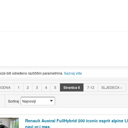
može biti određeno različitim parametrima.
Saznaj više
HODNA
1
2
3
4
5
Stranica
6
7-12
SLJEDEĆA
»
Sortiraj
Renault Austral FullHybrid 200 iconic esprit alpine 
navi gr.i mas.