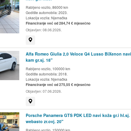
Rabljeno vozilo, 86000 km
Godište automobila: 2023.
Lokacija vozila:
Njemačka
Financiranje već od 284,74 € mjesečno
Objavljen:
08.06.2026.
Prikaži na mapi
Alfa Romeo Giulia 2,0 Veloce Q4 Lusso BiXenon nav
kam gr.sj. 18"
Rabljeno vozilo, 100000 km
Godište automobila: 2018.
Lokacija vozila:
Njemačka
Financiranje već od 275,55 € mjesečno
Objavljen:
07.06.2026.
Prikaži na mapi
Porsche Panamera GTS PDK LED navi koža gr.i hl.sj.
webasto zr.ovj. 20"
Rabljeno vozilo, 150000 km