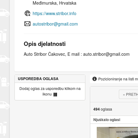
Međimurska, Hrvatska
https://www.stribor.info
autostribor@gmail.com
Opis djelatnosti
Auto Stribor Čakovec, E mail : auto.stribor@gmail.com
USPOREDBA OGLASA
Pozicioniranje na listi 
Dodaj oglas za usporedbu klikom na
ikonu
«
PRET
494
oglasa
Njuškalo oglasi