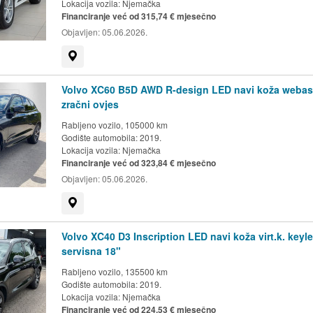
Lokacija vozila:
Njemačka
Financiranje već od 315,74 € mjesečno
Objavljen:
05.06.2026.
Prikaži na mapi
Volvo XC60 B5D AWD R-design LED navi koža webas
zračni ovjes
Rabljeno vozilo, 105000 km
Godište automobila: 2019.
Lokacija vozila:
Njemačka
Financiranje već od 323,84 € mjesečno
Objavljen:
05.06.2026.
Prikaži na mapi
Volvo XC40 D3 Inscription LED navi koža virt.k. keyl
servisna 18"
Rabljeno vozilo, 135500 km
Godište automobila: 2019.
Lokacija vozila:
Njemačka
Financiranje već od 224,53 € mjesečno