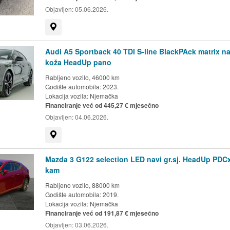
Objavljen:
05.06.2026.
Prikaži na mapi
Audi A5 Sportback 40 TDI S-line BlackPAck matrix na
koža HeadUp pano
Rabljeno vozilo, 46000 km
Godište automobila: 2023.
Lokacija vozila:
Njemačka
Financiranje već od 445,27 € mjesečno
Objavljen:
04.06.2026.
Prikaži na mapi
Mazda 3 G122 selection LED navi gr.sj. HeadUp PDC
kam
Rabljeno vozilo, 88000 km
Godište automobila: 2019.
Lokacija vozila:
Njemačka
Financiranje već od 191,87 € mjesečno
Objavljen:
03.06.2026.