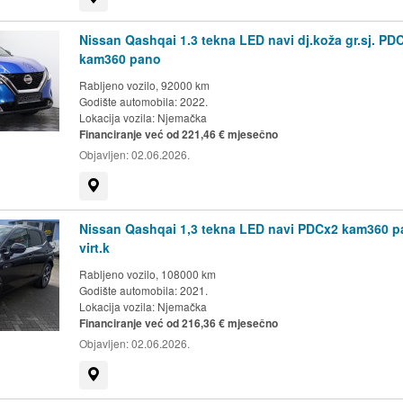
Nissan Qashqai 1.3 tekna LED navi dj.koža gr.sj. PD
kam360 pano
Rabljeno vozilo, 92000 km
Godište automobila: 2022.
Lokacija vozila:
Njemačka
Financiranje već od 221,46 € mjesečno
Objavljen:
02.06.2026.
Prikaži na mapi
Nissan Qashqai 1,3 tekna LED navi PDCx2 kam360 
virt.k
Rabljeno vozilo, 108000 km
Godište automobila: 2021.
Lokacija vozila:
Njemačka
Financiranje već od 216,36 € mjesečno
Objavljen:
02.06.2026.
Prikaži na mapi