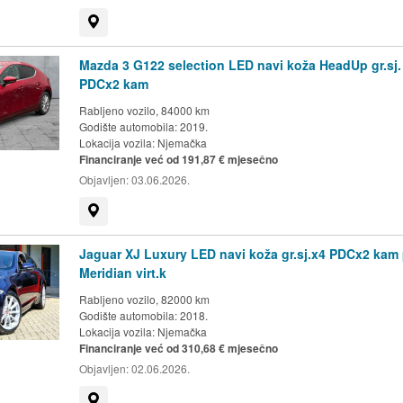
Prikaži na mapi
Mazda 3 G122 selection LED navi koža HeadUp gr.sj
PDCx2 kam
Rabljeno vozilo, 84000 km
Godište automobila: 2019.
Lokacija vozila:
Njemačka
Financiranje već od 191,87 € mjesečno
Objavljen:
03.06.2026.
Prikaži na mapi
Jaguar XJ Luxury LED navi koža gr.sj.x4 PDCx2 kam
Meridian virt.k
Rabljeno vozilo, 82000 km
Godište automobila: 2018.
Lokacija vozila:
Njemačka
Financiranje već od 310,68 € mjesečno
Objavljen:
02.06.2026.
Prikaži na mapi