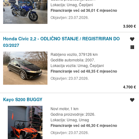
Lokacija:
Umag, Čepljani
Financiranje već od 36,01 € mjesečno
Objavljen:
23.07.2026.
3.500 €
Honda Civic 2,2 - ODLIČNO STANJE / REGISTRIRAN DO
Spremi oglas
03/2027
Usporedi s drugim ogl
Rabljeno vozilo, 379126 km
Godište automobila: 2007.
Lokacija vozila:
Umag, Čepljani
Financiranje već od 48,35 € mjesečno
Objavljen:
23.07.2026.
4.700 €
Kayo S200 BUGGY
Spremi oglas
Novi motor, 1 km
Godina proizvodnje: 2026.
Lokacija:
Umag, Umag
Financiranje već od 46,30 € mjesečno
Objavljen:
23.07.2026.