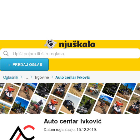
Hrana i piće
Turistički smještaj
Poslovi
Njuškalo naslovnica
PREDAJ OGLAS
Oglasnik
…
Trgovine
Auto centar Ivković
Auto centar Ivković
Datum registracije: 15.12.2019.