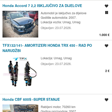
Honda Accord 7 2,2 ISKLJUČIVO ZA DIJELOVE
Spremi oglas
Automobil je isključivo za dijelove
Usporedi s drugim ogl
Godište automobila: 2007.
Lokacija vozila:
Umag, Umag
Objavljen:
23.07.2026.
1.000 €
TFX132/141- AMORTIZERI HONDA TRX 450 - RAD PO
Spremi oglas
NARUDŽBI
Lokacija:
Umag, Umag
Objavljen:
23.07.2026.
2 €
Honda CBF 600S -SUPER STANJE
Spremi oglas
Rabljeni motor, 70260 km
Godina proizvodnje: 2007.