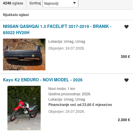
4246
oglasa
Sortiraj
Njuškalo oglasi
NISSAN QASHQAI 1.3 FACELIFT 2017-2019 - BRANIK -
Spremi oglas
85022 HV20H
Lokacija:
Umag, Umag
Objavljen:
24.07.2026.
350 €
Kayo K2 ENDURO - NOVI MODEL - 2026
Spremi oglas
Novi motor, 1 km
Godina proizvodnje: 2026.
Lokacija:
Umag, Umag
Financiranje već od 23,66 € mjesečno
Objavljen:
24.07.2026.
2.300 €