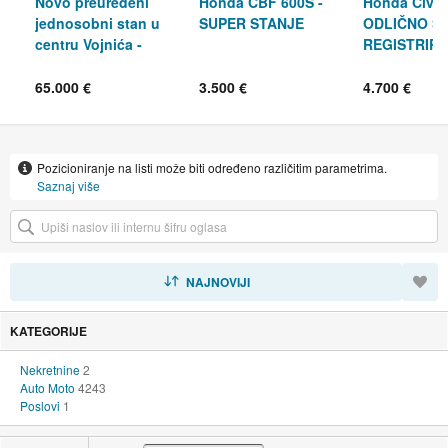
Novo preuređeni
Honda CBF 600S -
Honda Civic 
jednosobni stan u
SUPER STANJE
ODLIČNO ST
centru Vojnića -
REGISTRIR
PRODAJA ILI NAJAM
03/2027
65.000 €
3.500 €
4.700 €
Pozicioniranje na listi može biti određeno različitim parametrima.
Saznaj više
SORTIRAJ
NAJNOVIJI
KATEGORIJE
Nekretnine
2
Auto Moto
4243
Poslovi
1