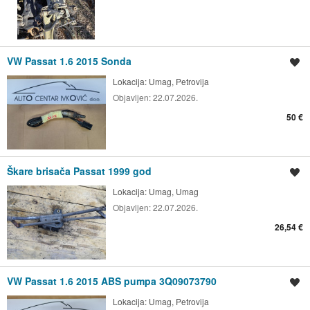
VW Passat 1.6 2015 Sonda
Spremi oglas
Lokacija:
Umag, Petrovija
Objavljen:
22.07.2026.
50 €
Škare brisača Passat 1999 god
Spremi oglas
Lokacija:
Umag, Umag
Objavljen:
22.07.2026.
26,54 €
VW Passat 1.6 2015 ABS pumpa 3Q09073790
Spremi oglas
Lokacija:
Umag, Petrovija