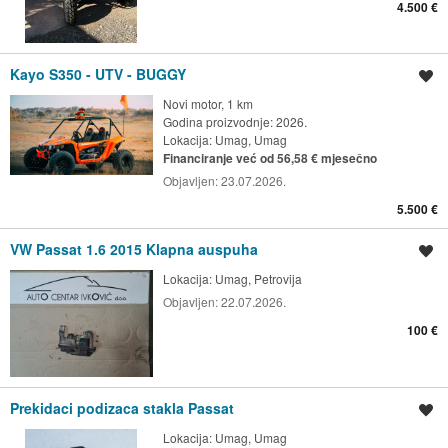
4.500 €
Kayo S350 - UTV - BUGGY
Spremi oglas
Novi motor, 1 km
Godina proizvodnje: 2026.
Lokacija:
Umag, Umag
Financiranje već od 56,58 € mjesečno
Objavljen:
23.07.2026.
5.500 €
VW Passat 1.6 2015 Klapna auspuha
Spremi oglas
Lokacija:
Umag, Petrovija
Objavljen:
22.07.2026.
100 €
Prekidaci podizaca stakla Passat
Spremi oglas
Lokacija:
Umag, Umag