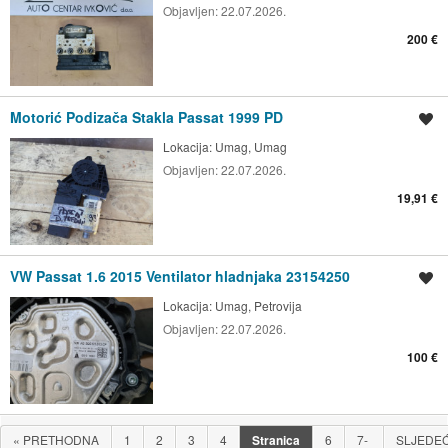
Objavljen:
22.07.2026.
200 €
Motorić Podizača Stakla Passat 1999 PD
Spremi oglas
Lokacija:
Umag, Umag
Objavljen:
22.07.2026.
19,91 €
VW Passat 1.6 2015 Ventilator hladnjaka 23154250
Spremi oglas
Lokacija:
Umag, Petrovija
Objavljen:
22.07.2026.
100 €
«
PRETHODNA
1
2
3
4
Stranica
6
7-
SLJEDE