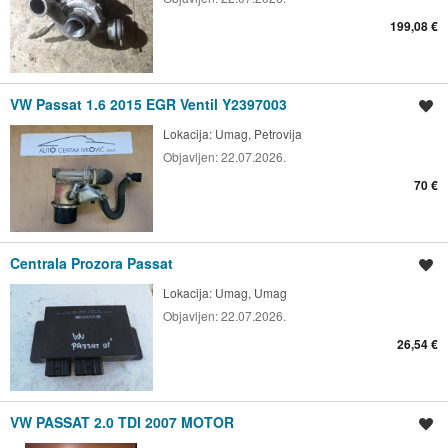
199,08 €
VW Passat 1.6 2015 EGR Ventil Y2397003
Spremi oglas
Lokacija:
Umag, Petrovija
Objavljen:
22.07.2026.
70 €
Centrala Prozora Passat
Spremi oglas
Lokacija:
Umag, Umag
Objavljen:
22.07.2026.
26,54 €
VW PASSAT 2.0 TDI 2007 MOTOR
Spremi oglas