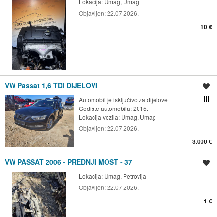
Lokacija:
Umag, Umag
Objavljen:
22.07.2026.
10 €
VW Passat 1,6 TDI DIJELOVI
Spremi oglas
Automobil je isključivo za dijelove
Usporedi s drugim ogl
Godište automobila: 2015.
Lokacija vozila:
Umag, Umag
Objavljen:
22.07.2026.
3.000 €
VW PASSAT 2006 - PREDNJI MOST - 37
Spremi oglas
Lokacija:
Umag, Petrovija
Objavljen:
22.07.2026.
1 €