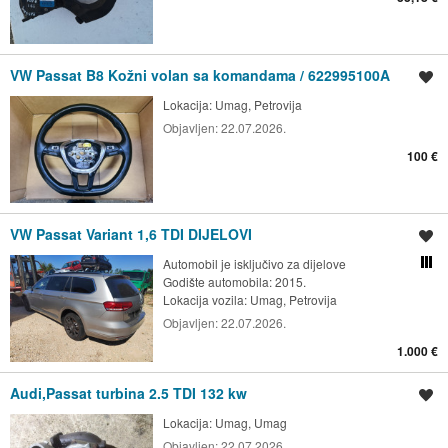
VW Passat B8 Kožni volan sa komandama / 622995100A
Spremi oglas
Lokacija:
Umag, Petrovija
Objavljen:
22.07.2026.
100 €
VW Passat Variant 1,6 TDI DIJELOVI
Spremi oglas
Automobil je isključivo za dijelove
Usporedi s drugim ogl
Godište automobila: 2015.
Lokacija vozila:
Umag, Petrovija
Objavljen:
22.07.2026.
1.000 €
Audi,Passat turbina 2.5 TDI 132 kw
Spremi oglas
Lokacija:
Umag, Umag
Objavljen:
22.07.2026.