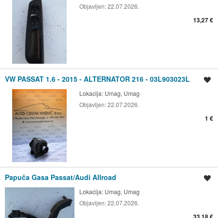
Objavljen:
22.07.2026.
13,27 €
VW PASSAT 1.6 - 2015 - ALTERNATOR 216 - 03L903023L
Spremi oglas
Lokacija:
Umag, Umag
Objavljen:
22.07.2026.
1 €
Papuča Gasa Passat/Audi Allroad
Spremi oglas
Lokacija:
Umag, Umag
Objavljen:
22.07.2026.
33,18 €