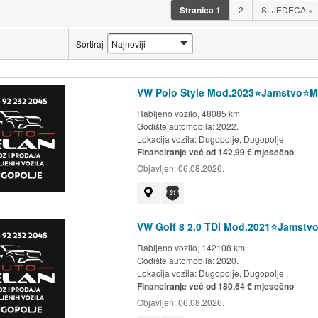
Stranica
1
2
SLJEDEĆA
»
Sortiraj
VW Polo Style Mod.2023⭐️Jamstvo⭐️M
Rabljeno vozilo, 48085 km
Godište automobila: 2022.
Lokacija vozila:
Dugopolje, Dugopolje
Financiranje već od 142,99 € mjesečno
Objavljen:
06.08.2026.
Prikaži na mapi
Dostupno jamstvo G1 kluba
VW Golf 8 2,0 TDI Mod.2021⭐️Jamstv
Rabljeno vozilo, 142108 km
Godište automobila: 2020.
Lokacija vozila:
Dugopolje, Dugopolje
Financiranje već od 180,64 € mjesečno
Objavljen:
06.08.2026.