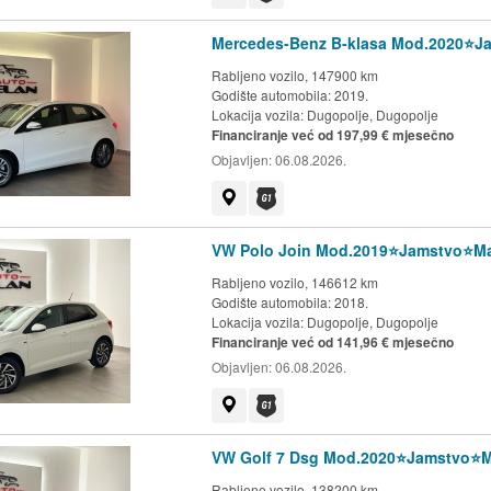
Mercedes-Benz B-klasa Mod.2020⭐️J
Rabljeno vozilo, 147900 km
Godište automobila: 2019.
Lokacija vozila:
Dugopolje, Dugopolje
Financiranje već od 197,99 € mjesečno
Objavljen:
06.08.2026.
Prikaži na mapi
Dostupno jamstvo G1 kluba
VW Polo Join Mod.2019⭐️Jamstvo⭐️M
Rabljeno vozilo, 146612 km
Godište automobila: 2018.
Lokacija vozila:
Dugopolje, Dugopolje
Financiranje već od 141,96 € mjesečno
Objavljen:
06.08.2026.
Prikaži na mapi
Dostupno jamstvo G1 kluba
VW Golf 7 Dsg Mod.2020⭐️Jamstvo⭐️
Rabljeno vozilo, 138200 km