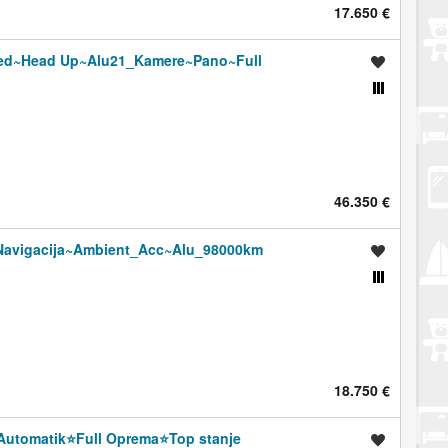
17.650 €
_Led~Head Up~Alu21_Kamere~Pano~Full
Spremi oglas
Usporedi s drugim oglasima
46.350 €
Navigacija~Ambient_Acc~Alu_98000km
Spremi oglas
Usporedi s drugim oglasima
18.750 €
utomatik⭐️Full Oprema⭐️Top stanje
Spremi oglas