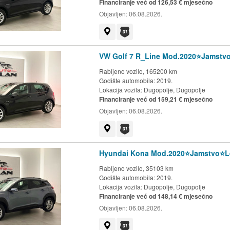
Financiranje već od 126,53 € mjesečno
Objavljen:
06.08.2026.
Prikaži na mapi
Dostupno jamstvo G1 kluba
VW Golf 7 R_Line Mod.2020⭐️Jamstv
Rabljeno vozilo, 165200 km
Godište automobila: 2019.
Lokacija vozila:
Dugopolje, Dugopolje
Financiranje već od 159,21 € mjesečno
Objavljen:
06.08.2026.
Prikaži na mapi
Dostupno jamstvo G1 kluba
Hyundai Kona Mod.2020⭐️Jamstvo⭐️
Rabljeno vozilo, 35103 km
Godište automobila: 2019.
Lokacija vozila:
Dugopolje, Dugopolje
Financiranje već od 148,14 € mjesečno
Objavljen:
06.08.2026.
Prikaži na mapi
Dostupno jamstvo G1 kluba