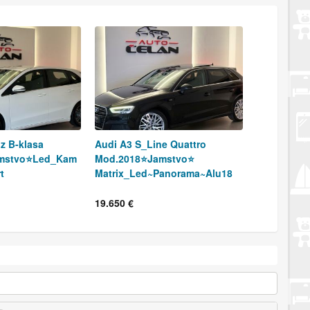
z B-klasa
Audi A3 S_Line Quattro
mstvo⭐️Led_Kam
Mod.2018⭐️Jamstvo⭐️
t
Matrix_Led~Panorama~Alu18
19.650 €