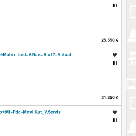
Usporedi s drugim oglasima
25.550 €
⭐️Matrix_Led~V.Nav.~Alu17~Virtual
Spremi oglas
Usporedi s drugim oglasima
21.350 €
⭐️Mf~Pdc~Mrtvi Kut_V.Servis
Spremi oglas
Usporedi s drugim oglasima