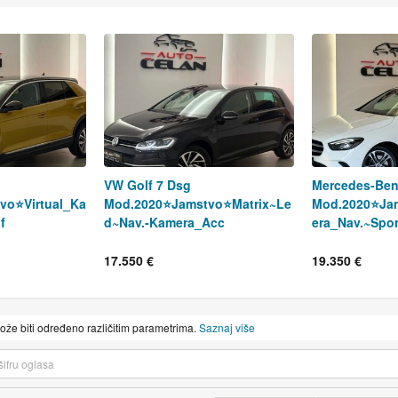
VW Golf 7 Dsg
Mercedes-Ben
vo⭐️Virtual_Ka
Mod.2020⭐️Jamstvo⭐️Matrix~Le
Mod.2020⭐️Ja
f
d~Nav.-Kamera_Acc
era_Nav.~Spor
17.550 €
19.350 €
može biti određeno različitim parametrima.
Saznaj više