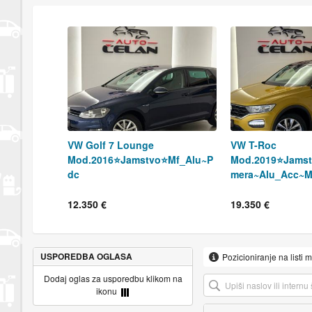
VW Golf 7 Lounge
VW T-Roc
Mod.2016⭐️Jamstvo⭐️Mf_Alu~P
Mod.2019⭐️Jamst
dc
mera~Alu_Acc~M
12.350 €
19.350 €
USPOREDBA OGLASA
Pozicioniranje na listi 
Dodaj oglas za usporedbu klikom na
ikonu