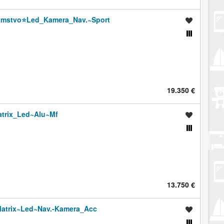
amstvo⭐️Led_Kamera_Nav.~Sport
Spremi oglas
Usporedi s drugim oglasima
19.350 €
atrix_Led~Alu~Mf
Spremi oglas
Usporedi s drugim oglasima
13.750 €
Matrix~Led~Nav.-Kamera_Acc
Spremi oglas
Usporedi s drugim oglasima