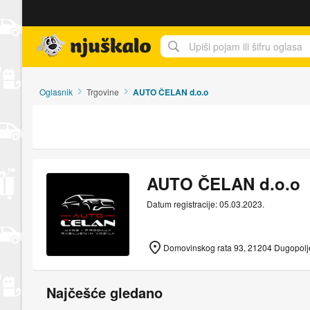
Njuškalo naslovnica
Oglasnik
Trgovine
AUTO ČELAN d.o.o
AUTO ČELAN d.o.o
Datum registracije: 05.03.2023.
Domovinskog rata 93, 21204 Dugopolje
Najčešće gledano