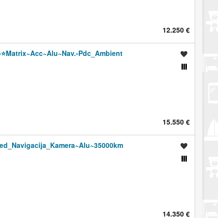
12.250 €
o⭐️Matrix~Acc~Alu~Nav.-Pdc_Ambient
Spremi oglas
Usporedi s drugim oglasima
15.550 €
Led_Navigacija_Kamera~Alu~35000km
Spremi oglas
Usporedi s drugim oglasima
14.350 €