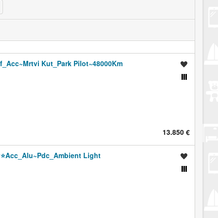
f_Acc~Mrtvi Kut_Park Pilot~48000Km
Spremi oglas
Usporedi s drugim oglasima
13.850 €
o⭐️Acc_Alu~Pdc_Ambient Light
Spremi oglas
Usporedi s drugim oglasima