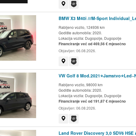
Prikaži na mapi
Dostupno jamstvo G1 kluba
BMW X3 M40i ///M-Sport Individual
Rabljeno vozilo, 124936 km
Godište automobila: 2020.
Lokacija vozila:
Dugopolje, Dugopolje
Financiranje već od 469,56 € mjesečno
Objavljen:
06.08.2026.
Prikaži na mapi
Dostupno jamstvo G1 kluba
VW Golf 8 Mod.2021⭐️Jamstvo⭐️Led~
Rabljeno vozilo, 98000 km
Godište automobila: 2020.
Lokacija vozila:
Dugopolje, Dugopolje
Financiranje već od 191,87 € mjesečno
Objavljen:
06.08.2026.
Prikaži na mapi
Dostupno jamstvo G1 kluba
Land Rover Discovery 3,0 SDV6 HSE A