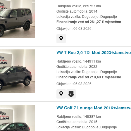
Rabljeno vozilo, 225757 km
Godište automobila: 2014.
Lokacija vozila:
Dugopolje, Dugopolje
Financiranje već od 261,27 € mjesečno
Objavljen:
06.08.2026.
Prikaži na mapi
VW T-Roc 2,0 TDI Mod.2023⭐️Jamstvo
Rabljeno vozilo, 144911 km
Godište automobila: 2022.
Lokacija vozila:
Dugopolje, Dugopolje
Financiranje već od 218,40 € mjesečno
Objavljen:
06.08.2026.
Prikaži na mapi
Dostupno jamstvo G1 kluba
VW Golf 7 Lounge Mod.2016⭐️Jamstvo
Rabljeno vozilo, 145387 km
Godište automobila: 2015.
Lokacija vozila:
Dugopolje, Dugopolje