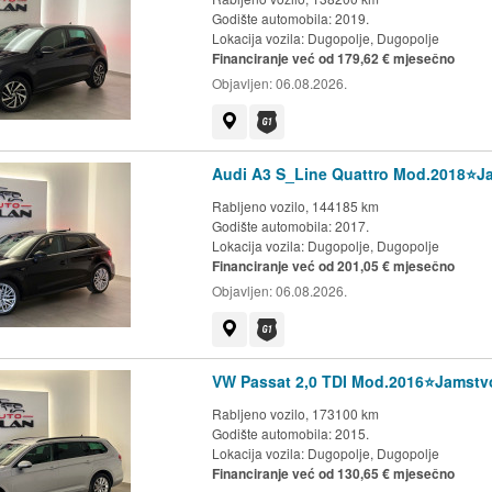
Godište automobila: 2019.
Lokacija vozila:
Dugopolje, Dugopolje
Financiranje već od 179,62 € mjesečno
Objavljen:
06.08.2026.
Prikaži na mapi
Dostupno jamstvo G1 kluba
Audi A3 S_Line Quattro Mod.2018⭐️
Rabljeno vozilo, 144185 km
Godište automobila: 2017.
Lokacija vozila:
Dugopolje, Dugopolje
Financiranje već od 201,05 € mjesečno
Objavljen:
06.08.2026.
Prikaži na mapi
Dostupno jamstvo G1 kluba
VW Passat 2,0 TDI Mod.2016⭐️Jamstv
Rabljeno vozilo, 173100 km
Godište automobila: 2015.
Lokacija vozila:
Dugopolje, Dugopolje
Financiranje već od 130,65 € mjesečno