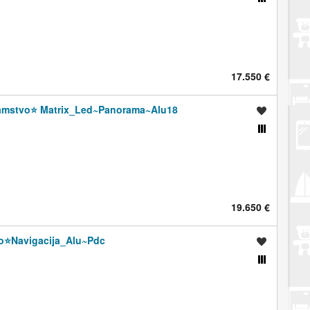
17.550 €
Jamstvo⭐️ Matrix_Led~Panorama~Alu18
Spremi oglas
Usporedi s drugim oglasima
19.650 €
o⭐️Navigacija_Alu~Pdc
Spremi oglas
Usporedi s drugim oglasima