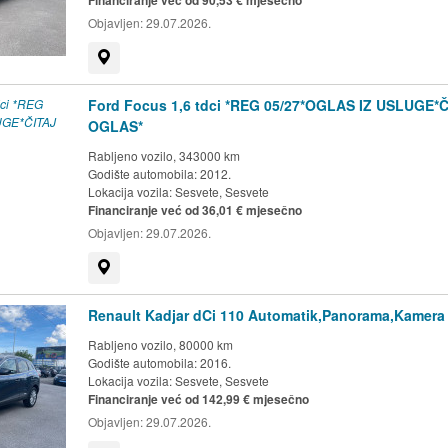
Financiranje već od 90,53 € mjesečno
Objavljen:
29.07.2026.
Prikaži na mapi
Ford Focus 1,6 tdci *REG 05/27*OGLAS IZ USLUGE*
OGLAS*
Rabljeno vozilo, 343000 km
Godište automobila: 2012.
Lokacija vozila:
Sesvete, Sesvete
Financiranje već od 36,01 € mjesečno
Objavljen:
29.07.2026.
Prikaži na mapi
Renault Kadjar dCi 110 Automatik,Panorama,Kamera 
Rabljeno vozilo, 80000 km
Godište automobila: 2016.
Lokacija vozila:
Sesvete, Sesvete
Financiranje već od 142,99 € mjesečno
Objavljen:
29.07.2026.