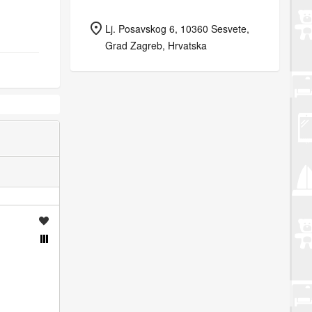
Lj. Posavskog 6, 10360 Sesvete,
Grad Zagreb, Hrvatska
Spremi oglas
Usporedi s drugim oglasima