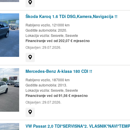
Prikaži na mapi
Škoda Karoq 1.6 TDi DSG,Kamera,Navigacija !!
Rabljeno vozilo, 121000 km
Godište automobila: 2020.
Lokacija vozila:
Sesvete, Sesvete
Financiranje već od 202,07 € mjesečno
Objavljen:
29.07.2026.
Prikaži na mapi
Mercedes-Benz A-klasa 180 CDI !!
Rabljeno vozilo, 187000 km
Godište automobila: 2013.
Lokacija vozila:
Sesvete, Sesvete
Financiranje već od 91,56 € mjesečno
Objavljen:
29.07.2026.
Prikaži na mapi
VW Passat 2,0 TDI*SERVISNA*2. VLASNIK*NAVI*TEM