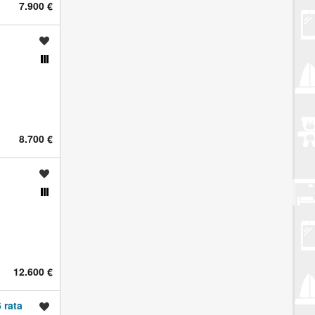
7.900 €
Spremi oglas
Usporedi s drugim oglasima
8.700 €
Spremi oglas
Usporedi s drugim oglasima
12.600 €
 rata
Spremi oglas