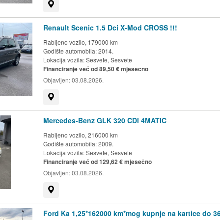
Prikaži na mapi
Renault Scenic 1.5 Dci X-Mod CROSS !!!
Rabljeno vozilo, 179000 km
Godište automobila: 2014.
Lokacija vozila:
Sesvete, Sesvete
Financiranje već od 89,50 € mjesečno
Objavljen:
03.08.2026.
Prikaži na mapi
Mercedes-Benz GLK 320 CDI 4MATIC
Rabljeno vozilo, 216000 km
Godište automobila: 2009.
Lokacija vozila:
Sesvete, Sesvete
Financiranje već od 129,62 € mjesečno
Objavljen:
03.08.2026.
Prikaži na mapi
Ford Ka 1,25*162000 km*mog kupnje na kartice do 36