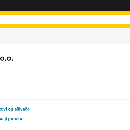
o.o.
ovi oglašivača
alji poruku