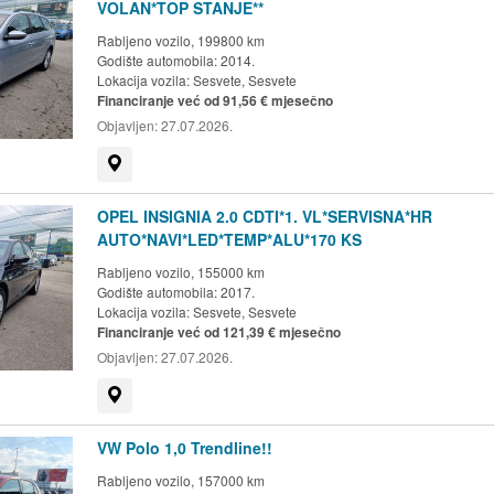
VOLAN*TOP STANJE**
Rabljeno vozilo, 199800 km
Godište automobila: 2014.
Lokacija vozila:
Sesvete, Sesvete
Financiranje već od 91,56 € mjesečno
Objavljen:
27.07.2026.
Prikaži na mapi
OPEL INSIGNIA 2.0 CDTI*1. VL*SERVISNA*HR
AUTO*NAVI*LED*TEMP*ALU*170 KS
Rabljeno vozilo, 155000 km
Godište automobila: 2017.
Lokacija vozila:
Sesvete, Sesvete
Financiranje već od 121,39 € mjesečno
Objavljen:
27.07.2026.
Prikaži na mapi
VW Polo 1,0 Trendline!!
Rabljeno vozilo, 157000 km