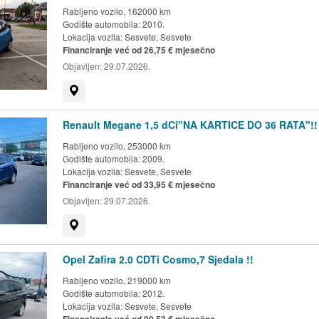
Rabljeno vozilo, 162000 km
Godište automobila: 2010.
Lokacija vozila:
Sesvete, Sesvete
Financiranje već od 26,75 € mjesečno
Objavljen:
29.07.2026.
Prikaži na mapi
Renault Megane 1,5 dCi"NA KARTICE DO 36 RATA"!!
Rabljeno vozilo, 253000 km
Godište automobila: 2009.
Lokacija vozila:
Sesvete, Sesvete
Financiranje već od 33,95 € mjesečno
Objavljen:
29.07.2026.
Prikaži na mapi
Opel Zafira 2.0 CDTi Cosmo,7 Sjedala !!
Rabljeno vozilo, 219000 km
Godište automobila: 2012.
Lokacija vozila:
Sesvete, Sesvete