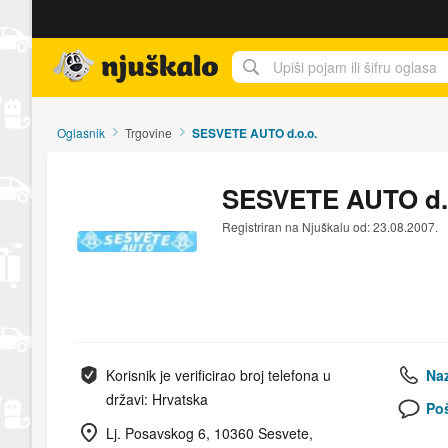
Njuškalo naslovnica
Oglasnik
Trgovine
SESVETE AUTO d.o.o.
SESVETE AUTO d.
Registriran na Njuškalu od: 23.08.2007.
Korisnik je verificirao broj telefona u
Naz
državi: Hrvatska
Poš
Lj. Posavskog 6, 10360 Sesvete,