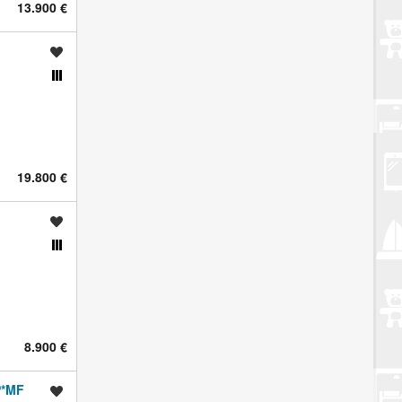
13.900 €
Spremi oglas
Usporedi s drugim oglasima
19.800 €
Spremi oglas
Usporedi s drugim oglasima
8.900 €
P*MF
Spremi oglas