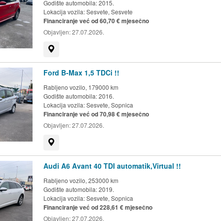
Godište automobila: 2015.
Lokacija vozila:
Sesvete, Sesvete
Financiranje već od 60,70 € mjesečno
Objavljen:
27.07.2026.
Prikaži na mapi
Ford B-Max 1,5 TDCi !!
Rabljeno vozilo, 179000 km
Godište automobila: 2016.
Lokacija vozila:
Sesvete, Sopnica
Financiranje već od 70,98 € mjesečno
Objavljen:
27.07.2026.
Prikaži na mapi
Audi A6 Avant 40 TDI automatik,Virtual !!
Rabljeno vozilo, 253000 km
Godište automobila: 2019.
Lokacija vozila:
Sesvete, Sopnica
Financiranje već od 228,61 € mjesečno
Objavljen:
27.07.2026.