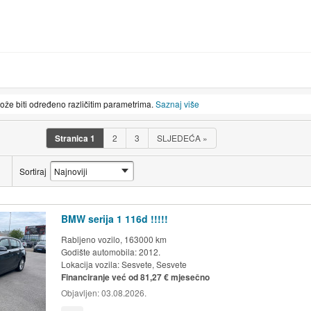
može biti određeno različitim parametrima.
Saznaj više
Stranica
1
2
3
SLJEDEĆA
»
Sortiraj
BMW serija 1 116d !!!!!
Rabljeno vozilo, 163000 km
Godište automobila: 2012.
Lokacija vozila:
Sesvete, Sesvete
Financiranje već od 81,27 € mjesečno
Objavljen:
03.08.2026.