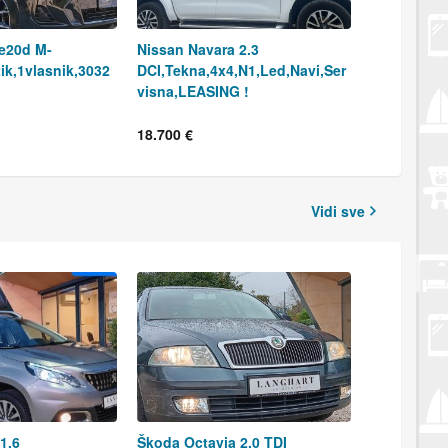
e20d M-
Nissan Navara 2.3
ik,1vlasnik,3032
DCI,Tekna,4x4,N1,Led,Navi,Ser
visna,LEASING !
18.700 €
Vidi sve
1,6
Škoda Octavia 2,0 TDI