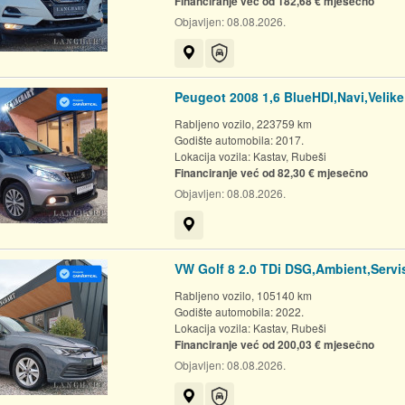
Financiranje već od 182,68 € mjesečno
Objavljen:
08.08.2026.
Prikaži na mapi
Auto-jamstvo
Peugeot 2008 1,6 BlueHDI,Navi,Velik
Rabljeno vozilo, 223759 km
Godište automobila: 2017.
Lokacija vozila:
Kastav, Rubeši
Financiranje već od 82,30 € mjesečno
Objavljen:
08.08.2026.
Prikaži na mapi
VW Golf 8 2.0 TDi DSG,Ambient,Serv
Rabljeno vozilo, 105140 km
Godište automobila: 2022.
Lokacija vozila:
Kastav, Rubeši
Financiranje već od 200,03 € mjesečno
Objavljen:
08.08.2026.
Prikaži na mapi
Auto-jamstvo