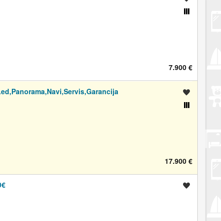
Usporedi s drugim oglasima
7.900 €
ed,Panorama,Navi,Servis,Garancija
Spremi oglas
Usporedi s drugim oglasima
17.900 €
0€
Spremi oglas