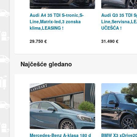
Audi A4 35 TDI S-tronic,S-
Audi Q3 35 TDI S
Line,Matrix-led,3 zonska
Line,Servisna,L
klima,LEASING !
UČEŠĆA !
29.750 €
31.490 €
Najčešće gledano
Mercedes-Benz A-klasa 180 d
BMW X3 xDrive2