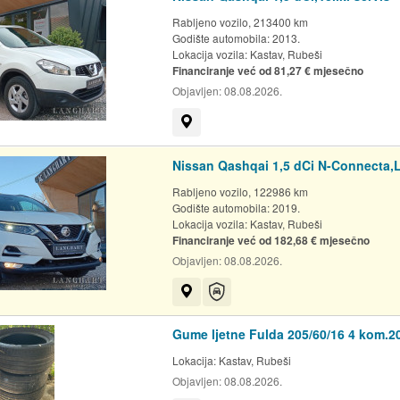
Rabljeno vozilo, 213400 km
Godište automobila: 2013.
Lokacija vozila:
Kastav, Rubeši
Financiranje već od 81,27 € mjesečno
Objavljen:
08.08.2026.
Prikaži na mapi
Nissan Qashqai 1,5 dCi N-Connecta,L
Rabljeno vozilo, 122986 km
Godište automobila: 2019.
Lokacija vozila:
Kastav, Rubeši
Financiranje već od 182,68 € mjesečno
Objavljen:
08.08.2026.
Prikaži na mapi
Auto-jamstvo
Gume ljetne Fulda 205/60/16 4 kom.2
Lokacija:
Kastav, Rubeši
Objavljen:
08.08.2026.