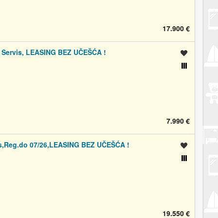
17.900 €
e Servis, LEASING BEZ UČEŠĆA !
Spremi oglas
Usporedi s drugim oglasima
7.990 €
is,Reg.do 07/26,LEASING BEZ UČEŠĆA !
Spremi oglas
Usporedi s drugim oglasima
19.550 €