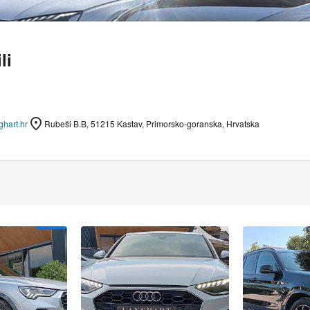
li
ghart.hr
Rubeši B.B, 51215 Kastav, Primorsko-goranska, Hrvatska