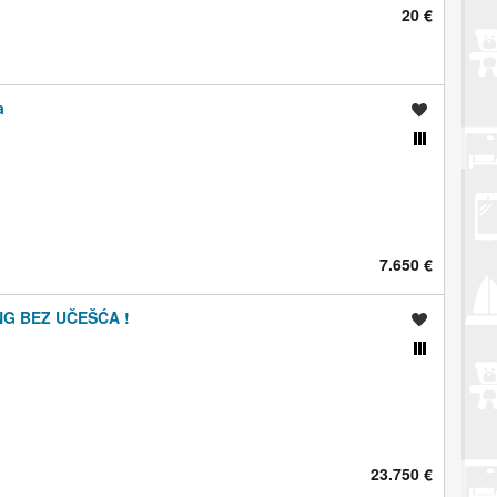
20 €
a
Spremi oglas
Usporedi s drugim oglasima
7.650 €
ING BEZ UČEŠĆA !
Spremi oglas
Usporedi s drugim oglasima
23.750 €