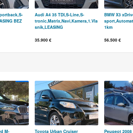
portback,S-
Audi A4 35 TDI,S-Line,S-
BMW X3 xDriv
EASING BEZ
tronic,Matrix,Navi,Kamera,1.Vla
sport,Automat
snik,LEASING
1km
35.900 €
56.500 €
0d M-
Toyota Urban Cruiser
Peugeot 2008 