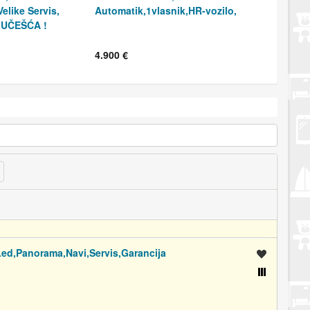
elike Servis,
Automatik,1vlasnik,HR-vozilo,
 UČEŠĆA !
4.900 €
ed,Panorama,Navi,Servis,Garancija
Spremi oglas
Usporedi s drugim oglasima