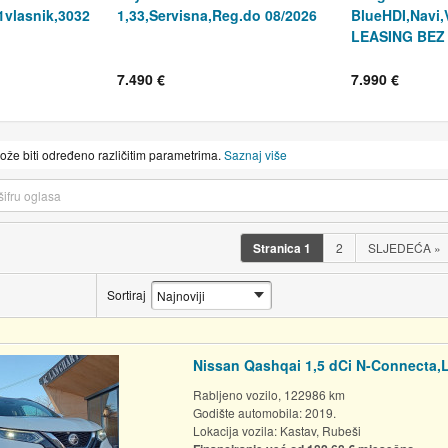
1vlasnik,3032
1,33,Servisna,Reg.do 08/2026
BlueHDI,Navi,V
LEASING BEZ
7.490 €
7.990 €
može biti određeno različitim parametrima.
Saznaj više
Stranica
1
2
SLJEDEĆA
»
Sortiraj
Nissan Qashqai 1,5 dCi N-Connecta,L
Rabljeno vozilo, 122986 km
Godište automobila: 2019.
Lokacija vozila:
Kastav, Rubeši