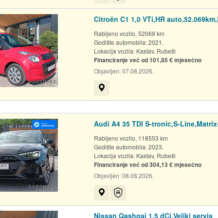
Citroën C1 1,0 VTi,HR auto,52.069k
Rabljeno vozilo, 52069 km
Godište automobila: 2021.
Lokacija vozila:
Kastav, Rubeši
Financiranje već od 101,85 € mjesečno
Objavljen:
07.08.2026.
Prikaži na mapi
Audi A4 35 TDI S-tronic,S-Line,Matri
Rabljeno vozilo, 118553 km
Godište automobila: 2023.
Lokacija vozila:
Kastav, Rubeši
Financiranje već od 304,13 € mjesečno
Objavljen:
08.08.2026.
Prikaži na mapi
Auto-jamstvo
Nissan Qashqai 1,5 dCi,Veliki servis