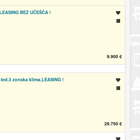
m,LEASING BEZ UČEŠĆA !
Spremi oglas
Usporedi s drugim oglasima
9.900 €
x-led,3 zonska klima,LEASING !
Spremi oglas
Usporedi s drugim oglasima
29.750 €
Spremi oglas