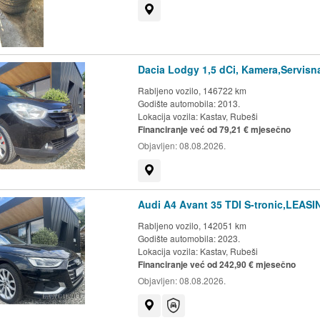
Prikaži na mapi
Dacia Lodgy 1,5 dCi, Kamera,Servisn
Rabljeno vozilo, 146722 km
Godište automobila: 2013.
Lokacija vozila:
Kastav, Rubeši
Financiranje već od 79,21 € mjesečno
Objavljen:
08.08.2026.
Prikaži na mapi
Audi A4 Avant 35 TDI S-tronic,LEAS
Rabljeno vozilo, 142051 km
Godište automobila: 2023.
Lokacija vozila:
Kastav, Rubeši
Financiranje već od 242,90 € mjesečno
Objavljen:
08.08.2026.
Prikaži na mapi
Auto-jamstvo