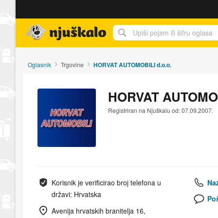
Njuškalo naslovnica
Oglasnik
Trgovine
HORVAT AUTOMOBILI d.o.o.
HORVAT AUTOMOBI
Registriran na Njuškalu od: 07.09.2007.
Korisnik je verificirao broj telefona u
Naz
državi: Hrvatska
Poš
Avenija hrvatskih branitelja 16,