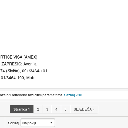
RTICE VISA (AMEX),
) ZAPREŠIĆ: Avenija
474 (Siniša), 091/3464-101
: 01/3464-100, Mob:
može biti određeno različitim parametrima.
Saznaj više
Stranica
1
2
3
4
5
SLJEDEĆA
»
Sortiraj