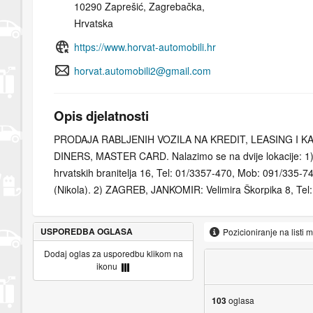
10290 Zaprešić, Zagrebačka,
Hrvatska
https://www.horvat-automobili.hr
horvat.automobili2@gmail.com
Opis djelatnosti
PRODAJA RABLJENIH VOZILA NA KREDIT, LEASING I KA
DINERS, MASTER CARD. Nalazimo se na dvije lokacije: 1
hrvatskih branitelja 16, Tel: 01/3357-470, Mob: 091/335-7
(Nikola). 2) ZAGREB, JANKOMIR: Velimira Škorpika 8, Tel
091/5005-696 (Đaja), 091/335-7470 (Marko).
USPOREDBA OGLASA
Pozicioniranje na listi 
Dodaj oglas za usporedbu klikom na
ikonu
103
oglasa