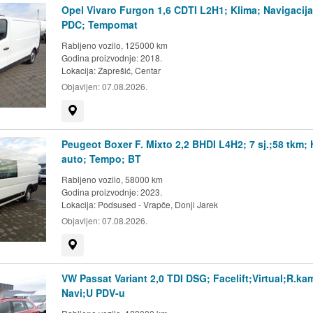
Opel Vivaro Furgon 1,6 CDTI L2H1; Klima; Navigacija
PDC; Tempomat
Rabljeno vozilo, 125000 km
Godina proizvodnje: 2018.
Lokacija:
Zaprešić, Centar
Objavljen:
07.08.2026.
Prikaži na mapi
Peugeot Boxer F. Mixto 2,2 BHDI L4H2; 7 sj.;58 tkm;
auto; Tempo; BT
Rabljeno vozilo, 58000 km
Godina proizvodnje: 2023.
Lokacija:
Podsused - Vrapče, Donji Jarek
Objavljen:
07.08.2026.
Prikaži na mapi
VW Passat Variant 2,0 TDI DSG; Facelift;Virtual;R.ka
Navi;U PDV-u