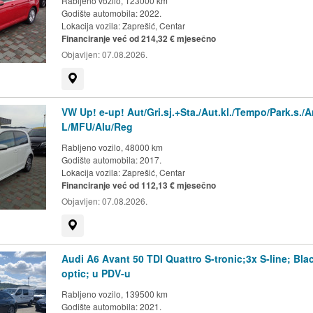
Rabljeno vozilo, 123000 km
Godište automobila: 2022.
Lokacija vozila:
Zaprešić, Centar
Financiranje već od 214,32 € mjesečno
Objavljen:
07.08.2026.
Prikaži na mapi
VW Up! e-up! Aut/Gri.sj.+Sta./Aut.kl./Tempo/Park.s./
L/MFU/Alu/Reg
Rabljeno vozilo, 48000 km
Godište automobila: 2017.
Lokacija vozila:
Zaprešić, Centar
Financiranje već od 112,13 € mjesečno
Objavljen:
07.08.2026.
Prikaži na mapi
Audi A6 Avant 50 TDI Quattro S-tronic;3x S-line; Bla
optic; u PDV-u
Rabljeno vozilo, 139500 km
Godište automobila: 2021.