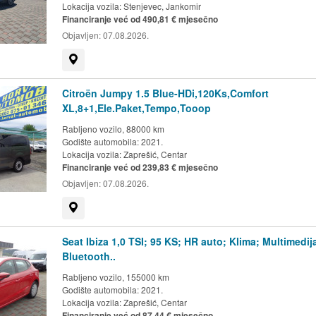
Lokacija vozila:
Stenjevec, Jankomir
Financiranje već od 490,81 € mjesečno
Objavljen:
07.08.2026.
Prikaži na mapi
Citroën Jumpy 1.5 Blue-HDi,120Ks,Comfort
XL,8+1,Ele.Paket,Tempo,Tooop
Rabljeno vozilo, 88000 km
Godište automobila: 2021.
Lokacija vozila:
Zaprešić, Centar
Financiranje već od 239,83 € mjesečno
Objavljen:
07.08.2026.
Prikaži na mapi
Seat Ibiza 1,0 TSI; 95 KS; HR auto; Klima; Multimedij
Bluetooth..
Rabljeno vozilo, 155000 km
Godište automobila: 2021.
Lokacija vozila:
Zaprešić, Centar
Financiranje već od 87,44 € mjesečno