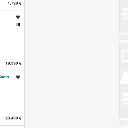
1.790 €
Spremi oglas
Usporedi s drugim oglasima
19.390 €
/Samo
Spremi oglas
23.490 €