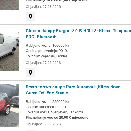
Objavljen:
07.08.2026.
Prikaži na mapi
Citroen Jumpy Furgon 2,0 B-HDI L3; Klima; Tempoam
PDC; Bluetooth
Rabljeno vozilo, 106000 km
Godina proizvodnje: 2019.
Lokacija:
Zaprešić, Centar
Objavljen:
07.08.2026.
Prikaži na mapi
Smart fortwo coupe Pure Automatik,Klima,Nove
Gume,Odlično Stanje,
Rabljeno vozilo, 225000 km
Godište automobila: 2001.
Lokacija vozila:
Stenjevec, Jankomir
Financiranje već od 20,00 € mjesečno
Objavljen:
07.08.2026.