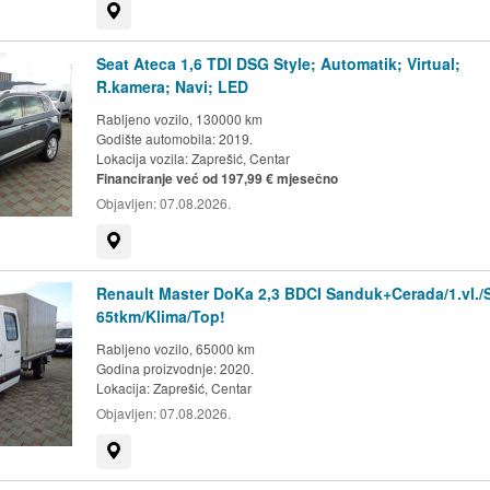
Prikaži na mapi
Seat Ateca 1,6 TDI DSG Style; Automatik; Virtual;
R.kamera; Navi; LED
Rabljeno vozilo, 130000 km
Godište automobila: 2019.
Lokacija vozila:
Zaprešić, Centar
Financiranje već od 197,99 € mjesečno
Objavljen:
07.08.2026.
Prikaži na mapi
Renault Master DoKa 2,3 BDCI Sanduk+Cerada/1.vl.
65tkm/Klima/Top!
Rabljeno vozilo, 65000 km
Godina proizvodnje: 2020.
Lokacija:
Zaprešić, Centar
Objavljen:
07.08.2026.
Prikaži na mapi