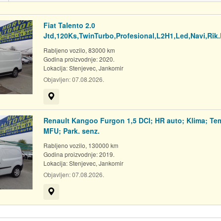
Fiat Talento 2.0
Jtd,120Ks,TwinTurbo,Profesional,L2H1,Led,Navi,Rik
Rabljeno vozilo, 83000 km
Godina proizvodnje: 2020.
Lokacija:
Stenjevec, Jankomir
Objavljen:
07.08.2026.
Prikaži na mapi
Renault Kangoo Furgon 1,5 DCI; HR auto; Klima; Te
MFU; Park. senz.
Rabljeno vozilo, 130000 km
Godina proizvodnje: 2019.
Lokacija:
Stenjevec, Jankomir
Objavljen:
07.08.2026.
Prikaži na mapi