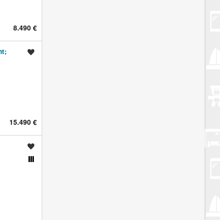
8.490 €
t;
Spremi oglas
15.490 €
Spremi oglas
Usporedi s drugim oglasima