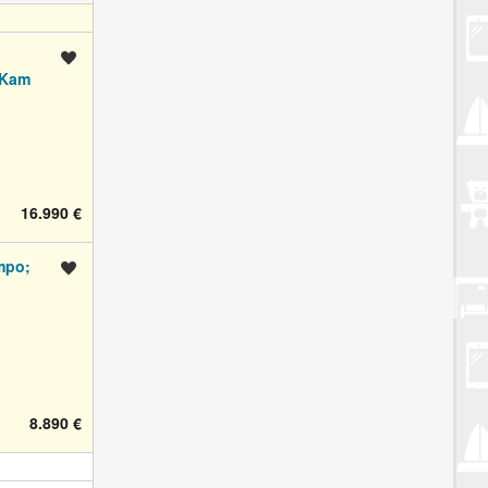
Spremi oglas
.Kam
16.990 €
mpo;
Spremi oglas
8.890 €