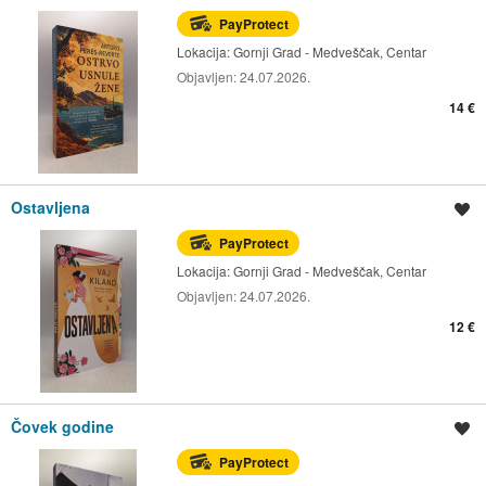
PayProtect
Lokacija:
Gornji Grad - Medveščak, Centar
Objavljen:
24.07.2026.
14 €
Ostavljena
Spremi oglas
PayProtect
Lokacija:
Gornji Grad - Medveščak, Centar
Objavljen:
24.07.2026.
12 €
Čovek godine
Spremi oglas
PayProtect