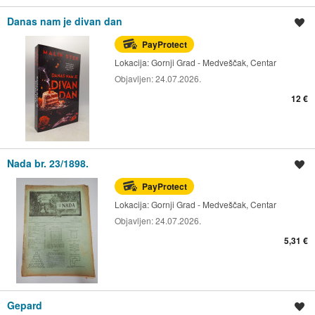
Danas nam je divan dan
Spremi oglas
PayProtect
Lokacija:
Gornji Grad - Medveščak, Centar
Objavljen:
24.07.2026.
12 €
Nada br. 23/1898.
Spremi oglas
PayProtect
Lokacija:
Gornji Grad - Medveščak, Centar
Objavljen:
24.07.2026.
5,31 €
Gepard
Spremi oglas