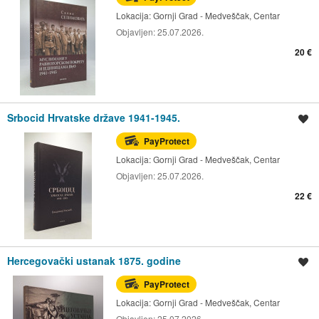
Lokacija:
Gornji Grad - Medveščak, Centar
Objavljen:
25.07.2026.
20 €
Srbocid Hrvatske države 1941-1945.
Spremi oglas
PayProtect
Lokacija:
Gornji Grad - Medveščak, Centar
Objavljen:
25.07.2026.
22 €
Hercegovački ustanak 1875. godine
Spremi oglas
PayProtect
Lokacija:
Gornji Grad - Medveščak, Centar
Objavljen:
25.07.2026.