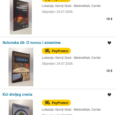
Lokacija:
Gornji Grad - Medveščak, Centar
Objavljen:
24.07.2026.
15 €
Solunska 28: O novcu i strastima
Spremi oglas
PayProtect
Lokacija:
Gornji Grad - Medveščak, Centar
Objavljen:
24.07.2026.
12 €
Kći divljeg cveća
Spremi oglas
PayProtect
Lokacija:
Gornji Grad - Medveščak, Centar