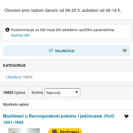
Otvoreni smo radnim danom od 09-20 h, subotom od 09-14 h.
Naša internet trgovina, naravno otvorena je od 0-24 sata.
Pozicioniranje na listi može biti određeno različitim parametrima.
Antikvarijat Biblos je znanstveni antikvarijat specijaliziran za otkup
Saznaj više
i prodaju starih i rijetkih izdanja hrvatskih i stranih knjiga te
zemljovida i veduta (1500 - 1900 g.). Osnovna djelatnost
SORTIRAJ
NAJNOVIJI
antikvarijata Biblos je repatrijacija hrvatske knjižne i kartografske
baštine, dakle, vraćanje hrvatskih knjiga i zemljovida razbacanih
KATEGORIJE
po svijetu njihovom izvorištu.
Literatura
19854
19853
oglasa
Sortiraj
Njuškalo oglasi
Muslimani u Ravnogorskom pokretu i jedinicama JVuO
Spremi oglas
1941-1945
PayProtect