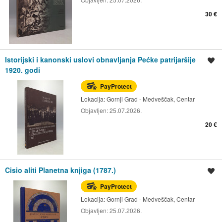
30 €
Istorijski i kanonski uslovi obnavljanja Pećke patrijaršije
Spremi oglas
1920. godi
PayProtect
Lokacija:
Gornji Grad - Medveščak, Centar
Objavljen:
25.07.2026.
20 €
Cisio aliti Planetna knjiga (1787.)
Spremi oglas
PayProtect
Lokacija:
Gornji Grad - Medveščak, Centar
Objavljen:
25.07.2026.