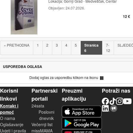
Lokacija:
Gornji Grad - Medveščak, Centar
Objavljen:
24.07.2026.
12 €
«
PRETHODNA
1
2
3
4
5
Stranica
7-
SLJEDE
6
12
USPOREDBA OGLASA
Dodaj oglas za usporedbu klikom na ikonu
Korisni
Partnerski
Preuzmi
Potraži nas
linkovi
portali
aplikaciju
Facebook
TikTok
Instagram
YouTu
Kontakt i
24sata
LinkedIn
Njuškalo blog
iOS aplikacija
pomoć
Poslovni
O nama
dnevnik
Android aplikacija
Oglašavanje
Večernji list
Uvjeti i pravila
missMAMA