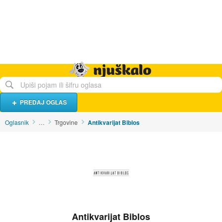
Hrana i piće
Turistički smještaj
Poslovi
Njuškalo naslovnica
PREDAJ OGLAS
Oglasnik
…
Trgovine
Antikvarijat Biblos
Antikvarijat Biblos