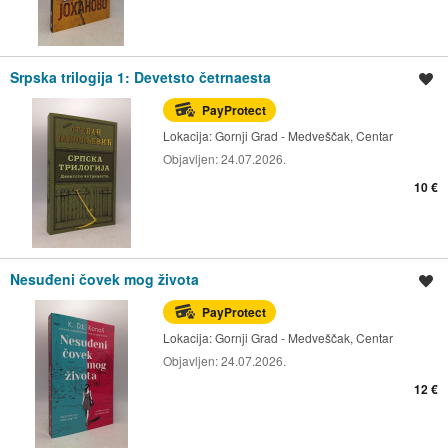
Srpska trilogija 1: Devetsto četrnaesta
Spremi oglas
PayProtect
Lokacija:
Gornji Grad - Medveščak, Centar
Objavljen:
24.07.2026.
10 €
Nesuđeni čovek mog života
Spremi oglas
PayProtect
Lokacija:
Gornji Grad - Medveščak, Centar
Objavljen:
24.07.2026.
12 €