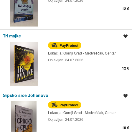
Objavljen:
24.07.2026.
12 €
Tri majke
Spremi oglas
PayProtect
Lokacija:
Gornji Grad - Medveščak, Centar
Objavljen:
24.07.2026.
12 €
Srpsko srce Johanovo
Spremi oglas
PayProtect
Lokacija:
Gornji Grad - Medveščak, Centar
Objavljen:
24.07.2026.
10 €