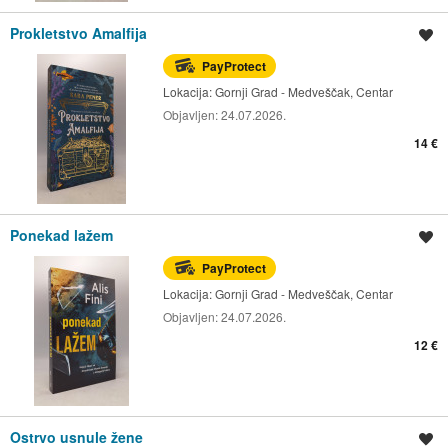
Prokletstvo Amalfija
Spremi oglas
PayProtect
Lokacija:
Gornji Grad - Medveščak, Centar
Objavljen:
24.07.2026.
14 €
Ponekad lažem
Spremi oglas
PayProtect
Lokacija:
Gornji Grad - Medveščak, Centar
Objavljen:
24.07.2026.
12 €
Ostrvo usnule žene
Spremi oglas