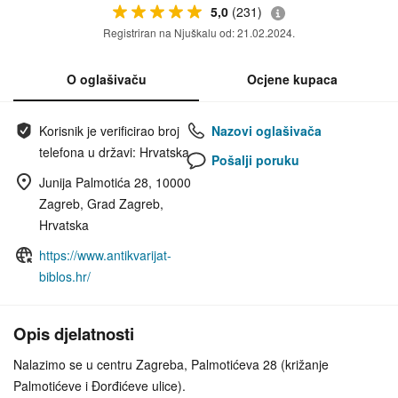
5,0
(231)
Registriran na Njuškalu od: 21.02.2024.
O oglašivaču
Ocjene kupaca
Korisnik je verificirao broj
Nazovi oglašivača
telefona u državi: Hrvatska
Pošalji poruku
Junija Palmotića 28, 10000
Zagreb, Grad Zagreb,
Hrvatska
https://www.antikvarijat-
biblos.hr/
Opis djelatnosti
Nalazimo se u centru Zagreba, Palmotićeva 28 (križanje
Palmotićeve i Đorđićeve ulice).