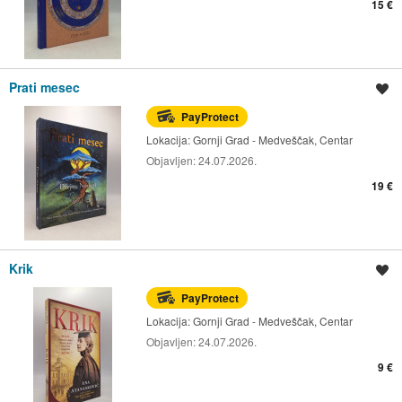
15 €
Prati mesec
Spremi oglas
PayProtect
Lokacija:
Gornji Grad - Medveščak, Centar
Objavljen:
24.07.2026.
19 €
Krik
Spremi oglas
PayProtect
Lokacija:
Gornji Grad - Medveščak, Centar
Objavljen:
24.07.2026.
9 €