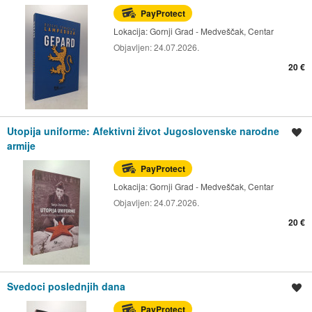
PayProtect
Lokacija:
Gornji Grad - Medveščak, Centar
Objavljen:
24.07.2026.
20 €
Utopija uniforme: Afektivni život Jugoslovenske narodne
Spremi oglas
armije
PayProtect
Lokacija:
Gornji Grad - Medveščak, Centar
Objavljen:
24.07.2026.
20 €
Svedoci poslednjih dana
Spremi oglas
PayProtect