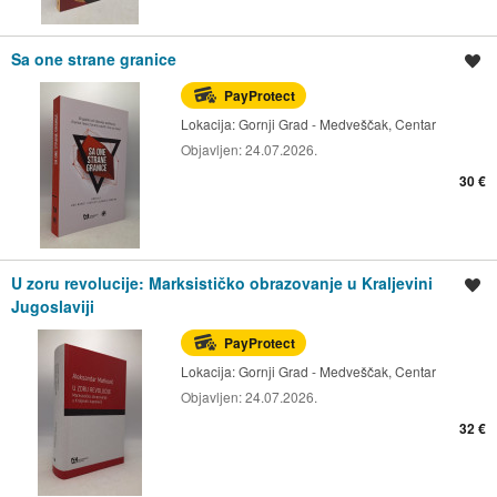
Sa one strane granice
Spremi oglas
PayProtect
Lokacija:
Gornji Grad - Medveščak, Centar
Objavljen:
24.07.2026.
30 €
U zoru revolucije: Marksističko obrazovanje u Kraljevini
Spremi oglas
Jugoslaviji
PayProtect
Lokacija:
Gornji Grad - Medveščak, Centar
Objavljen:
24.07.2026.
32 €