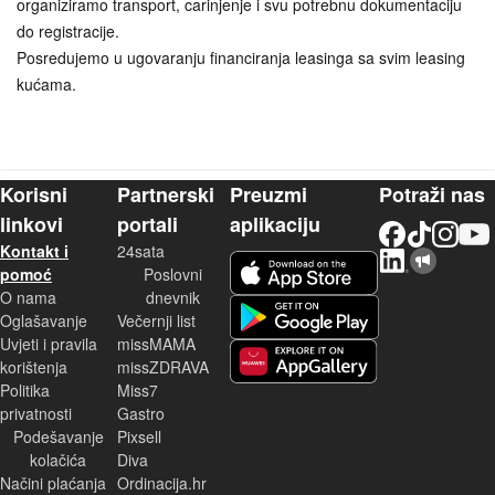
organiziramo transport, carinjenje i svu potrebnu dokumentaciju
do registracije.
Posredujemo u ugovaranju financiranja leasinga sa svim leasing
kućama.
Korisni
Partnerski
Preuzmi
Potraži nas
linkovi
portali
aplikaciju
Facebook
TikTok
Instagram
YouTu
Kontakt i
24sata
LinkedIn
Njuškalo blog
iOS aplikacija
pomoć
Poslovni
O nama
dnevnik
Android aplikacija
Oglašavanje
Večernji list
Uvjeti i pravila
missMAMA
korištenja
missZDRAVA
Huawei aplikacija
Politika
Miss7
privatnosti
Gastro
Podešavanje
Pixsell
kolačića
Diva
Načini plaćanja
Ordinacija.hr