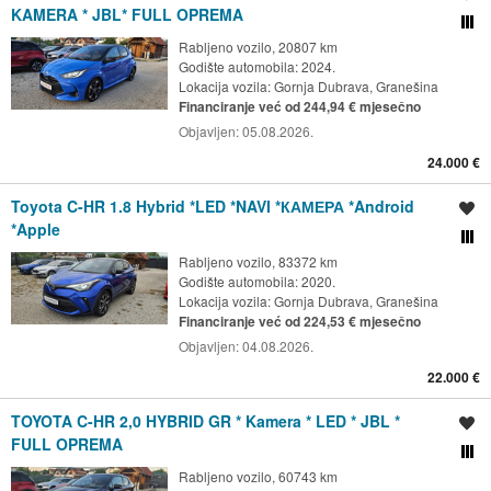
KAMERA * JBL* FULL OPREMA
Usporedi s drugim ogl
Rabljeno vozilo, 20807 km
Godište automobila: 2024.
Lokacija vozila:
Gornja Dubrava, Granešina
Financiranje već od 244,94 € mjesečno
Objavljen:
05.08.2026.
24.000 €
Toyota C-HR 1.8 Hybrid *LED *NAVI *КАМЕРА *Android
Spremi oglas
*Apple
Usporedi s drugim ogl
Rabljeno vozilo, 83372 km
Godište automobila: 2020.
Lokacija vozila:
Gornja Dubrava, Granešina
Financiranje već od 224,53 € mjesečno
Objavljen:
04.08.2026.
22.000 €
TOYOTA C-HR 2,0 HYBRID GR * Kamera * LED * JBL *
Spremi oglas
FULL OPREMA
Usporedi s drugim ogl
Rabljeno vozilo, 60743 km