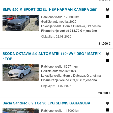
BMW 520 M SPORT DIZEL+HEV HARMAN KAMERA 360°
Spremi oglas
Rabljeno vozilo, 125309 km
Usporedi s drugim ogl
Godište automobila: 2020.
Lokacija vozila:
Gornja Dubrava, Granešina
Financiranje već od 313,72 € mjesečno
Objavljen:
02.08.2026.
31.000 €
SKODA OKTAVIA 2.0 AUTOMATIK 110kWt * DSG * MATRIX
Spremi oglas
* TOP
Usporedi s drugim ogl
Rabljeno vozilo, 82571 km
Godište automobila: 2024.
Lokacija vozila:
Gornja Dubrava, Granešina
Financiranje već od 239,83 € mjesečno
Objavljen:
31.07.2026.
23.500 €
Dacia Sandero 0,9 TCe 90 LPG SERVIS GARANCIJA
Spremi oglas
Rabljeno vozilo, 113000 km
Usporedi s drugim ogl