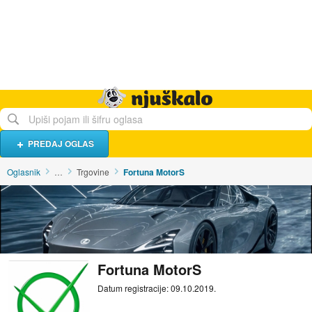
Hrana i piće
Turistički smještaj
Poslovi
Njuškalo naslovnica
PREDAJ OGLAS
Oglasnik
…
Trgovine
Fortuna MotorS
Fortuna MotorS
Datum registracije: 09.10.2019.