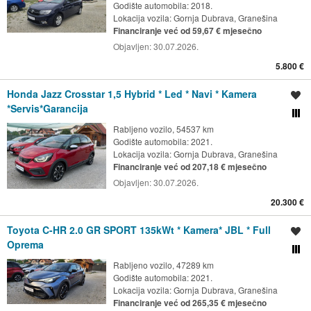
Godište automobila: 2018.
Lokacija vozila:
Gornja Dubrava, Granešina
Financiranje već od 59,67 € mjesečno
Objavljen:
30.07.2026.
5.800 €
Honda Jazz Crosstar 1,5 Hybrid * Led * Navi * Kamera
Spremi oglas
*Servis*Garancija
Usporedi s drugim ogl
Rabljeno vozilo, 54537 km
Godište automobila: 2021.
Lokacija vozila:
Gornja Dubrava, Granešina
Financiranje već od 207,18 € mjesečno
Objavljen:
30.07.2026.
20.300 €
Toyota C-HR 2.0 GR SPORT 135kWt * Kamera* JBL * Full
Spremi oglas
Oprema
Usporedi s drugim ogl
Rabljeno vozilo, 47289 km
Godište automobila: 2021.
Lokacija vozila:
Gornja Dubrava, Granešina
Financiranje već od 265,35 € mjesečno