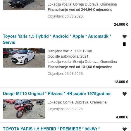
Lokacija vozila:
Gornja Dubrava, Granešina
Financiranje već od 244,94 € mjesečno
Objavljen:
06.08.2026.
24.000 €
Toyota Yaris 1.5 Hybrid * Android * Apple * Automatik *
Spremi oglas
Servis
Usporedi s drugim ogl
Rabljeno vozilo, 178312 km
Godište automobila: 2021.
Lokacija vozila:
Gornja Dubrava, Granešina
Financiranje već od 131,68 € mjesečno
Objavljen:
06.08.2026.
12.800 €
Dnepr MT10 Original * Rikvers * HR papire 1975godine
Spremi oglas
Lokacija:
Gornja Dubrava, Granešina
Objavljen:
06.08.2026.
4.000 €
TOYOTA YARIS 1.5 HYBRID * PREMIERE * 96kWt *
Spremi oglas