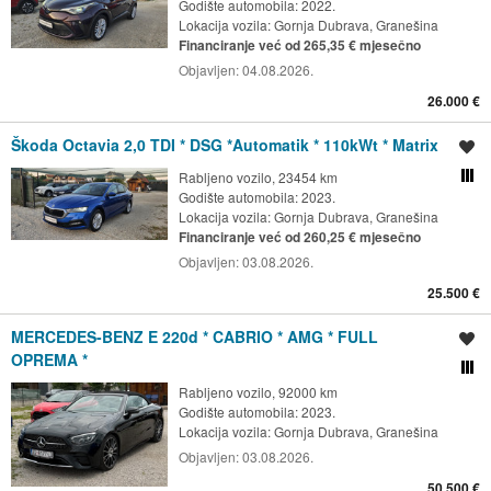
Godište automobila: 2022.
Lokacija vozila:
Gornja Dubrava, Granešina
Financiranje već od 265,35 € mjesečno
Objavljen:
04.08.2026.
26.000 €
Škoda Octavia 2,0 TDI * DSG *Automatik * 110kWt * Matrix
Spremi oglas
Rabljeno vozilo, 23454 km
Usporedi s drugim ogl
Godište automobila: 2023.
Lokacija vozila:
Gornja Dubrava, Granešina
Financiranje već od 260,25 € mjesečno
Objavljen:
03.08.2026.
25.500 €
MERCEDES-BENZ E 220d * CABRIO * AMG * FULL
Spremi oglas
OPREMA *
Usporedi s drugim ogl
Rabljeno vozilo, 92000 km
Godište automobila: 2023.
Lokacija vozila:
Gornja Dubrava, Granešina
Objavljen:
03.08.2026.
50.500 €