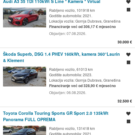
Audi A3 35 TDI 110kWt S Line * Kamera * Virtual
Spremi oglas
Rabljeno vozilo, 101918 km
Usporedi s drugim ogl
Godište automobila: 2021.
Lokacija vozila:
Gornja Dubrava, Granešina
Financiranje već od 306,17 € mjesečno
Objavljen:
07.08.2026.
30.000 €
Škoda Superb, DSG 1.4 PHEV 160kWt, kamera 360°Laurin
Spremi oglas
& Klement
Usporedi s drugim ogl
Rabljeno vozilo, 61013 km
Godište automobila: 2023.
Lokacija vozila:
Gornja Dubrava, Granešina
Financiranje već od 328,90 € mjesečno
Objavljen:
06.08.2026.
32.500 €
Toyota Corolla Touring Sports GR Sport 2.0 135kWt
Spremi oglas
Panorama FULL OPREMA
Usporedi s drugim ogl
Rabljeno vozilo, 131418 km
Godište automobila: 2021.