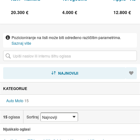
*Servis*Garancija
Servis
20.300 €
4.000 €
12.800 €
Pozicioniranje na listi može biti određeno različitim parametrima.
Saznaj više
SORTIRAJ
NAJNOVIJI
KATEGORIJE
Auto Moto
15
15
oglasa
Sortiraj
Njuškalo oglasi