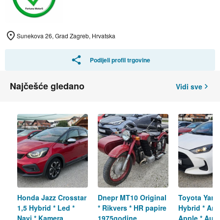
Sunekova 26, Grad Zagreb, Hrvatska
Podijeli profil trgovine
Najčešće gledano
Vidi sve
Honda Jazz Crosstar
Dnepr MT10 Original
Toyota Yaris
1,5 Hybrid * Led *
* Rikvers * HR papire
Hybrid * And
Navi * Kamera
1975godine
Apple * Auto