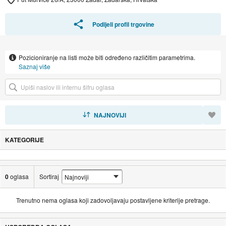
Podijeli profil trgovine
Pozicioniranje na listi može biti određeno različitim parametrima.
Saznaj više
SORTIRAJ
NAJNOVIJI
KATEGORIJE
0
oglasa
Sortiraj
Trenutno nema oglasa koji zadovoljavaju postavljene kriterije pretrage.