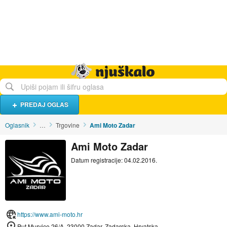
Hrana i piće
Turistički smještaj
Poslovi
Njuškalo naslovnica
PREDAJ OGLAS
Oglasnik
…
Trgovine
Ami Moto Zadar
Ami Moto Zadar
Datum registracije: 04.02.2016.
https://www.ami-moto.hr
Put Murvice 26/A, 23000 Zadar, Zadarska, Hrvatska