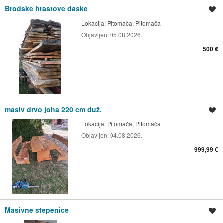
Brodske hrastove daske
Spremi oglas
Lokacija:
Pitomača, Pitomača
Objavljen:
05.08.2026.
500 €
masiv drvo joha 220 cm duž.
Spremi oglas
Lokacija:
Pitomača, Pitomača
Objavljen:
04.08.2026.
999,99 €
Masivne stepenice
Spremi oglas