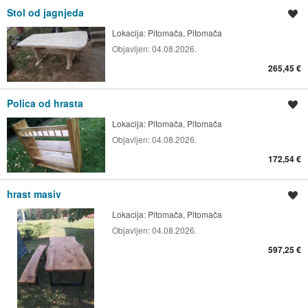
Stol od jagnjeda
Spremi oglas
Lokacija:
Pitomača, Pitomača
Objavljen:
04.08.2026.
265,45 €
Polica od hrasta
Spremi oglas
Lokacija:
Pitomača, Pitomača
Objavljen:
04.08.2026.
172,54 €
hrast masiv
Spremi oglas
Lokacija:
Pitomača, Pitomača
Objavljen:
04.08.2026.
597,25 €