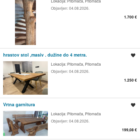
Lokacija:
Pitomača, Pitomača
Objavljen:
04.08.2026.
1.700 €
hrastov stol ,masiv . dužine do 4 metra.
Spremi oglas
Lokacija:
Pitomača, Pitomača
Objavljen:
04.08.2026.
1.250 €
Vrtna garnitura
Spremi oglas
Lokacija:
Pitomača, Pitomača
Objavljen:
04.08.2026.
199,08 €