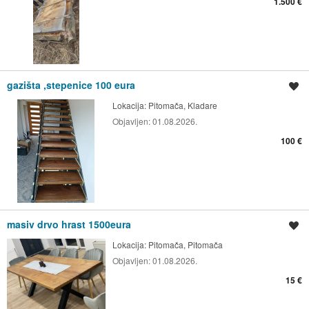
1.500 €
gazišta ,stepenice 100 eura
Spremi oglas
Lokacija:
Pitomača, Kladare
Objavljen:
01.08.2026.
100 €
masiv drvo hrast 1500eura
Spremi oglas
Lokacija:
Pitomača, Pitomača
Objavljen:
01.08.2026.
15 €