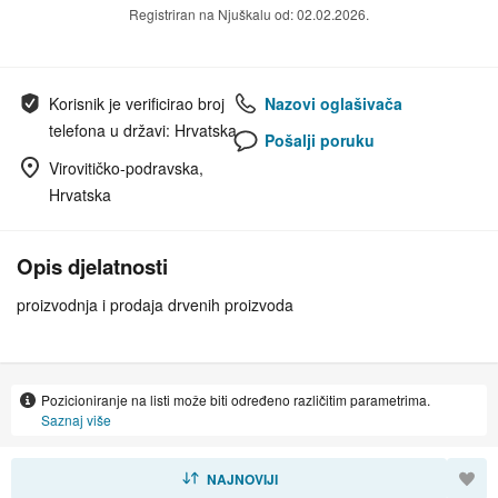
Registriran na Njuškalu od: 02.02.2026.
Korisnik je verificirao broj
Nazovi oglašivača
telefona u državi: Hrvatska
Pošalji poruku
Virovitičko-podravska,
Hrvatska
Opis djelatnosti
proizvodnja i prodaja drvenih proizvoda
Pozicioniranje na listi može biti određeno različitim parametrima.
Saznaj više
SORTIRAJ
NAJNOVIJI