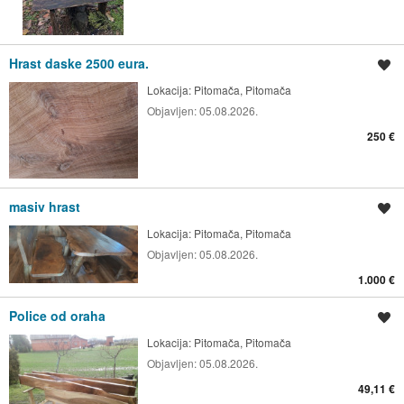
Hrast daske 2500 eura.
Spremi oglas
Lokacija:
Pitomača, Pitomača
Objavljen:
05.08.2026.
250 €
masiv hrast
Spremi oglas
Lokacija:
Pitomača, Pitomača
Objavljen:
05.08.2026.
1.000 €
Police od oraha
Spremi oglas
Lokacija:
Pitomača, Pitomača
Objavljen:
05.08.2026.
49,11 €