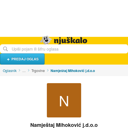
Hrana i piće
Turistički smještaj
Poslovi
Njuškalo naslovnica
PREDAJ OGLAS
Oglasnik
…
Trgovine
Namještaj Mihoković j.d.o.o
N
Namještaj Mihoković j.d.o.o