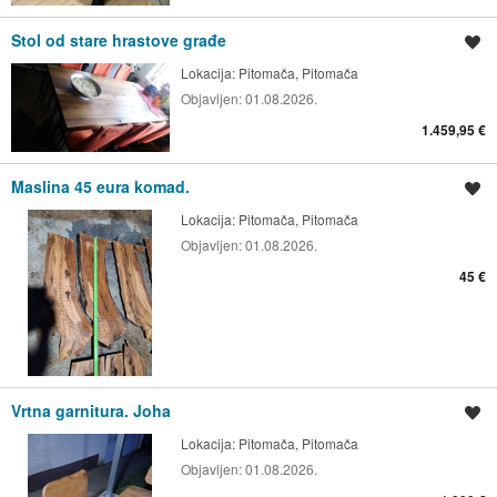
Stol od stare hrastove građe
Spremi oglas
Lokacija:
Pitomača, Pitomača
Objavljen:
01.08.2026.
1.459,95 €
Maslina 45 eura komad.
Spremi oglas
Lokacija:
Pitomača, Pitomača
Objavljen:
01.08.2026.
45 €
Vrtna garnitura. Joha
Spremi oglas
Lokacija:
Pitomača, Pitomača
Objavljen:
01.08.2026.