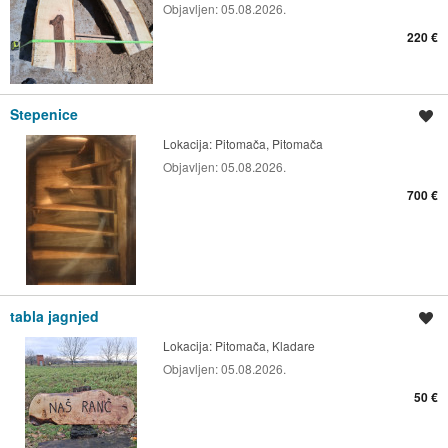
Objavljen:
05.08.2026.
220 €
Stepenice
Spremi oglas
Lokacija:
Pitomača, Pitomača
Objavljen:
05.08.2026.
700 €
tabla jagnjed
Spremi oglas
Lokacija:
Pitomača, Kladare
Objavljen:
05.08.2026.
50 €