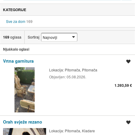
KATEGORIJE
Sve za dom
169
169
oglasa
Sortiraj
Njuškalo oglasi
Vrtna garnitura
Spremi oglas
Lokacija:
Pitomača, Pitomača
Objavljen:
05.08.2026.
1.393,59 €
Orah svježe rezano
Spremi oglas
Lokacija:
Pitomača, Kladare