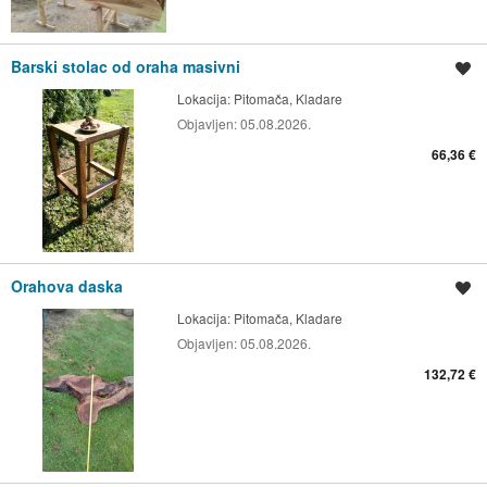
Barski stolac od oraha masivni
Spremi oglas
Lokacija:
Pitomača, Kladare
Objavljen:
05.08.2026.
66,36 €
Orahova daska
Spremi oglas
Lokacija:
Pitomača, Kladare
Objavljen:
05.08.2026.
132,72 €