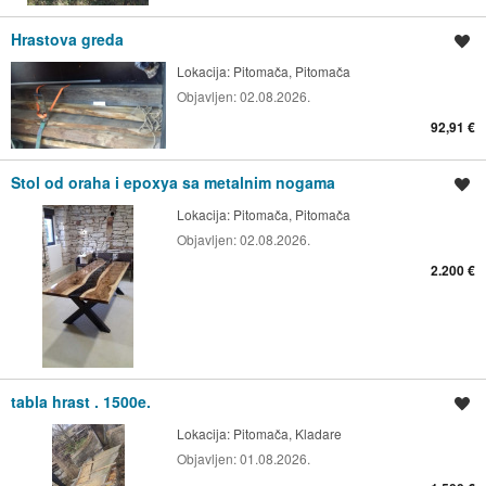
Hrastova greda
Spremi oglas
Lokacija:
Pitomača, Pitomača
Objavljen:
02.08.2026.
92,91 €
Stol od oraha i epoxya sa metalnim nogama
Spremi oglas
Lokacija:
Pitomača, Pitomača
Objavljen:
02.08.2026.
2.200 €
tabla hrast . 1500e.
Spremi oglas
Lokacija:
Pitomača, Kladare
Objavljen:
01.08.2026.