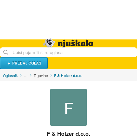
Hrana i piće
Turistički smještaj
Poslovi
Njuškalo naslovnica
PREDAJ OGLAS
Oglasnik
…
Trgovine
F & Holzer d.o.o.
F
F & Holzer d.o.o.