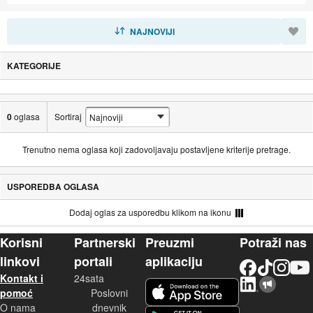
SORTIRAJ
NAJNOVIJI
KATEGORIJE
0
oglasa
Sortiraj
Trenutno nema oglasa koji zadovoljavaju postavljene kriterije pretrage.
USPOREDBA OGLASA
Dodaj oglas za usporedbu klikom na ikonu
Korisni
Partnerski
Preuzmi
Potraži nas
linkovi
portali
aplikaciju
Facebook
TikTok
Instagram
YouTu
Kontakt i
24sata
LinkedIn
Njuškalo blog
iOS aplikacija
pomoć
Poslovni
O nama
dnevnik
Android aplikacija