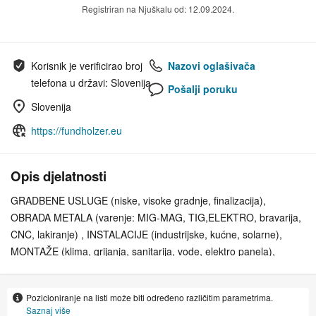
Registriran na Njuškalu od: 12.09.2024.
Korisnik je verificirao broj
Nazovi oglašivača
telefona u državi: Slovenija
Pošalji poruku
Slovenija
https://fundholzer.eu
Opis djelatnosti
GRADBENE USLUGE (niske, visoke gradnje, finalizacija),
OBRADA METALA (varenje: MIG-MAG, TIG,ELEKTRO, bravarija,
CNC, lakiranje) , INSTALACIJE (industrijske, kućne, solarne),
MONTAŽE (klima, grijanja, sanitarija, vode, elektro panela),
REMONT
Pozicioniranje na listi može biti određeno različitim parametrima.
Saznaj više