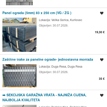
Panel ograda (5mm) 83 x 250 cm (VG / ZG )
Spremi oglas
Lokacija:
Velika Gorica, Kurilovec
Objavljen:
30.07.2026.
19,30 €
Zaštitne trake za panelne ograde- jednostavna montaža
Spremi oglas
Lokacija:
Duga Resa, Duga Resa
Objavljen:
30.07.2026.
35 €
➡️ SEKCIJSKA GARAŽNA VRATA - NAJNIŽA CIJENA,
Spremi oglas
NAJBOLJA KVALITETA
Lokacija:
Bedekovčina, Bedekovčina