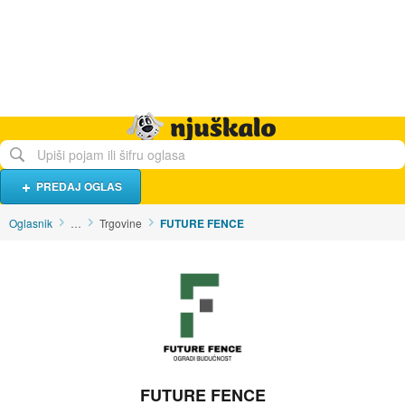
Hrana i piće
Turistički smještaj
Poslovi
Njuškalo naslovnica
PREDAJ OGLAS
Oglasnik
…
Trgovine
FUTURE FENCE
FUTURE FENCE