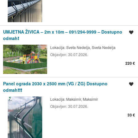
UMJETNA ŽIVICA – 2m x 10m – 091/294-9999 – Dostupno
Spremi oglas
odmah❗
Lokacija:
Sveta Nedelja, Sveta Nedelja
Objavljen:
30.07.2026.
220 €
Panel ograda 2030 x 2500 mm (VG / ZG) Dostupno
Spremi oglas
odmah❗❗❗
Lokacija:
Maksimir, Maksimir
Objavljen:
30.07.2026.
33 €