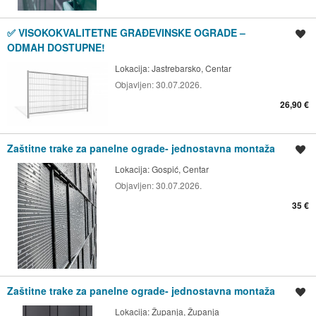
✅ VISOKOKVALITETNE GRAĐEVINSKE OGRADE –
Spremi oglas
ODMAH DOSTUPNE!
Lokacija:
Jastrebarsko, Centar
Objavljen:
30.07.2026.
26,90 €
Zaštitne trake za panelne ograde- jednostavna montaža
Spremi oglas
Lokacija:
Gospić, Centar
Objavljen:
30.07.2026.
35 €
Zaštitne trake za panelne ograde- jednostavna montaža
Spremi oglas
Lokacija:
Županja, Županja