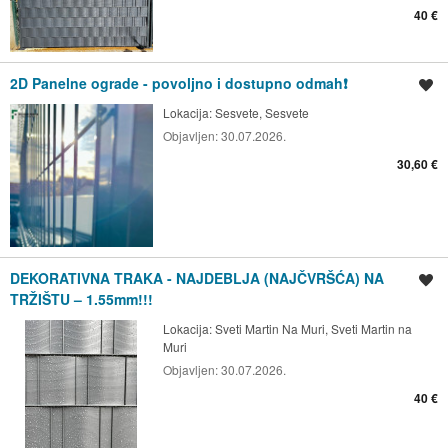
40 €
2D Panelne ograde - povoljno i dostupno odmah❗
Spremi oglas
Lokacija:
Sesvete, Sesvete
Objavljen:
30.07.2026.
30,60 €
DEKORATIVNA TRAKA - NAJDEBLJA (NAJČVRŠĆA) NA
Spremi oglas
TRŽIŠTU – 1.55mm!!!
Lokacija:
Sveti Martin Na Muri, Sveti Martin na
Muri
Objavljen:
30.07.2026.
40 €