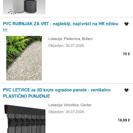
PVC RUBNJAK ZA VRT - najdeblji, najčvršći na HR tržištu
Spremi oglas
!!!
Lokacija:
Pleternica, Brđani
Objavljen:
30.07.2026.
70 €
PVC LETVICE za 3D krute ogradne panele - vertikalno
Spremi oglas
PLASTIČNO PUNJENJE
Lokacija:
Virovitica, Centar
Objavljen:
30.07.2026.
18,99 €