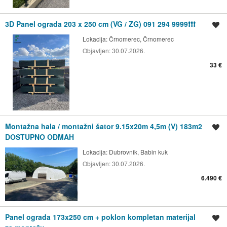
3D Panel ograda 203 x 250 cm (VG / ZG) 091 294 9999❗❗❗
Spremi oglas
Lokacija:
Črnomerec, Črnomerec
Objavljen:
30.07.2026.
33 €
Montažna hala / montažni šator 9.15x20m 4,5m (V) 183m2
Spremi oglas
DOSTUPNO ODMAH
Lokacija:
Dubrovnik, Babin kuk
Objavljen:
30.07.2026.
6.490 €
Panel ograda 173x250 cm + poklon kompletan materijal
Spremi oglas