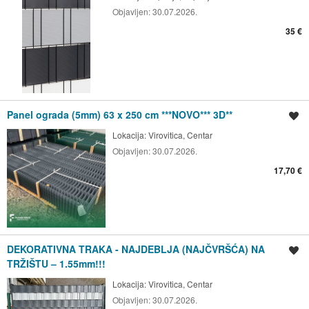
Objavljen:
30.07.2026.
35 €
Panel ograda (5mm) 63 x 250 cm ***NOVO*** 3D**
Spremi oglas
Lokacija:
Virovitica, Centar
Objavljen:
30.07.2026.
17,70 €
DEKORATIVNA TRAKA - NAJDEBLJA (NAJČVRŠĆA) NA
Spremi oglas
TRŽIŠTU – 1.55mm!!!
Lokacija:
Virovitica, Centar
Objavljen:
30.07.2026.