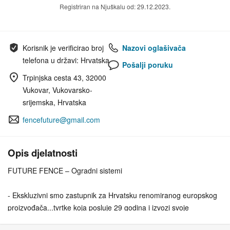
Registriran na Njuškalu od: 29.12.2023.
Korisnik je verificirao broj
Nazovi oglašivača
telefona u državi: Hrvatska
Pošalji poruku
Trpinjska cesta 43, 32000
Vukovar, Vukovarsko-
srijemska, Hrvatska
fencefuture@gmail.com
Opis djelatnosti
FUTURE FENCE – Ogradni sistemi
- Ekskluzivni smo zastupnik za Hrvatsku renomiranog europskog
proizvođača...tvrtke koja posluje 29 godina i izvozi svoje
proizvode u 57 zemalja svijeta.