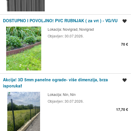
DOSTUPNO I POVOLJNO! PVC RUBNJAK ( za vrt ) - VG/VU
Spremi oglas
Lokacija:
Novigrad, Novigrad
Objavljen:
30.07.2026.
70 €
Akcija! 3D 5mm panelne ograde- više dimenzija, brza
Spremi oglas
isporuka❗
Lokacija:
Nin, Nin
Objavljen:
30.07.2026.
17,70 €