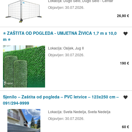
Lokacija:
Dugo Selo, Dugo Selo - Centar
Objavljen:
30.07.2026.
26,90 €
⭐ ZAŠTITA OD POGLEDA - UMJETNA ŽIVICA 1,7 m x 10,0
Spremi oglas
m ⭐
Lokacija:
Osijek, Jug II
Objavljen:
30.07.2026.
190 €
Sjenilo – Zaštita od pogleda – PVC letvice – 123x250 cm –
Spremi oglas
091/294-9999
Lokacija:
Sveta Nedelja, Sveta Nedelja
Objavljen:
30.07.2026.
60 €