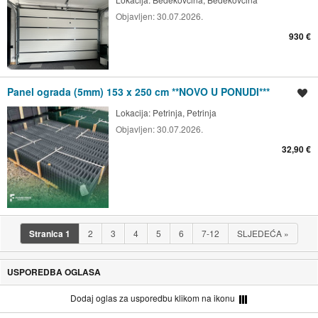
Objavljen:
30.07.2026.
930 €
Panel ograda (5mm) 153 x 250 cm **NOVO U PONUDI***
Spremi oglas
Lokacija:
Petrinja, Petrinja
Objavljen:
30.07.2026.
32,90 €
Stranica
1
2
3
4
5
6
7-12
SLJEDEĆA
»
USPOREDBA OGLASA
Dodaj oglas za usporedbu klikom na ikonu