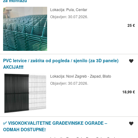
za montažu
Lokacija:
Pula, Centar
Objavljen:
30.07.2026.
25 €
PVC letvice / zaštita od pogleda / sjenilo (za 3D panele)
Spremi oglas
AKCIJA❗❗❗
Lokacija:
Novi Zagreb - Zapad, Blato
Objavljen:
30.07.2026.
18,99 €
✅ VISOKOKVALITETNE GRAĐEVINSKE OGRADE –
Spremi oglas
ODMAH DOSTUPNE!