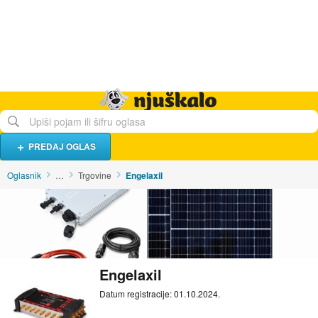
Hrana i piće
Turistički smještaj
Poslovi
Njuškalo naslovnica
PREDAJ OGLAS
Oglasnik
…
Trgovine
Engelaxil
Engelaxil
Datum registracije: 01.10.2024.