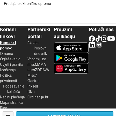
Prodaja elektroničke opreme
Korisni
Partnerski
Preuzmi
Potraži nas
linkovi
portali
aplikaciju
Facebook
TikTok
Instagram
YouTu
Kontakt i
24sata
LinkedIn
Njuškalo blog
iOS aplikacija
pomoć
Poslovni
O nama
dnevnik
Android aplikacija
Oglašavanje
Večernji list
Uvjeti i pravila
missMAMA
korištenja
missZDRAVA
Huawei aplikacija
Politika
Miss7
privatnosti
Gastro
Podešavanje
Pixsell
kolačića
Diva
Načini plaćanja
Ordinacija.hr
Mapa stranica
Blog