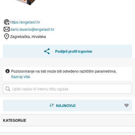
https://engelaxil.hr
dario.levanic@engelaxil.hr
Zagrebačka, Hrvatska
Podijeli profil trgovine
Pozicioniranje na listi može biti određeno različitim parametrima.
Saznaj više
SORTIRAJ
NAJNOVIJI
KATEGORIJE