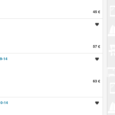
45 €
Spremi oglas
57 €
9-14
Spremi oglas
63 €
0-14
Spremi oglas