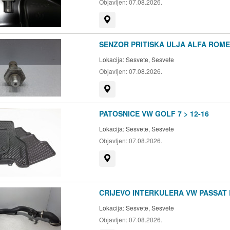
Objavljen:
07.08.2026.
Prikaži na mapi
SENZOR PRITISKA ULJA ALFA ROMEO
Lokacija:
Sesvete, Sesvete
Objavljen:
07.08.2026.
Prikaži na mapi
PATOSNICE VW GOLF 7 > 12-16
Lokacija:
Sesvete, Sesvete
Objavljen:
07.08.2026.
Prikaži na mapi
CRIJEVO INTERKULERA VW PASSAT B
Lokacija:
Sesvete, Sesvete
Objavljen:
07.08.2026.