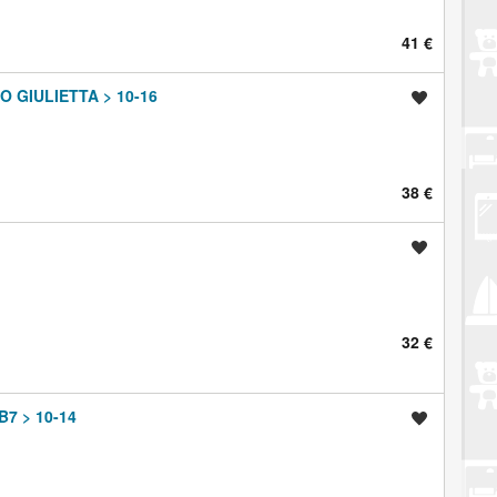
41 €
 GIULIETTA > 10-16
Spremi oglas
38 €
Spremi oglas
32 €
7 > 10-14
Spremi oglas