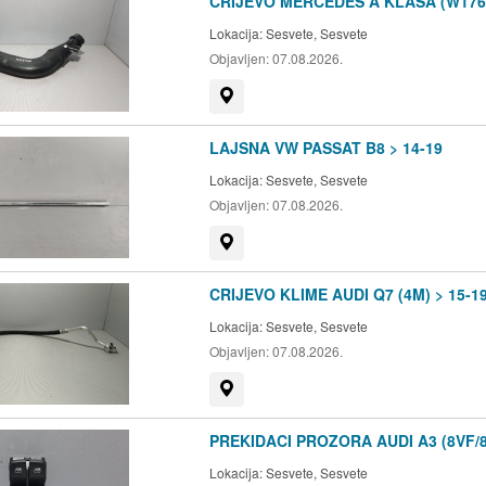
CRIJEVO MERCEDES A KLASA (W176)
Lokacija:
Sesvete, Sesvete
Objavljen:
07.08.2026.
Prikaži na mapi
LAJSNA VW PASSAT B8 > 14-19
Lokacija:
Sesvete, Sesvete
Objavljen:
07.08.2026.
Prikaži na mapi
CRIJEVO KLIME AUDI Q7 (4M) > 15-1
Lokacija:
Sesvete, Sesvete
Objavljen:
07.08.2026.
Prikaži na mapi
PREKIDACI PROZORA AUDI A3 (8VF/8
Lokacija:
Sesvete, Sesvete