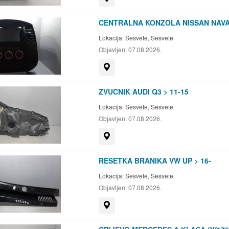
CENTRALNA KONZOLA NISSAN NAVAR
Lokacija:
Sesvete, Sesvete
Objavljen:
07.08.2026.
Prikaži na mapi
ZVUCNIK AUDI Q3 > 11-15
Lokacija:
Sesvete, Sesvete
Objavljen:
07.08.2026.
Prikaži na mapi
RESETKA BRANIKA VW UP > 16-
Lokacija:
Sesvete, Sesvete
Objavljen:
07.08.2026.
Prikaži na mapi