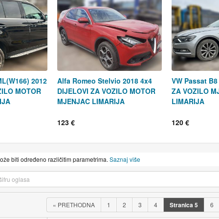
ML(W166) 2012
Alfa Romeo Stelvio 2018 4x4
VW Passat B8
OZILO MOTOR
DIJELOVI ZA VOZILO MOTOR
ZA VOZILO M
IJA
MJENJAC LIMARIJA
LIMARIJA
123 €
120 €
može biti određeno različitim parametrima.
Saznaj više
«
PRETHODNA
1
2
3
4
Stranica
5
6