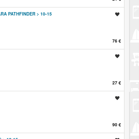
A PATHFINDER > 10-15
Spremi oglas
76 €
Spremi oglas
27 €
Spremi oglas
90 €