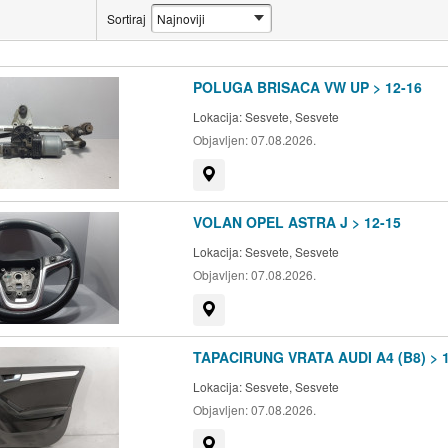
Sortiraj
POLUGA BRISACA VW UP > 12-16
Lokacija:
Sesvete, Sesvete
Objavljen:
07.08.2026.
Prikaži na mapi
VOLAN OPEL ASTRA J > 12-15
Lokacija:
Sesvete, Sesvete
Objavljen:
07.08.2026.
Prikaži na mapi
TAPACIRUNG VRATA AUDI A4 (B8) > 1
Lokacija:
Sesvete, Sesvete
Objavljen:
07.08.2026.
Prikaži na mapi