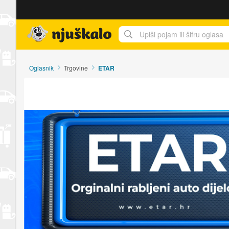
Njuškalo naslovnica
Oglasnik
Trgovine
ETAR