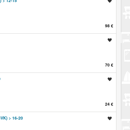
 > 12-15
Spremi oglas
98 €
Spremi oglas
70 €
9
Spremi oglas
24 €
VK) > 16-20
Spremi oglas