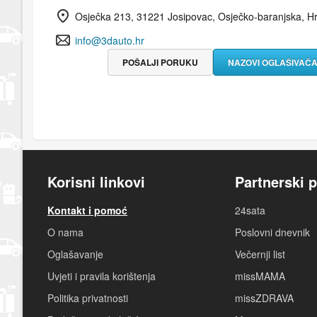
Osječka 213, 31221 Josipovac, Osječko-baranjska, H
info@3dauto.hr
POŠALJI PORUKU
NAZOVI OGLAŠIVAČ
Korisni linkovi
Partnerski p
Kontakt i pomoć
24sata
O nama
Poslovni dnevnik
Oglašavanje
Večernji list
Uvjeti i pravila korištenja
missMAMA
Politika privatnosti
missZDRAVA