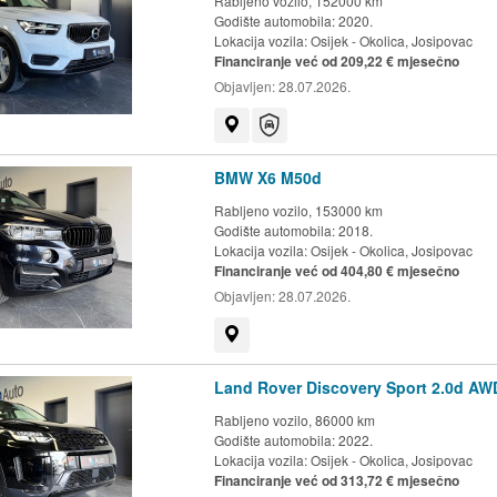
Rabljeno vozilo, 152000 km
Godište automobila: 2020.
Lokacija vozila:
Osijek - Okolica, Josipovac
Financiranje već od 209,22 € mjesečno
Objavljen:
28.07.2026.
Prikaži na mapi
Auto-jamstvo
BMW X6 M50d
Rabljeno vozilo, 153000 km
Godište automobila: 2018.
Lokacija vozila:
Osijek - Okolica, Josipovac
Financiranje već od 404,80 € mjesečno
Objavljen:
28.07.2026.
Prikaži na mapi
Land Rover Discovery Sport 2.0d AWD
Rabljeno vozilo, 86000 km
Godište automobila: 2022.
Lokacija vozila:
Osijek - Okolica, Josipovac
Financiranje već od 313,72 € mjesečno