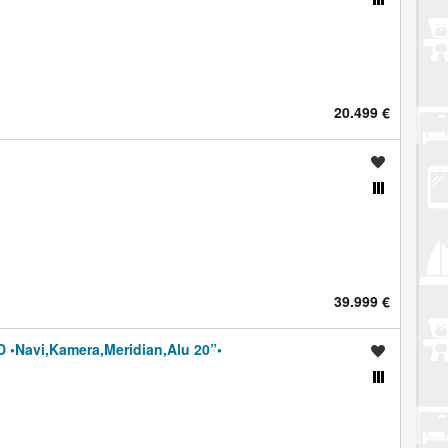
20.499 €
Spremi oglas
Usporedi s drugim oglasima
39.999 €
 •Navi,Kamera,Meridian,Alu 20”•
Spremi oglas
Usporedi s drugim oglasima