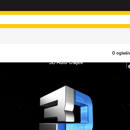
O oglaši