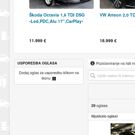
Škoda Octavia 1,6 TDI DSG
VW Arteon 2,0 T
•Led,PDC,Alu 17”,CarPlay•
11.999 €
18.999 €
USPOREDBA OGLASA
Pozicioniranje na listi 
Dodaj oglas za usporedbu klikom na
ikonu
29
oglasa
Njuškalo oglasi