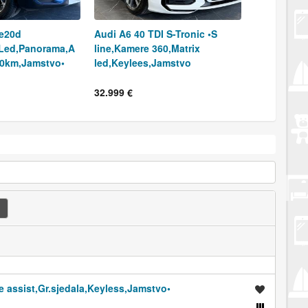
e20d
Audi A6 40 TDI S-Tronic •S
,Led,Panorama,A
line,Kamere 360,Matrix
00km,Jamstvo•
led,Keylees,Jamstvo
32.999 €
 assist,Gr.sjedala,Keyless,Jamstvo•
Spremi oglas
Usporedi s drugim oglasima