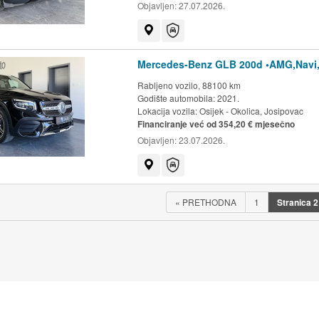
Objavljen:
27.07.2026.
Prikaži na mapi
Auto-jamstvo
Mercedes-Benz GLB 200d •AMG,Navi,
Rabljeno vozilo, 88100 km
Godište automobila: 2021.
Lokacija vozila:
Osijek - Okolica, Josipovac
Financiranje već od 354,20 € mjesečno
Objavljen:
23.07.2026.
Prikaži na mapi
Auto-jamstvo
«
PRETHODNA
1
Stranica
2