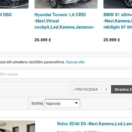
DI DSG
Hyundai Tucson 1,6 CRDi
BMW X1 sDriv
•Navi,Virtual
•Navi,Kamera
cockpit,Led,Kamera,Jamstvo•
mbilight 97 0
20.499 €
25.999 €
može biti određeno različitim parametrima.
Saznaj više
«
PRETHODNA
1
Stranica
2
Sortiraj
Volvo XC40 D3 •Navi,Kamera,Led,Lane