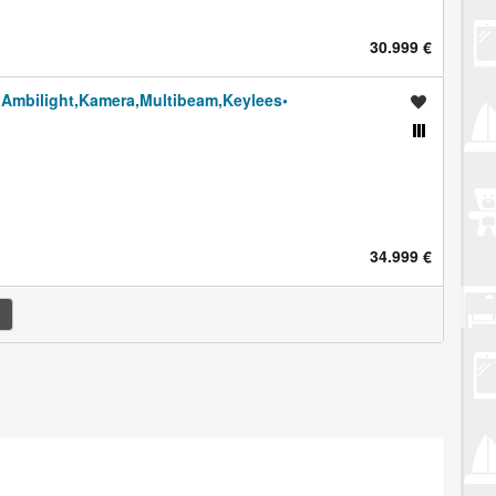
30.999 €
Ambilight,Kamera,Multibeam,Keylees•
Spremi oglas
Usporedi s drugim oglasima
34.999 €