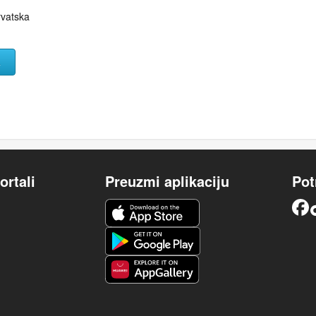
rvatska
A
ortali
Preuzmi aplikaciju
Pot
iOS aplikacija
Facebook
Android aplikacija
Huawei aplikacija