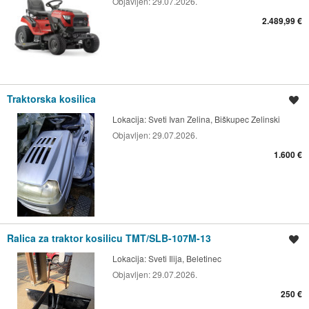
Objavljen:
29.07.2026.
2.489,99 €
Traktorska kosilica
Spremi oglas
Lokacija:
Sveti Ivan Zelina, Biškupec Zelinski
Objavljen:
29.07.2026.
1.600 €
Ralica za traktor kosilicu TMT/SLB-107M-13
Spremi oglas
Lokacija:
Sveti Ilija, Beletinec
Objavljen:
29.07.2026.
250 €