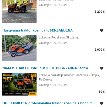
Objavljen:
30.07.2026.
5.200 €
Husqvarna traktor kosilica tc342-ZAMJENA
Spremi oglas
Lokacija:
Podstrana, Strožanac
Objavljen:
29.07.2026.
3.600 €
NAJAM TRAKTORSKE KOSILICE HUSQVARNA TS114
Spremi oglas
Lokacija pružatelja usluge:
Peščenica - Žitnjak,
Peščenica
Objavljen:
29.07.2026.
80 €
OREC RMK151- profesionalna traktor kosilica s bočnim
Spremi oglas