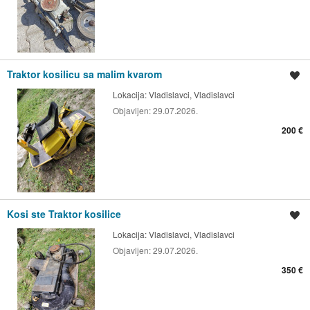
Traktor kosilicu sa malim kvarom
Spremi oglas
Lokacija:
Vladislavci, Vladislavci
Objavljen:
29.07.2026.
200 €
Kosi ste Traktor kosilice
Spremi oglas
Lokacija:
Vladislavci, Vladislavci
Objavljen:
29.07.2026.
350 €