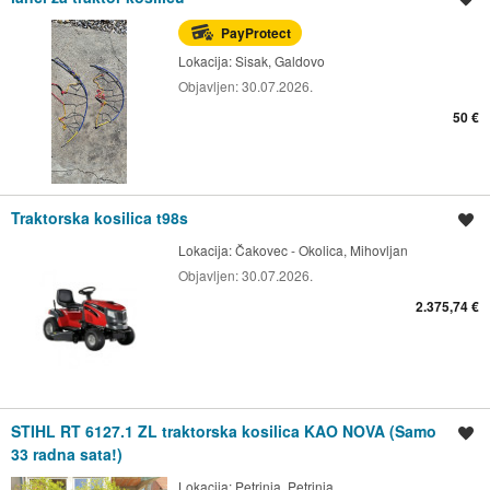
PayProtect
Lokacija:
Sisak, Galdovo
Objavljen:
30.07.2026.
50 €
Traktorska kosilica t98s
Spremi oglas
Lokacija:
Čakovec - Okolica, Mihovljan
Objavljen:
30.07.2026.
2.375,74 €
STIHL RT 6127.1 ZL traktorska kosilica KAO NOVA (Samo
Spremi oglas
33 radna sata!)
Lokacija:
Petrinja, Petrinja