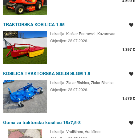
4.599 €
TRAKTORSKA KOSILICA 1.65
Spremi oglas
Lokacija:
Kloštar Podravski, Kozarevac
Objavljen:
28.07.2026.
1.397 €
KOSILICA TRAKTORSKA SOLIS SLGM 1.8
Spremi oglas
Lokacija:
Zlatar-Bistrica, Zlatar-Bistrica
Objavljen:
28.07.2026.
1.576 €
Guma za traktorsku kosilicu 16x7,5-8
Spremi oglas
Lokacija:
Vratišinec, Vratišinec