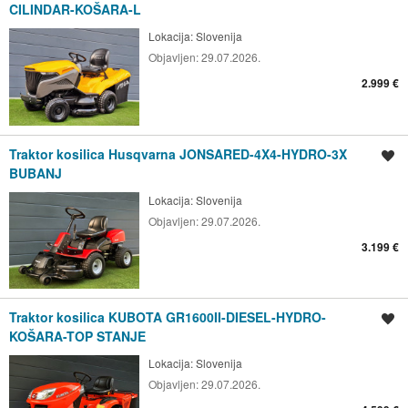
CILINDAR-KOŠARA-L
Lokacija:
Slovenija
Objavljen:
29.07.2026.
2.999 €
Traktor kosilica Husqvarna JONSARED-4X4-HYDRO-3X
Spremi oglas
BUBANJ
Lokacija:
Slovenija
Objavljen:
29.07.2026.
3.199 €
Traktor kosilica KUBOTA GR1600II-DIESEL-HYDRO-
Spremi oglas
KOŠARA-TOP STANJE
Lokacija:
Slovenija
Objavljen:
29.07.2026.