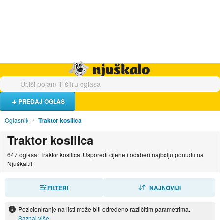
Hrana i piće
Turistički smještaj
Poslovi
Njuškalo naslovnica
PREDAJ OGLAS
Oglasnik
Traktor kosilica
Traktor kosilica
647 oglasa: Traktor kosilica. Usporedi cijene i odaberi najbolju ponudu na
Njuškalu!
FILTERI
SORTIRAJ
NAJNOVIJI
Pozicioniranje na listi može biti određeno različitim parametrima.
Saznaj više