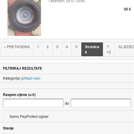
Objavljen:
28.07.2026.
35 €
«
PRETHODNA
1
2
3
4
5
Stranica
7-
SLJEDE
6
12
FILTRIRAJ REZULTATE
Kategorija
(prikaži sve)
Raspon cijene (u €)
do
Samo PayProtect oglasi
Stanje