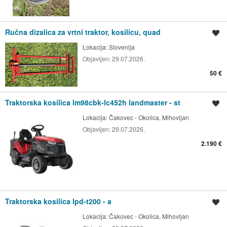
Ručna dizalica za vrtni traktor, kosilicu, quad
Spremi oglas
Lokacija:
Slovenija
Objavljen:
29.07.2026.
50 €
Traktorska kosilica lm98cbk-lc452h landmaster - st
Spremi oglas
Lokacija:
Čakovec - Okolica, Mihovljan
Objavljen:
29.07.2026.
2.190 €
Traktorska kosilica lpd-t200 - a
Spremi oglas
Lokacija:
Čakovec - Okolica, Mihovljan