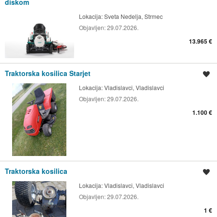
diskom
Lokacija:
Sveta Nedelja, Strmec
Objavljen:
29.07.2026.
13.965 €
Traktorska kosilica Starjet
Spremi oglas
Lokacija:
Vladislavci, Vladislavci
Objavljen:
29.07.2026.
1.100 €
Traktorska kosilica
Spremi oglas
Lokacija:
Vladislavci, Vladislavci
Objavljen:
29.07.2026.
1 €