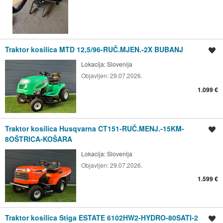
Traktor kosilica MTD 12,5/96-RUČ.MJEN.-2X BUBANJ
Spremi oglas
Lokacija:
Slovenija
Objavljen:
29.07.2026.
1.099 €
Traktor kosilica Husqvarna CT151-RUČ.MENJ.-15KM-
Spremi oglas
8OŠTRICA-KOŠARA
Lokacija:
Slovenija
Objavljen:
29.07.2026.
1.599 €
Traktor kosilica Stiga ESTATE 6102HW2-HYDRO-80SATI-2
Spremi oglas