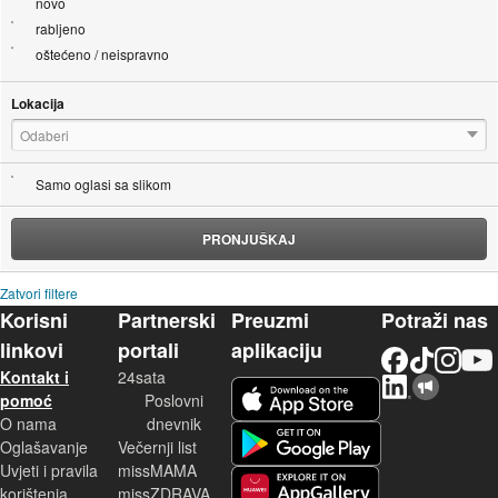
novo
rabljeno
oštećeno / neispravno
Lokacija
Odaberi
Samo oglasi sa slikom
PRONJUŠKAJ
Zatvori filtere
Korisni
Partnerski
Preuzmi
Potraži nas
linkovi
portali
aplikaciju
Facebook
TikTok
Instagram
YouTu
Kontakt i
24sata
LinkedIn
Njuškalo blog
iOS aplikacija
pomoć
Poslovni
O nama
dnevnik
Android aplikacija
Oglašavanje
Večernji list
Uvjeti i pravila
missMAMA
korištenja
missZDRAVA
Huawei aplikacija