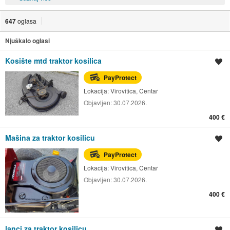
647
oglasa
Njuškalo oglasi
Kosište mtd traktor kosilica
Spremi oglas
PayProtect
Lokacija:
Virovitica, Centar
Objavljen:
30.07.2026.
400 €
Mašina za traktor kosilicu
Spremi oglas
PayProtect
Lokacija:
Virovitica, Centar
Objavljen:
30.07.2026.
400 €
lanci za traktor kosilicu
Spremi oglas