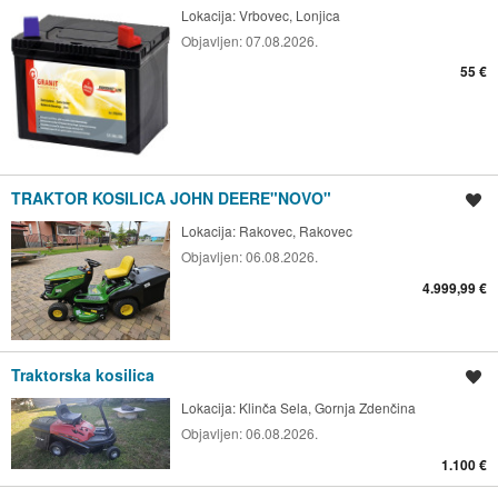
Lokacija:
Vrbovec, Lonjica
Objavljen:
07.08.2026.
55 €
TRAKTOR KOSILICA JOHN DEERE"NOVO"
Spremi oglas
Lokacija:
Rakovec, Rakovec
Objavljen:
06.08.2026.
4.999,99 €
Traktorska kosilica
Spremi oglas
Lokacija:
Klinča Sela, Gornja Zdenčina
Objavljen:
06.08.2026.
1.100 €