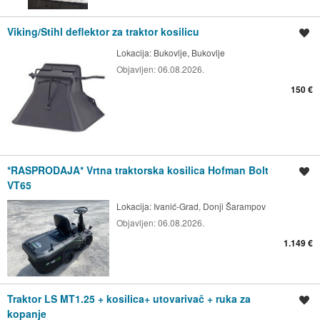
Viking/Stihl deflektor za traktor kosilicu
Spremi oglas
Lokacija:
Bukovlje, Bukovlje
Objavljen:
06.08.2026.
150 €
*RASPRODAJA* Vrtna traktorska kosilica Hofman Bolt
Spremi oglas
VT65
Lokacija:
Ivanić-Grad, Donji Šarampov
Objavljen:
06.08.2026.
1.149 €
Traktor LS MT1.25 + kosilica+ utovarivač + ruka za
Spremi oglas
kopanje