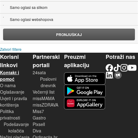
Samo oglasi sa slikom
Samo oglasi webshopova
PRONJUŠKAJ
Zatvori filtere
Korisni
Partnerski
Preuzmi
Potraži nas
linkovi
portali
aplikaciju
Facebook
TikTok
Instagram
YouTu
Kontakt i
24sata
LinkedIn
Njuškalo blog
iOS aplikacija
pomoć
Poslovni
O nama
dnevnik
Android aplikacija
Oglašavanje
Večernji list
Uvjeti i pravila
missMAMA
korištenja
missZDRAVA
Huawei aplikacija
Politika
Miss7
privatnosti
Gastro
Podešavanje
Pixsell
kolačića
Diva
Načini plaćanja
Ordinacija.hr