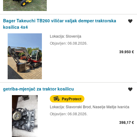
Bager Takeuchi TB260 viličar valjak demper traktorska
Spremi oglas
kosilica 4x4
Lokacija:
Slovenija
Objavljen:
06.08.2026.
39.950 €
getriba-mjenjač za traktor kosilicu
Spremi oglas
PayProtect
Lokacija:
Slavonski Brod, Naselje Matije Ivanića
Objavljen:
06.08.2026.
398,17 €