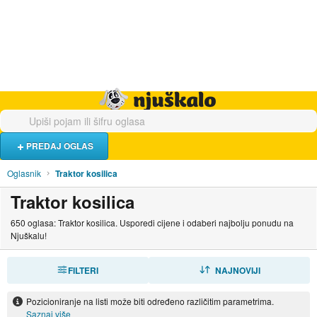
Hrana i piće
Turistički smještaj
Poslovi
Njuškalo naslovnica
PREDAJ OGLAS
Oglasnik
Traktor kosilica
Traktor kosilica
650 oglasa: Traktor kosilica. Usporedi cijene i odaberi najbolju ponudu na
Njuškalu!
FILTERI
SORTIRAJ
NAJNOVIJI
Pozicioniranje na listi može biti određeno različitim parametrima.
Saznaj više