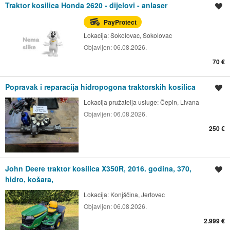
Traktor kosilica Honda 2620 - dijelovi - anlaser
Spremi oglas
PayProtect
Lokacija:
Sokolovac, Sokolovac
Objavljen:
06.08.2026.
70 €
Popravak i reparacija hidropogona traktorskih kosilica
Spremi oglas
Lokacija pružatelja usluge:
Čepin, Livana
Objavljen:
06.08.2026.
250 €
John Deere traktor kosilica X350R, 2016. godina, 370,
Spremi oglas
hidro, košara,
Lokacija:
Konjščina, Jertovec
Objavljen:
06.08.2026.
2.999 €