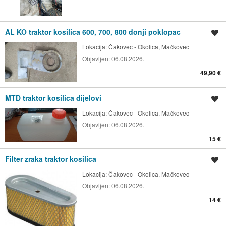
AL KO traktor kosilica 600, 700, 800 donji poklopac
Spremi oglas
Lokacija:
Čakovec - Okolica, Mačkovec
Objavljen:
06.08.2026.
49,90 €
MTD traktor kosilica dijelovi
Spremi oglas
Lokacija:
Čakovec - Okolica, Mačkovec
Objavljen:
06.08.2026.
15 €
Filter zraka traktor kosilica
Spremi oglas
Lokacija:
Čakovec - Okolica, Mačkovec
Objavljen:
06.08.2026.
14 €