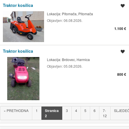
Traktor kosilica
Spremi oglas
Lokacija:
Pitomača, Pitomača
Objavljen:
06.08.2026.
1.100 €
Traktor kosilica
Spremi oglas
Lokacija:
Brdovec, Harmica
Objavljen:
05.08.2026.
800 €
«
PRETHODNA
1
Stranica
3
4
5
6
7-
SLJEDE
2
12