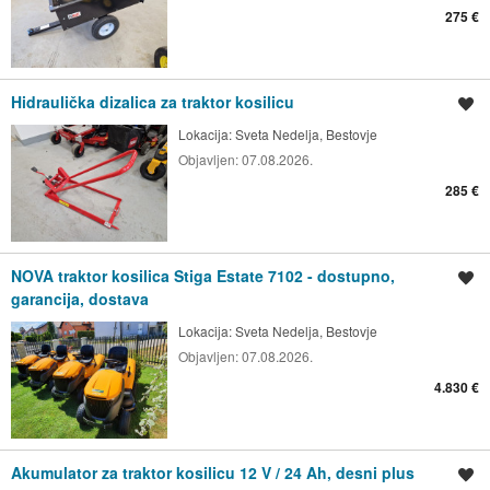
275 €
Hidraulička dizalica za traktor kosilicu
Spremi oglas
Lokacija:
Sveta Nedelja, Bestovje
Objavljen:
07.08.2026.
285 €
NOVA traktor kosilica Stiga Estate 7102 - dostupno,
Spremi oglas
garancija, dostava
Lokacija:
Sveta Nedelja, Bestovje
Objavljen:
07.08.2026.
4.830 €
Akumulator za traktor kosilicu 12 V / 24 Ah, desni plus
Spremi oglas