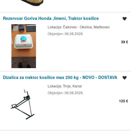
Rezervoar Goriva Honda ,limeni, Traktor kosilice
Spremi oglas
Lokacija:
Čakovec - Okolica, Mačkovec
Objavljen:
06.08.2026.
39 €
Dizalica za traktor kosilice max 250 kg - NOVO - DOSTAVA
Spremi oglas
Lokacija:
Trnje, Kanal
Objavljen:
06.08.2026.
125 €