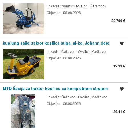
Lokacija:
Ivanić-Grad, Donji Šarampov
Objavljen:
06.08.2026.
22.799 €
kuplung sajle traktor kosilica stiga, al-ko, Johann dere
Spremi oglas
Lokacija:
Čakovec - Okolica, Mačkovec
Objavljen:
06.08.2026.
19,99 €
MTD Šasija za traktor kosilicu sa kompletnom strujom
Spremi oglas
Lokacija:
Čakovec - Okolica, Mačkovec
Objavljen:
06.08.2026.
26,41 €