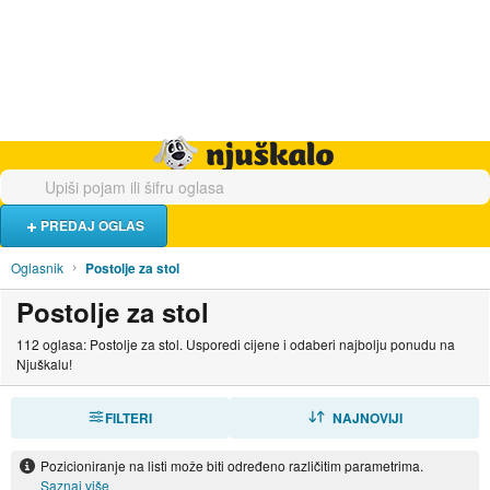
Hrana i piće
Turistički smještaj
Poslovi
Njuškalo naslovnica
PREDAJ OGLAS
Oglasnik
Postolje za stol
Postolje za stol
112 oglasa: Postolje za stol. Usporedi cijene i odaberi najbolju ponudu na
Njuškalu!
FILTERI
SORTIRAJ
NAJNOVIJI
Pozicioniranje na listi može biti određeno različitim parametrima.
Saznaj više