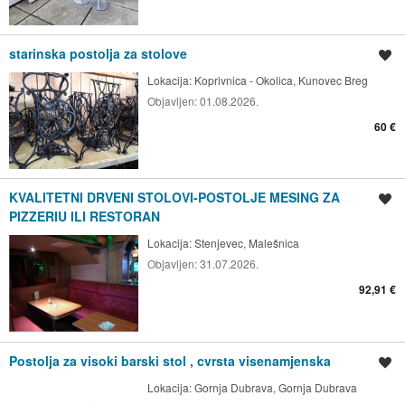
starinska postolja za stolove
Spremi oglas
Lokacija:
Koprivnica - Okolica, Kunovec Breg
Objavljen:
01.08.2026.
60 €
KVALITETNI DRVENI STOLOVI-POSTOLJE MESING ZA
Spremi oglas
PIZZERIU ILI RESTORAN
Lokacija:
Stenjevec, Malešnica
Objavljen:
31.07.2026.
92,91 €
Postolja za visoki barski stol , cvrsta visenamjenska
Spremi oglas
Lokacija:
Gornja Dubrava, Gornja Dubrava