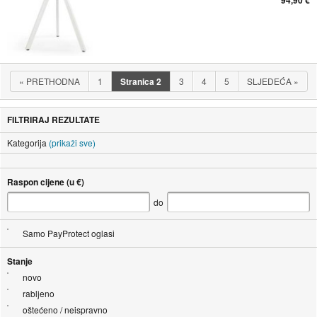
«
PRETHODNA
1
Stranica
2
3
4
5
SLJEDEĆA
»
FILTRIRAJ REZULTATE
Kategorija
(prikaži sve)
Raspon cijene (u €)
do
Samo PayProtect oglasi
Stanje
novo
rabljeno
oštećeno / neispravno