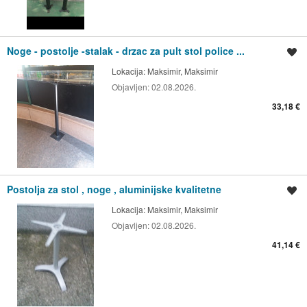
Noge - postolje -stalak - drzac za pult stol police ...
Spremi oglas
Lokacija:
Maksimir, Maksimir
Objavljen:
02.08.2026.
33,18 €
Postolja za stol , noge , aluminijske kvalitetne
Spremi oglas
Lokacija:
Maksimir, Maksimir
Objavljen:
02.08.2026.
41,14 €