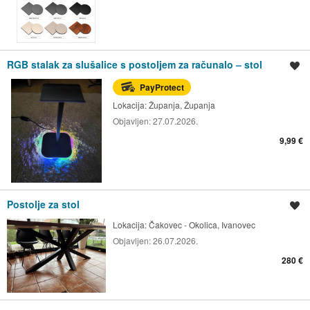
RGB stalak za slušalice s postoljem za računalo – stol
Spremi oglas
PayProtect
Lokacija:
Županja, Županja
Objavljen:
27.07.2026.
9,99 €
Postolje za stol
Spremi oglas
Lokacija:
Čakovec - Okolica, Ivanovec
Objavljen:
26.07.2026.
280 €