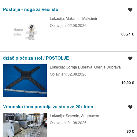
Postolje - noga za veci stol
Spremi oglas
Lokacija:
Maksimir, Maksimir
Objavljen:
02.08.2026.
63,71 €
držač ploče za stol / POSTOLJE
Spremi oglas
Lokacija:
Gornja Dubrava, Gornja Dubrava
Objavljen:
02.08.2026.
19,90 €
Vrhunska inox postolja za stolove 20+ kom
Spremi oglas
Lokacija:
Sesvete, Adamovec
Objavljen:
01.08.2026.
80 €