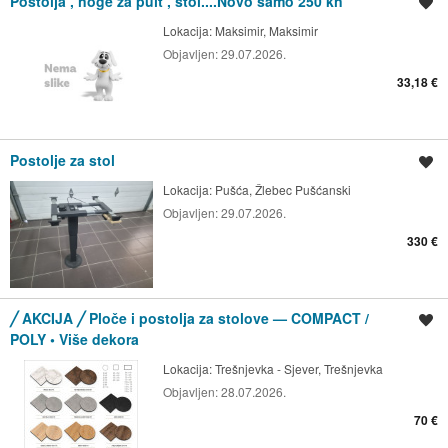
Postolja , noge za pult , stol....Novo samo 250 kn
Spremi oglas
Lokacija:
Maksimir, Maksimir
Objavljen:
29.07.2026.
33,18 €
Postolje za stol
Spremi oglas
Lokacija:
Pušća, Žlebec Pušćanski
Objavljen:
29.07.2026.
330 €
╱ AKCIJA ╱ Ploče i postolja za stolove — COMPACT /
Spremi oglas
POLY • Više dekora
Lokacija:
Trešnjevka - Sjever, Trešnjevka
Objavljen:
28.07.2026.
70 €