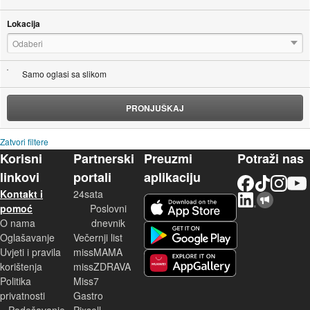
Lokacija
Odaberi
Samo oglasi sa slikom
PRONJUŠKAJ
Zatvori filtere
Korisni
Partnerski
Preuzmi
Potraži nas
linkovi
portali
aplikaciju
Facebook
TikTok
Instagram
YouTu
Kontakt i
24sata
LinkedIn
Njuškalo blog
iOS aplikacija
pomoć
Poslovni
O nama
dnevnik
Android aplikacija
Oglašavanje
Večernji list
Uvjeti i pravila
missMAMA
korištenja
missZDRAVA
Huawei aplikacija
Politika
Miss7
privatnosti
Gastro