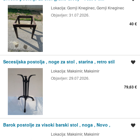
Lokacija:
Gornji Kneginec, Gornji Kneginec
Objavljen:
31.07.2026.
40 €
Secesijska postolja , noge za stol , starina , retro stil
Spremi oglas
Lokacija:
Maksimir, Maksimir
Objavljen:
29.07.2026.
79,63 €
Barok postolje za visoki barski stol , noga , Novo ,
Spremi oglas
Lokacija:
Maksimir, Maksimir