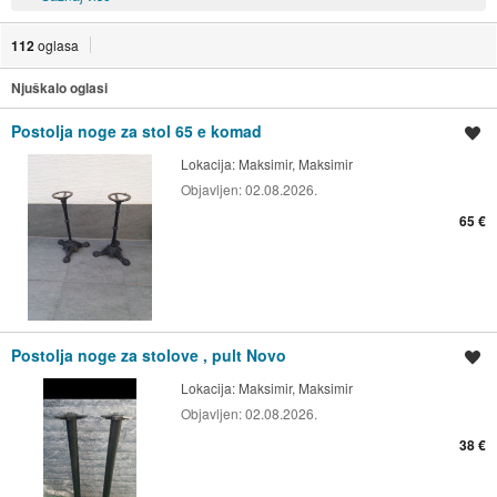
112
oglasa
Njuškalo oglasi
Postolja noge za stol 65 e komad
Spremi oglas
Lokacija:
Maksimir, Maksimir
Objavljen:
02.08.2026.
65 €
Postolja noge za stolove , pult Novo
Spremi oglas
Lokacija:
Maksimir, Maksimir
Objavljen:
02.08.2026.
38 €