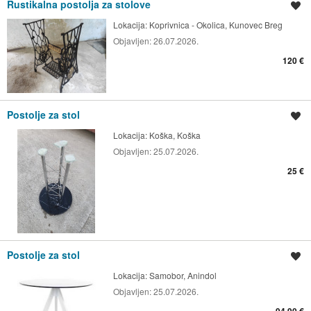
Rustikalna postolja za stolove
Spremi oglas
Lokacija:
Koprivnica - Okolica, Kunovec Breg
Objavljen:
26.07.2026.
120 €
Postolje za stol
Spremi oglas
Lokacija:
Koška, Koška
Objavljen:
25.07.2026.
25 €
Postolje za stol
Spremi oglas
Lokacija:
Samobor, Anindol
Objavljen:
25.07.2026.
94,90 €