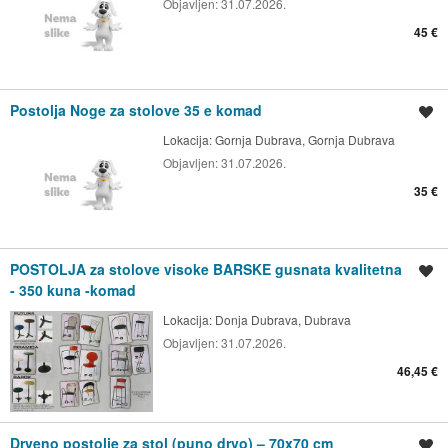
Objavljen:
31.07.2026.
45 €
Postolja Noge za stolove 35 e komad
Spremi oglas
Lokacija:
Gornja Dubrava, Gornja Dubrava
Objavljen:
31.07.2026.
35 €
POSTOLJA za stolove visoke BARSKE gusnata kvalitetna
Spremi oglas
- 350 kuna -komad
Lokacija:
Donja Dubrava, Dubrava
Objavljen:
31.07.2026.
46,45 €
Drveno postolje za stol (puno drvo) – 70x70 cm
Spremi oglas