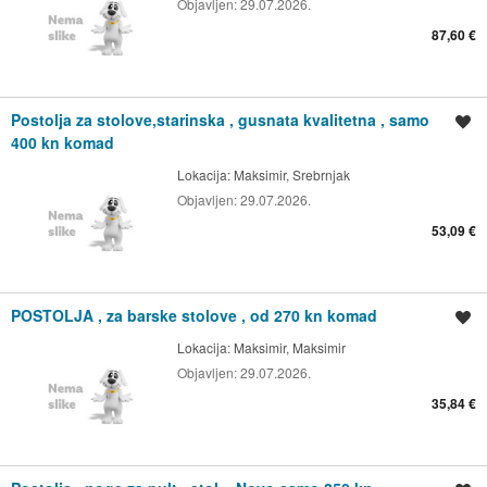
Objavljen:
29.07.2026.
87,60 €
Postolja za stolove,starinska , gusnata kvalitetna , samo
Spremi oglas
400 kn komad
Lokacija:
Maksimir, Srebrnjak
Objavljen:
29.07.2026.
53,09 €
POSTOLJA , za barske stolove , od 270 kn komad
Spremi oglas
Lokacija:
Maksimir, Maksimir
Objavljen:
29.07.2026.
35,84 €