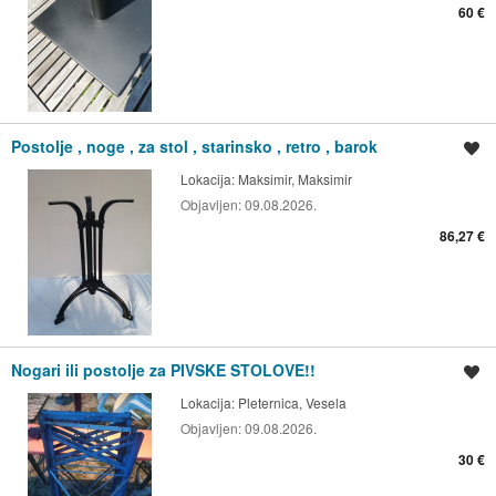
60 €
Postolje , noge , za stol , starinsko , retro , barok
Spremi oglas
Lokacija:
Maksimir, Maksimir
Objavljen:
09.08.2026.
86,27 €
Nogari ili postolje za PIVSKE STOLOVE!!
Spremi oglas
Lokacija:
Pleternica, Vesela
Objavljen:
09.08.2026.
30 €