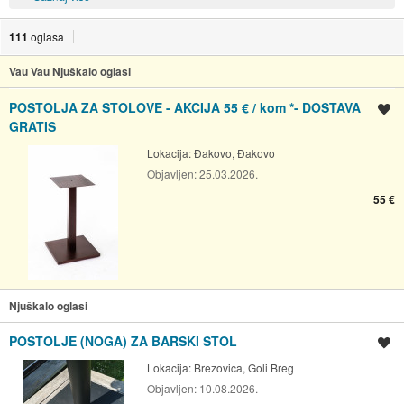
111
oglasa
Vau Vau Njuškalo oglasi
POSTOLJA ZA STOLOVE - AKCIJA 55 € / kom *- DOSTAVA
Spremi oglas
GRATIS
Lokacija:
Đakovo, Đakovo
Objavljen:
25.03.2026.
55 €
Njuškalo oglasi
POSTOLJE (NOGA) ZA BARSKI STOL
Spremi oglas
Lokacija:
Brezovica, Goli Breg
Objavljen:
10.08.2026.