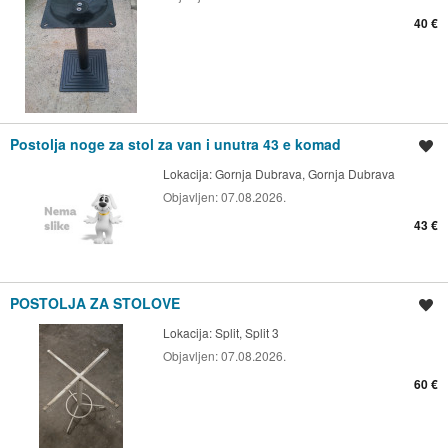
40 €
Postolja noge za stol za van i unutra 43 e komad
Spremi oglas
Lokacija:
Gornja Dubrava, Gornja Dubrava
Objavljen:
07.08.2026.
43 €
POSTOLJA ZA STOLOVE
Spremi oglas
Lokacija:
Split, Split 3
Objavljen:
07.08.2026.
60 €