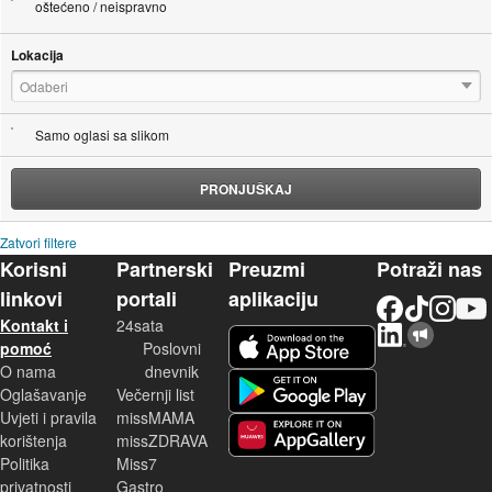
oštećeno / neispravno
Lokacija
Odaberi
Samo oglasi sa slikom
PRONJUŠKAJ
Zatvori filtere
Korisni
Partnerski
Preuzmi
Potraži nas
linkovi
portali
aplikaciju
Facebook
TikTok
Instagram
YouTu
Kontakt i
24sata
LinkedIn
Njuškalo blog
iOS aplikacija
pomoć
Poslovni
O nama
dnevnik
Android aplikacija
Oglašavanje
Večernji list
Uvjeti i pravila
missMAMA
korištenja
missZDRAVA
Huawei aplikacija
Politika
Miss7
privatnosti
Gastro