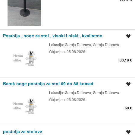
Postolja , noge za stol , visoki i niski , kvalitetno
Spremi oglas
Lokacija:
Gornja Dubrava, Gornja Dubrava
Objavljen:
05.08.2026.
33,18 €
Barok noge postolja za stol 69 do 88 komad
Spremi oglas
Lokacija:
Gornja Dubrava, Gornja Dubrava
Objavljen:
05.08.2026.
69 €
postolja za stolove
Spremi oglas