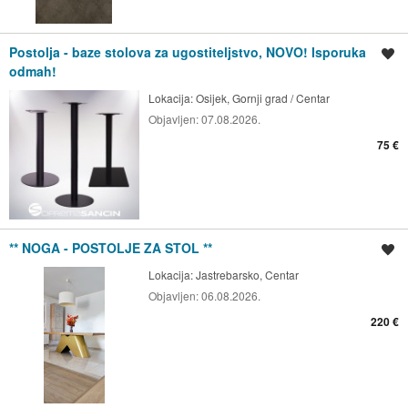
Postolja - baze stolova za ugostiteljstvo, NOVO! Isporuka
Spremi oglas
odmah!
Lokacija:
Osijek, Gornji grad / Centar
Objavljen:
07.08.2026.
75 €
** NOGA - POSTOLJE ZA STOL **
Spremi oglas
Lokacija:
Jastrebarsko, Centar
Objavljen:
06.08.2026.
220 €