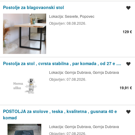
Postolje za blagovaonski stol
Spremi oglas
Lokacija:
Sesvete, Popovec
Objavljen:
08.08.2026.
129 €
Postolja za stol , cvrsta stabilna , par komada , od 27 e ....
Spremi oglas
Lokacija:
Gornja Dubrava, Gornja Dubrava
Objavljen:
07.08.2026.
19,91 €
POSTOLJA za stolove , teska , kvalitetna , gusnata 40 e
Spremi oglas
komad
Lokacija:
Gornja Dubrava, Gornja Dubrava
Objavljen:
07.08.2026.