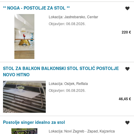
** NOGA - POSTOLJE ZA STOL **
Spremi oglas
Lokacija:
Jastrebarsko, Centar
Objavljen:
06.08.2026.
220 €
STOL ZA BALKON BALKONSKI STOL STOLIĆ POSTOLJE
Spremi oglas
NOVO HITNO
Lokacija:
Osijek, Retfala
Objavljen:
06.08.2026.
46,45 €
Postolje singer idealno za stol
Spremi oglas
Lokacija:
Novi Zagreb - Zapad, Kajzerica