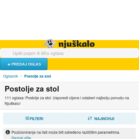
Hrana i piće
Turistički smještaj
Poslovi
Njuškalo naslovnica
PREDAJ OGLAS
Oglasnik
Postolje za stol
Postolje za stol
111 oglasa: Postolje za stol. Usporedi cijene i odaberi najbolju ponudu na
Njuškalu!
FILTERI
SORTIRAJ
NAJNOVIJI
Pozicioniranje na listi može biti određeno različitim parametrima.
Saznaj više