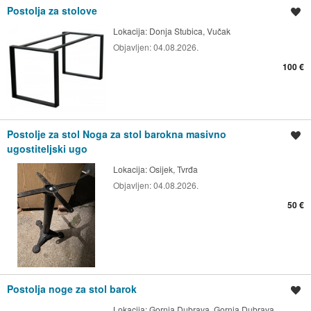
Postolja za stolove
Spremi oglas
Lokacija:
Donja Stubica, Vučak
Objavljen:
04.08.2026.
100 €
Postolje za stol Noga za stol barokna masivno
Spremi oglas
ugostiteljski ugo
Lokacija:
Osijek, Tvrđa
Objavljen:
04.08.2026.
50 €
Postolja noge za stol barok
Spremi oglas
Lokacija:
Gornja Dubrava, Gornja Dubrava