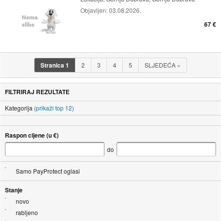
Objavljen:
03.08.2026.
67 €
Stranica
1
2
3
4
5
SLJEDEĆA
»
FILTRIRAJ REZULTATE
Kategorija
(prikaži top 12)
Raspon cijene (u €)
do
Samo PayProtect oglasi
Stanje
novo
rabljeno