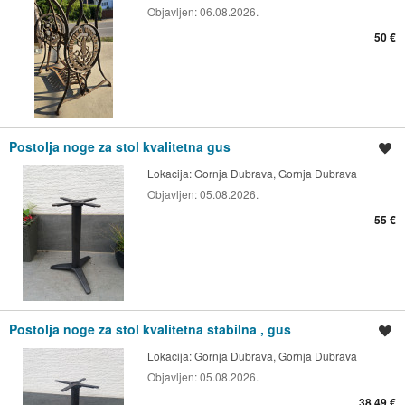
Objavljen:
06.08.2026.
50 €
Postolja noge za stol kvalitetna gus
Spremi oglas
Lokacija:
Gornja Dubrava, Gornja Dubrava
Objavljen:
05.08.2026.
55 €
Postolja noge za stol kvalitetna stabilna , gus
Spremi oglas
Lokacija:
Gornja Dubrava, Gornja Dubrava
Objavljen:
05.08.2026.
38,49 €