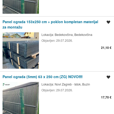
Panel ograda 153x250 cm + poklon kompletan materijal
Spremi oglas
za montažu
Lokacija:
Bedekovčina, Bedekovčina
Objavljen:
29.07.2026.
21,10 €
Panel ograda (5mm) 63 x 250 cm (ZG) NOVO❗❗❗
Spremi oglas
Lokacija:
Novi Zagreb - Istok, Buzin
Objavljen:
29.07.2026.
17,70 €