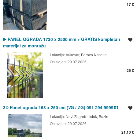
17 €
▶️ PANEL OGRADA 1730 x 2500 mm + GRATIS kompletan
Spremi oglas
materijal za montažu
Lokacija:
Vukovar, Borovo Naselje
Objavljen:
29.07.2026.
25 €
3D Panel ograda 153 x 250 cm (VG / ZG) 091 294 9999❗❗❗
Spremi oglas
Lokacija:
Novi Zagreb - Istok, Buzin
Objavljen:
29.07.2026.
21,10 €