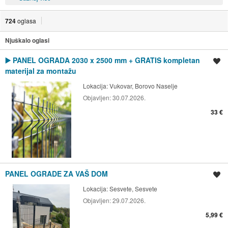
724
oglasa
Njuškalo oglasi
▶️ PANEL OGRADA 2030 x 2500 mm + GRATIS kompletan
Spremi oglas
materijal za montažu
Lokacija:
Vukovar, Borovo Naselje
Objavljen:
30.07.2026.
33 €
PANEL OGRADE ZA VAŠ DOM
Spremi oglas
Lokacija:
Sesvete, Sesvete
Objavljen:
29.07.2026.
5,99 €