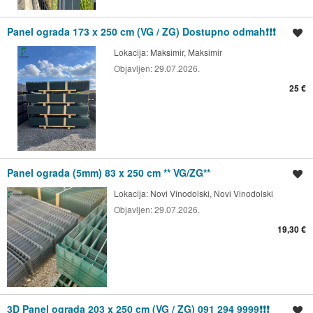
Panel ograda 173 x 250 cm (VG / ZG) Dostupno odmah❗❗❗
Spremi oglas
Lokacija:
Maksimir, Maksimir
Objavljen:
29.07.2026.
25 €
Panel ograda (5mm) 83 x 250 cm ** VG/ZG**
Spremi oglas
Lokacija:
Novi Vinodolski, Novi Vinodolski
Objavljen:
29.07.2026.
19,30 €
3D Panel ograda 203 x 250 cm (VG / ZG) 091 294 9999❗❗❗
Spremi oglas