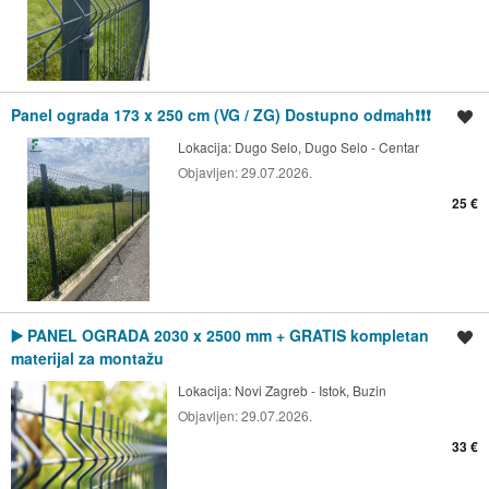
Panel ograda 173 x 250 cm (VG / ZG) Dostupno odmah❗❗❗
Spremi oglas
Lokacija:
Dugo Selo, Dugo Selo - Centar
Objavljen:
29.07.2026.
25 €
▶️ PANEL OGRADA 2030 x 2500 mm + GRATIS kompletan
Spremi oglas
materijal za montažu
Lokacija:
Novi Zagreb - Istok, Buzin
Objavljen:
29.07.2026.
33 €