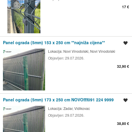
17 €
Panel ograda (5mm) 153 x 250 cm **najniža cijena**
Spremi oglas
Lokacija:
Novi Vinodolski, Novi Vinodolski
Objavljen:
29.07.2026.
32,90 €
Panel ograda (5mm) 173 x 250 cm NOVO❗❗❗091 224 9999
Spremi oglas
Lokacija:
Zadar, Vidikovac
Objavljen:
29.07.2026.
38,80 €