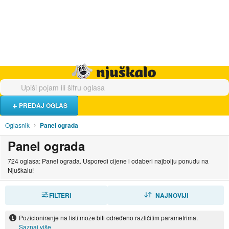
Hrana i piće
Turistički smještaj
Poslovi
Njuškalo naslovnica
PREDAJ OGLAS
Oglasnik
Panel ograda
Panel ograda
724 oglasa: Panel ograda. Usporedi cijene i odaberi najbolju ponudu na
Njuškalu!
FILTERI
SORTIRAJ
NAJNOVIJI
Pozicioniranje na listi može biti određeno različitim parametrima.
Saznaj više