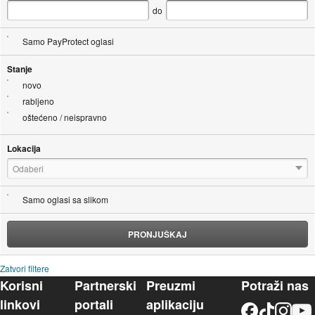
do
Samo PayProtect oglasi
Stanje
novo
rabljeno
oštećeno / neispravno
Lokacija
Odaberi
Samo oglasi sa slikom
PRONJUŠKAJ
Zatvori filtere
Korisni
Partnerski
Preuzmi
Potraži nas
linkovi
portali
aplikaciju
Facebook
TikTok
Instagram
YouTu