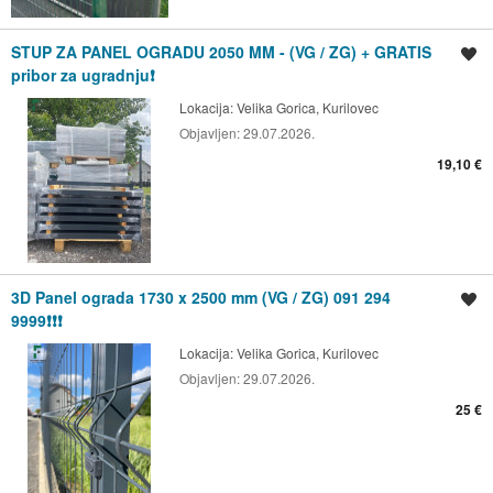
STUP ZA PANEL OGRADU 2050 MM - (VG / ZG) + GRATIS
Spremi oglas
pribor za ugradnju❗
Lokacija:
Velika Gorica, Kurilovec
Objavljen:
29.07.2026.
19,10 €
3D Panel ograda 1730 x 2500 mm (VG / ZG) 091 294
Spremi oglas
9999❗❗❗
Lokacija:
Velika Gorica, Kurilovec
Objavljen:
29.07.2026.
25 €