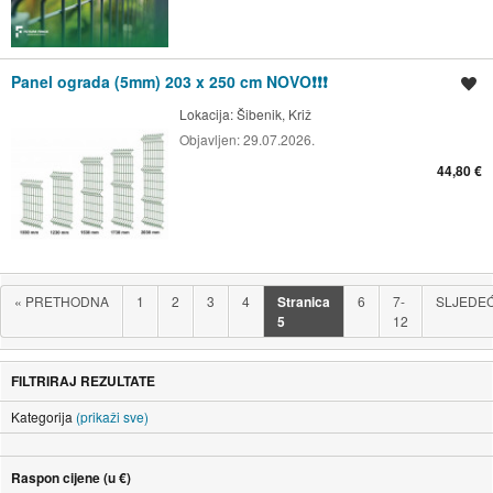
Panel ograda (5mm) 203 x 250 cm NOVO❗❗❗
Spremi oglas
Lokacija:
Šibenik, Križ
Objavljen:
29.07.2026.
44,80 €
«
PRETHODNA
1
2
3
4
Stranica
6
7-
SLJEDE
5
12
FILTRIRAJ REZULTATE
Kategorija
(prikaži sve)
Raspon cijene (u €)