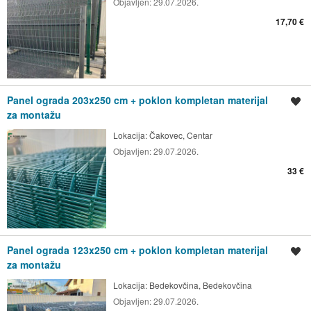
Objavljen:
29.07.2026.
17,70 €
Panel ograda 203x250 cm + poklon kompletan materijal
Spremi oglas
za montažu
Lokacija:
Čakovec, Centar
Objavljen:
29.07.2026.
33 €
Panel ograda 123x250 cm + poklon kompletan materijal
Spremi oglas
za montažu
Lokacija:
Bedekovčina, Bedekovčina
Objavljen:
29.07.2026.