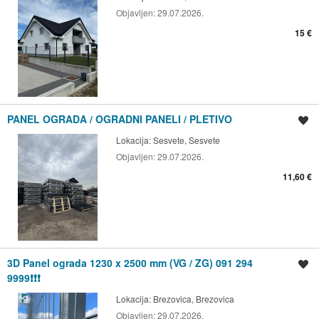
Objavljen:
29.07.2026.
15 €
PANEL OGRADA / OGRADNI PANELI / PLETIVO
Spremi oglas
Lokacija:
Sesvete, Sesvete
Objavljen:
29.07.2026.
11,60 €
3D Panel ograda 1230 x 2500 mm (VG / ZG) 091 294
Spremi oglas
9999❗❗❗
Lokacija:
Brezovica, Brezovica
Objavljen:
29.07.2026.