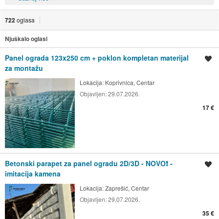
722
oglasa
Njuškalo oglasi
Panel ograda 123x250 cm + poklon kompletan materijal
Spremi oglas
za montažu
Lokacija:
Koprivnica, Centar
Objavljen:
29.07.2026.
17 €
Betonski parapet za panel ogradu 2D/3D - NOVO❗ -
Spremi oglas
imitacija kamena
Lokacija:
Zaprešić, Centar
Objavljen:
29.07.2026.
35 €