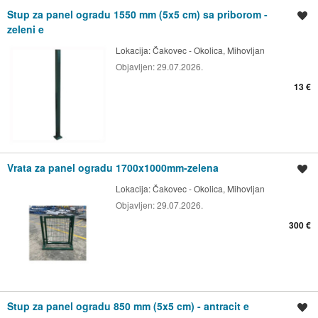
Stup za panel ogradu 1550 mm (5x5 cm) sa priborom -
Spremi oglas
zeleni e
Lokacija:
Čakovec - Okolica, Mihovljan
Objavljen:
29.07.2026.
13 €
Vrata za panel ogradu 1700x1000mm-zelena
Spremi oglas
Lokacija:
Čakovec - Okolica, Mihovljan
Objavljen:
29.07.2026.
300 €
Stup za panel ogradu 850 mm (5x5 cm) - antracit e
Spremi oglas