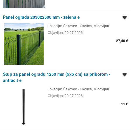
Panel ograda 2030x2500 mm - zelena e
Spremi oglas
Lokacija:
Čakovec - Okolica, Mihovljan
Objavljen:
29.07.2026.
27,40 €
Stup za panel ogradu 1250 mm (5x5 cm) sa priborom -
Spremi oglas
antracit e
Lokacija:
Čakovec - Okolica, Mihovljan
Objavljen:
29.07.2026.
11 €