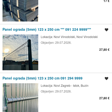
17 €
Panel ograda (5mm) 123 x 250 cm *** 091 224 9999***
Spremi oglas
Lokacija:
Novi Vinodolski, Novi Vinodolski
Objavljen:
29.07.2026.
27,80 €
Panel ograda (5mm) 123 x 250 cm 091 294 9999
Spremi oglas
Lokacija:
Novi Zagreb - Istok, Buzin
Objavljen:
29.07.2026.
27,80 €