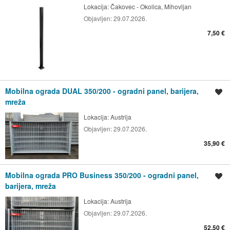
Lokacija:
Čakovec - Okolica, Mihovljan
Objavljen:
29.07.2026.
7,50 €
Mobilna ograda DUAL 350/200 - ogradni panel, barijera,
Spremi oglas
mreža
Lokacija:
Austrija
Objavljen:
29.07.2026.
35,90 €
Mobilna ograda PRO Business 350/200 - ogradni panel,
Spremi oglas
barijera, mreža
Lokacija:
Austrija
Objavljen:
29.07.2026.
52,50 €