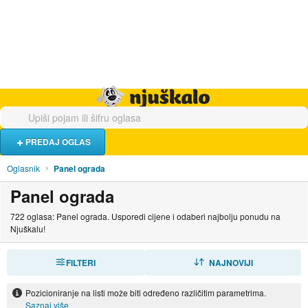
Hrana i piće
Turistički smještaj
Poslovi
Njuškalo naslovnica
PREDAJ OGLAS
Oglasnik
Panel ograda
Panel ograda
722 oglasa: Panel ograda. Usporedi cijene i odaberi najbolju ponudu na
Njuškalu!
FILTERI
SORTIRAJ
NAJNOVIJI
Pozicioniranje na listi može biti određeno različitim parametrima.
Saznaj više