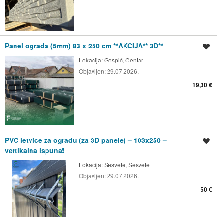
Panel ograda (5mm) 83 x 250 cm **AKCIJA** 3D**
Spremi oglas
Lokacija:
Gospić, Centar
Objavljen:
29.07.2026.
19,30 €
PVC letvice za ogradu (za 3D panele) – 103x250 –
Spremi oglas
vertikalna ispuna❗
Lokacija:
Sesvete, Sesvete
Objavljen:
29.07.2026.
50 €