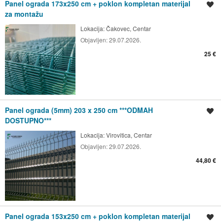
Panel ograda 173x250 cm + poklon kompletan materijal
Spremi oglas
za montažu
Lokacija:
Čakovec, Centar
Objavljen:
29.07.2026.
25 €
Panel ograda (5mm) 203 x 250 cm ***ODMAH
Spremi oglas
DOSTUPNO***
Lokacija:
Virovitica, Centar
Objavljen:
29.07.2026.
44,80 €
Panel ograda 153x250 cm + poklon kompletan materijal
Spremi oglas