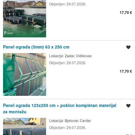
Objavljen:
29.07.2026.
17,70 €
Panel ograda (5mm) 63 x 250 cm
Spremi oglas
Lokacija:
Zadar, Vidikovac
Objavljen:
29.07.2026.
17,70 €
Panel ograda 123x250 cm + poklon kompletan materijal
Spremi oglas
za montažu
Lokacija:
Bjelovar, Centar
Objavljen:
29.07.2026.