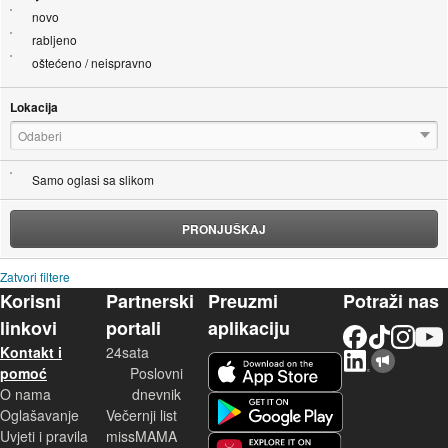
novo
rabljeno
oštećeno / neispravno
Lokacija
Odaberi
Samo oglasi sa slikom
PRONJUŠKAJ
Zatvori filtere
Korisni
Partnerski
Preuzmi
Potraži nas
linkovi
portali
aplikaciju
Facebook
TikTok
Instagram
YouTu
Kontakt i
24sata
LinkedIn
Njuškalo blog
iOS aplikacija
pomoć
Poslovni
O nama
dnevnik
Android aplikacija
Oglašavanje
Večernji list
Uvjeti i pravila
missMAMA