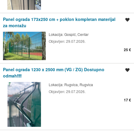
Panel ograda 173x250 cm + poklon kompletan materijal
Spremi oglas
za montažu
Lokacija:
Gospić, Centar
Objavljen:
29.07.2026.
25 €
Panel ograda 1230 x 2500 mm (VG / ZG) Dostupno
Spremi oglas
odmah❗❗❗
Lokacija:
Rugvica, Rugvica
Objavljen:
29.07.2026.
17 €