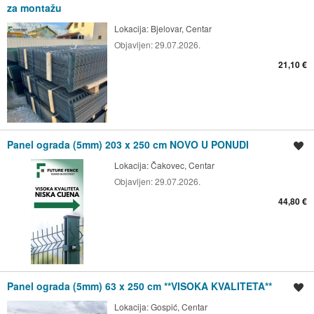
za montažu
Lokacija:
Bjelovar, Centar
Objavljen:
29.07.2026.
21,10 €
Panel ograda (5mm) 203 x 250 cm NOVO U PONUDI
Spremi oglas
Lokacija:
Čakovec, Centar
Objavljen:
29.07.2026.
44,80 €
Panel ograda (5mm) 63 x 250 cm **VISOKA KVALITETA**
Spremi oglas
Lokacija:
Gospić, Centar