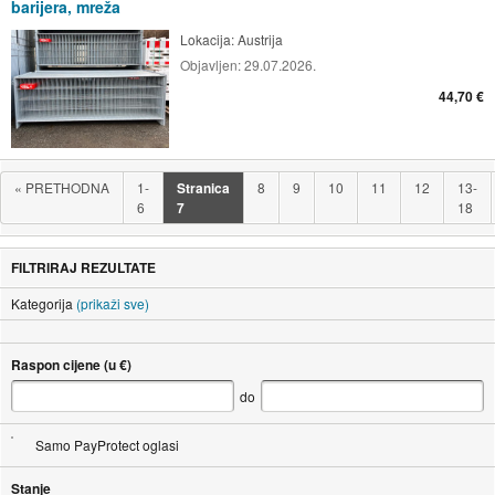
barijera, mreža
Lokacija:
Austrija
Objavljen:
29.07.2026.
44,70 €
«
PRETHODNA
1-
Stranica
8
9
10
11
12
13-
6
7
18
FILTRIRAJ REZULTATE
Kategorija
(prikaži sve)
Raspon cijene (u €)
do
Samo PayProtect oglasi
Stanje